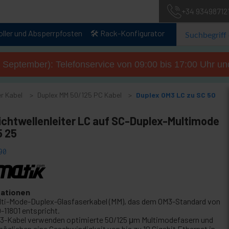
+34 93498712
oller und Absperrpfosten
🛠️ Rack-Konfigurator
. September): Telefonservice von 09:00 bis 17:00 Uhr un
r Kabel
Duplex MM 50/125 PC Kabel
Duplex OM3 LC zu SC 50
ichtwellenleiter LC auf SC-Duplex-Multimode
5 25
90
kationen
lti-Mode-Duplex-Glasfaserkabel (MM), das dem OM3-Standard von
-11801 entspricht.
3-Kabel verwenden optimierte 50/125 μm Multimodefasern und
möglichen eine Geschwindigkeit von bis zu 10 Gigabit Ethernet in