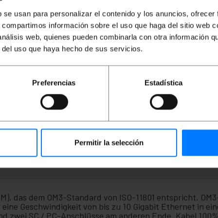
PVP
PVD
PVP
PVD
P
b se usan para personalizar el contenido y los anuncios, ofrecer
7,56
€
6,80
€
16,88
€
14,27
€
1
s, compartimos información sobre el uso que haga del sitio web 
7,56
€
inkl MwSt
16,88
€
inkl MwSt
15
 análisis web, quienes pueden combinarla con otra información q
Von 4 bis 5 Wochen
Von 3 bis 4 Wochen
REF:
FF069
REF:
FI008
r del uso que haya hecho de sus servicios.
Menge
Menge
Preferencias
Estadística
Permitir la selección
MM), das dem OM3-Standard von ISO-11801 entspricht. OM3
ine Geschwindigkeit von bis zu 10 Gigabit Ethernet in ei
d zwei SC / PC-Anschlüsse am anderen Ende. Kabel 100% 