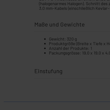
und
(halogenarmes Halogen). Schnitt des
Video
3,0 mm-Kabels (einschließlich Kevlar-
Licht
+
und
Ton
Maße und Gewichte
+
Fotografie
+
Tools und
Gewicht: 320 g
Hardware
Produktgröße (Breite x Tiefe x Hö
Anzahl der Produkte: 1
Sicherheit,
+
Packungsgrösse: 19.0 x 19.0 x 4
Alarme
und
Kontrolle
Elektronik
+
Einstufung
und
Geräte
Zuhause
+
und
Betrieb
+
Freizeit