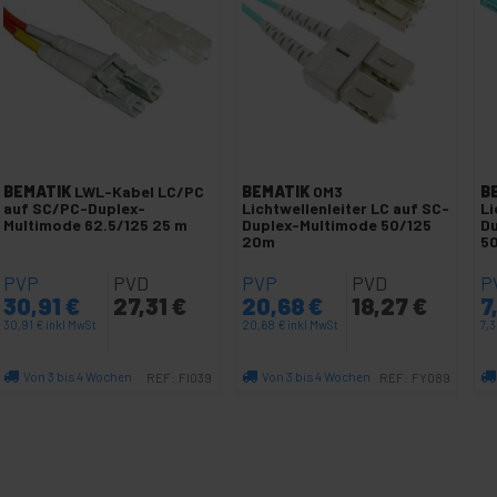
BEMATIK
LWL-Kabel LC/PC
BEMATIK
OM3
B
auf SC/PC-Duplex-
Lichtwellenleiter LC auf SC-
Li
Multimode 62.5/125 25 m
Duplex-Multimode 50/125
Du
20m
5
PVP
PVD
PVP
PVD
P
30,91
€
27,31
€
20,68
€
18,27
€
7
30,91
€
inkl MwSt
20,68
€
inkl MwSt
7,
Von 3 bis 4 Wochen
Von 3 bis 4 Wochen
REF:
FI039
REF:
FY089
Menge
Menge