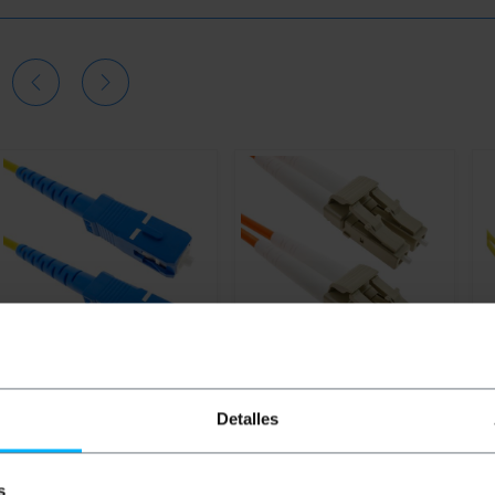
BEMATIK
LWL-Kabel SC SC-
BEMATIK
LWL-Kabel LC LC
B
Detalles
Simplex-Singlemode 9/125
Duplex Multimode 62.5/125
S
von 25 m OS2
20 m
Si
O
s