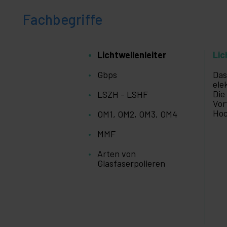
+
Medizinischer
Bereich
Fachbegriffe
Lichtwellenleiter
Lic
Gbps
Das
ele
Die
LSZH - LSHF
Vor
Hoc
OM1, OM2, OM3, OM4
MMF
Arten von
Glasfaserpolieren