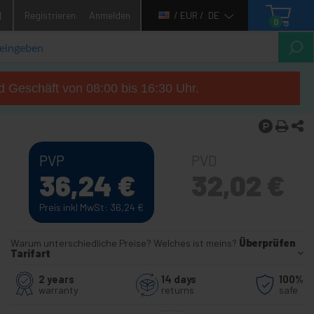
1
Registrieren
Anmelden
/ EUR /
DE
0
d Geschäft von 08:00 bis 16:30 Uhr.
PVP
PVD
36,24
€
32,02
€
Preis inkl MwSt: 36,24
€
Warum unterschiedliche Preise? Welches ist meins?
Überprüfen
Tarifart
2 years
14 days
100%
warranty
returns
safe