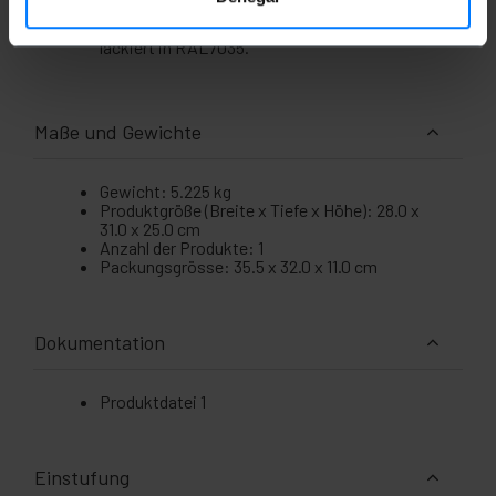
ETSI.
Gehäuse aus 1,2 mm dickem SPCC-Stahl, weiß
lackiert in RAL7035.
Maße und Gewichte
Gewicht: 5.225 kg
Produktgröße (Breite x Tiefe x Höhe): 28.0 x
31.0 x 25.0 cm
Anzahl der Produkte: 1
Packungsgrösse: 35.5 x 32.0 x 11.0 cm
Dokumentation
Produktdatei 1
Einstufung