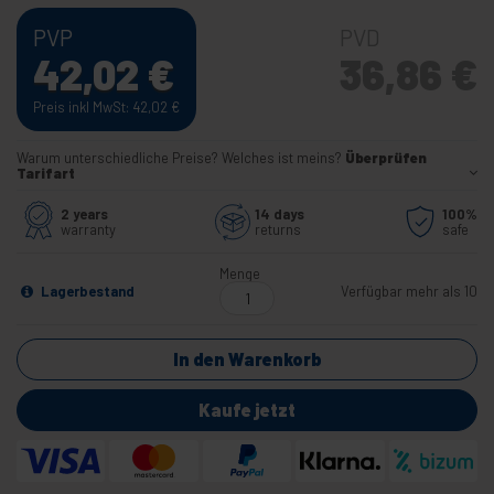
PVP
PVD
42,02
€
36,86
€
Preis inkl MwSt: 42,02
€
Warum unterschiedliche Preise? Welches ist meins?
Überprüfen
Tarifart
2 years
14 days
100%
warranty
returns
safe
Menge
Lagerbestand
Verfügbar mehr als 10
In den Warenkorb
Kaufe jetzt