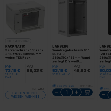
NICHT VERFÜGBAR
RACKMATIC
LANBERG
LANBE
Serverschrank 10" rack
Wandregalschrank 10"
Wandre
4HE 370x280x260mm
9U F310
12U F3
weiss TENRack
280x310x469mm Wand
280x3
zerlegt DIY weiß
zerleg
Lanberg
Lanbe
PVP
PVD
PVP
PVD
PVP
73,10
€
58,23
€
53,16
€
46,62
€
60,0
73,10
€
inkl
53,16
€
inkl MwSt
60,02
€
in
MwSt
MwSt
5 bis 6 Werktage
REF:
TR194
6 bis 
REF:
WR081
Menge
LASSEN SIE MICH
WISSEN, WENN ES
LAGER GIBT