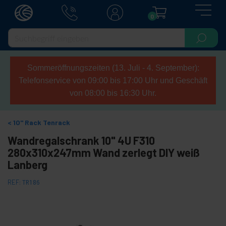
0
Sommeröffnungszeiten (13. Juli - 4. September):
Telefonservice von 09:00 bis 17:00 Uhr und Geschäft
von 08:00 bis 16:30 Uhr.
10" Rack Tenrack
Wandregalschrank 10" 4U F310
280x310x247mm Wand zerlegt DIY weiß
Lanberg
REF:
TR186