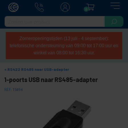
0
Zomeropeningstijden (13 juli - 4 september):
telefonische ondersteuning van 09:00 tot 17:00 uur en
winkel van 08:00 tot 16:30 uur.
RS422 RS485 naar USB-adapter
1-poorts USB naar RS485-adapter
REF:
TS094