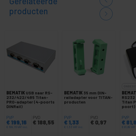
Gerelateerde
producten
ONBESC
BEMATIK
USB naar RS-
BEMATIK
35 mm DIN-
BEMAT
232/422/485 Titan-
railadapter voor TITAN-
RS232
PRO-adapter (4-poorts
producten
Titan 
DINRail)
poort)
PVP
PVD
PVP
PVD
PVP
€
199,16
€
188,55
€
1,33
€
0,97
€
81,
€
199,16
VAT inc.
€
1,33
VAT inc.
€
81,89
VAT