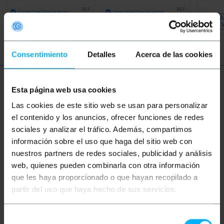
REF:
REF:
Onmiddellijke levering
Onmiddellijke levering
UD075
RS099
LA
Aantal
Aantal
Consentimiento
Detalles
Acerca de las cookies
Meer informatie
Esta página web usa cookies
Las cookies de este sitio web se usan para personalizar
el contenido y los anuncios, ofrecer funciones de redes
Beschrijving
sociales y analizar el tráfico. Además, compartimos
información sobre el uso que haga del sitio web con
nuestros partners de redes sociales, publicidad y análisis
USB naar RS485 seriële converter in compact
adapter-formaat. Aan de ene kant heeft het een USB
web, quienes pueden combinarla con otra información
Type A mannelijke connector en aan de andere kant
que les haya proporcionado o que hayan recopilado a
een DB9 mannelijke connector. Geleverd met USB-
partir del uso que haya hecho de sus servicios.
kabel 70 cm type A mannelijk naar A vrouwelijk.
PnP-bewerking waarvoor geen configuratie van de I
/ O-poort of IRQ-toewijzing vereist is. Seriële
datatransmissiesnelheid van 300 bps bij 3 Mbps
Selección