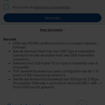
Accepteer de
algemene voorwaarden
.
Verzenden
Meer informatie
Bestek
USB naar RS485 seriële converter in compact adapter-
formaat.
Aan de ene kant heeft het een USB Type A mannelijke
connector en aan de andere kant een DB9 mannelijke
connector.
Geleverd met USB-kabel 70 cm type A mannelijk naar A
vrouwelijk.
PnP-bewerking waarvoor geen configuratie van de I / O-
poort of IRQ-toewijzing vereist is.
Seriële datatransmissiesnelheid van 300 bps bij 3 Mbps
Vrouwelijke DB9 naar 4-pins block terminal (485+, 485-, +
5V en GND) wordt geleverd.