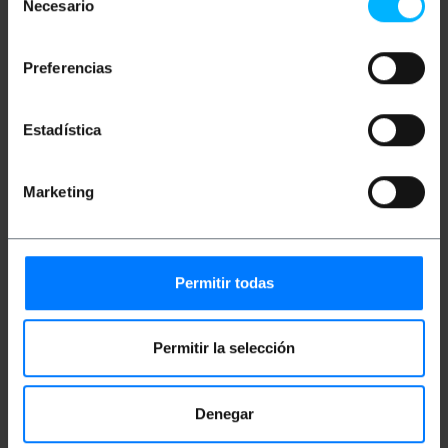
Vrouwelijke DB9 naar 4-pins block terminal (485+,
Necesario
de
485-, + 5V en GND) wordt geleverd. Compatibel met
consentimiento
Windows- en Mac OS-omgevingen.
Preferencias
Maten en gewichten
Estadística
Bruto gewicht: 100 g
Productafmetingen (breedte x diepte x
hoogte): 3.5 x 6.7 x 1.5 cm
Marketing
Aantal pakketten: 1
Pakket maatregelen: 15.3 x 10.2 x 4.8 cm
Permitir todas
Documentatie
Product bestand 1
Permitir la selección
Classificatie
Denegar