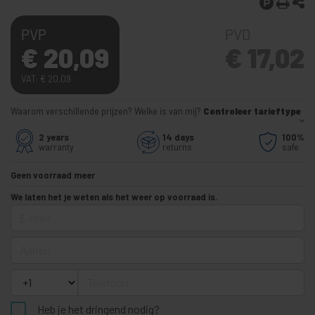
PVP
PVD
€
20,09
€
17,02
VAT:
€
20,09
Waarom verschillende prijzen? Welke is van mij?
Controleer tarieftype
2 years
14 days
100%
warranty
returns
safe
Geen voorraad meer
We laten het je weten als het weer op voorraad is.
E-mail
Aantal
Telefoon
Heb je het dringend nodig?