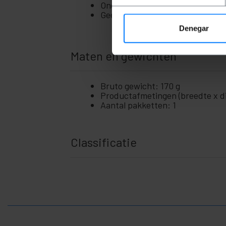
+
Ondersteunt TX-, TX+, RX+, RX-
en
Geen voeding nodig.
zakelijk
Denegar
+
Vrije
tijd
Maten en gewichten
+
Medisch
gebied
Bruto gewicht: 170 g
Productafmetingen (breedte x die
Aantal pakketten: 1
Classificatie