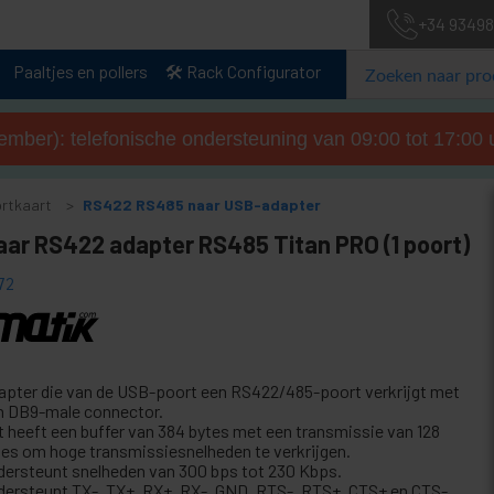
+34 93498
Paaltjes en pollers
🛠️ Rack Configurator
tember): telefonische ondersteuning van 09:00 tot 17:00 u
ortkaart
RS422 RS485 naar USB-adapter
aar RS422 adapter RS485 Titan PRO (1 poort)
72
apter die van de USB-poort een RS422/485-poort verkrijgt met
n DB9-male connector.
t heeft een buffer van 384 bytes met een transmissie van 128
tes om hoge transmissiesnelheden te verkrijgen.
dersteunt snelheden van 300 bps tot 230 Kbps.
dersteunt TX-, TX+, RX+, RX-, GND, RTS-, RTS+, CTS+ en CTS-