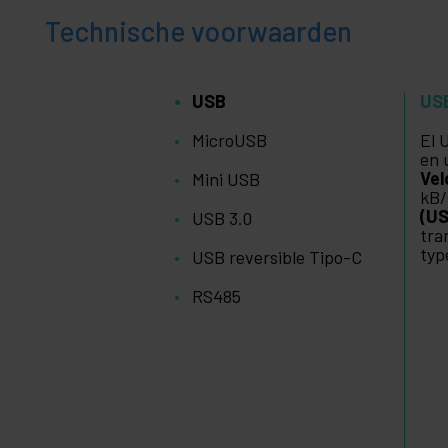
Technische voorwaarden
USB
US
MicroUSB
El 
en 
Vel
Mini USB
kB/
(US
USB 3.0
tra
typ
USB reversible Tipo-C
RS485