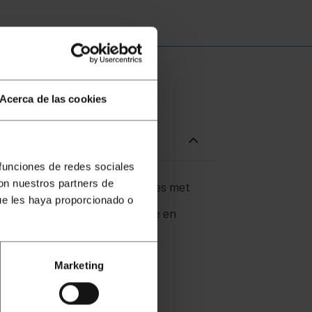
Acerca de las cookies
 funciones de redes sociales
con nuestros partners de
heeft een buffer van 384 bytes met
den van 300 bps tot 230 Kbps.
ue les haya proporcionado o
Dit model heeft opto-isolatie en
Marketing
.
snelheden te verkrijgen.