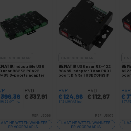
ONBESCHIKBAAR
ONBESCHIKBAAR
ON
EMATIK
Industriële USB
BEMATIK
USB naar RS-422
BEM
0 naar RS232 RS422
RS485-adapter Titan PRO 1-
422/
S485 8-poorts adapter
poort DINRail USBCOMiSIM
poor
VP
PVD
PVP
PVD
PVP
396,36
€
337,91
€
124,96
€
112,67
€
7
96,36
VAT inc.
€
124,96
VAT inc.
€
77,7
REF:
UB096
REF:
UB072
LAAT ME WETEN WANNEER
LAAT ME WETEN WANNEER
LA
ER VOORRAAD IS
ER VOORRAAD IS