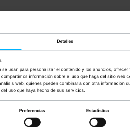
Detalles
s
b se usan para personalizar el contenido y los anuncios, ofrecer
s, compartimos información sobre el uso que haga del sitio web 
422/485-poort verkrijgt met een DB9-male connector. Het 
e transmissiesnelheden te verkrijgen. Ondersteunt snelhe
 análisis web, quienes pueden combinarla con otra información q
 RTS-, RTS+, CTS+ en CTS- signalen. Geen voeding nodig. 
r del uso que haya hecho de sus servicios.
-kabel.
Preferencias
Estadística
en RS422/485-poort verkrijgt met een DB9-male connector
tes met een transmissie van 128 bytes om hoge transmissie
bps tot 230 Kbps.