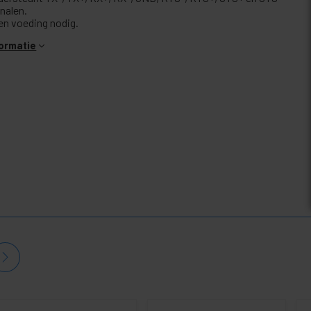
nalen.
en voeding nodig.
formatie