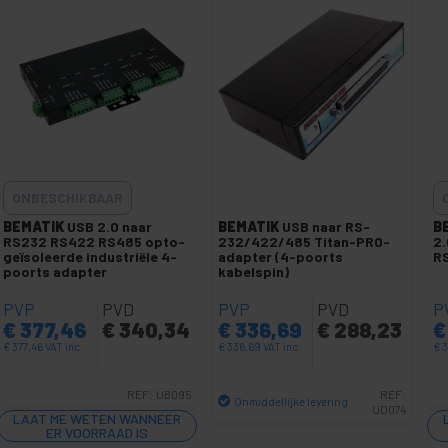
ONBESCHIKBAAR
BEMATIK
USB 2.0 naar
BEMATIK
USB naar RS-
B
RS232 RS422 RS485 opto-
232/422/485 Titan-PRO-
2.
geïsoleerde industriële 4-
adapter (4-poorts
R
poorts adapter
kabelspin)
PVP
PVD
PVP
PVD
P
€
377,46
€
340,34
€
336,69
€
288,23
€
€
377,46
VAT inc.
€
336,69
VAT inc.
€
3
REF:
UB095
REF:
Onmiddellijke levering
UD074
LAAT ME WETEN WANNEER
Aantal
ER VOORRAAD IS