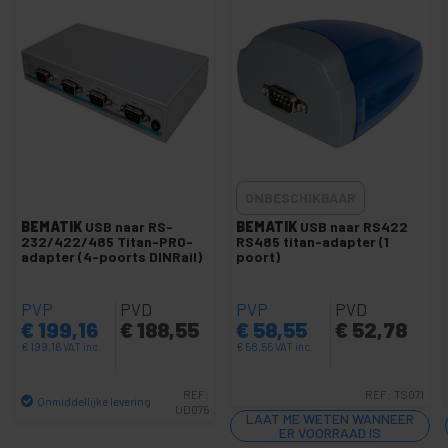
Seriële en parallelle PCI-kaart
+
BCC-kabel
+
MIDI-kabel en adapter
+
USB-kabels en USB-accessoires
+
Netwerkkabels voor CISCO-systemen
+
Telefoonkabels en accessoires
ONBESCHIKBAAR
+
Ethernet-netwerkcomponenten
BEMATIK
USB naar RS-
BEMATIK
USB naar RS422
+
Micro- of luchtvaartconnectoren
232/422/485 Titan-PRO-
RS485 titan-adapter (1
adapter (4-poorts DINRail)
poort)
+
Modulaire connectoren van 80x80mm
+
Muis- en videotoetsenbordschakelaar
PVP
PVD
PVP
PVD
€
199,16
+
€
188,55
€
58,55
€
52,78
Glasvezel
€
199,16
VAT inc.
€
58,55
VAT inc.
+
GSM GPRS 3G UMTS HSDPA GPS
+
Draadloos netwerk
REF:
REF:
TS071
Onmiddellijke levering
UD075
+
LAAT ME WETEN WANNEER
TP-Link-technologieën
Aantal
ER VOORRAAD IS