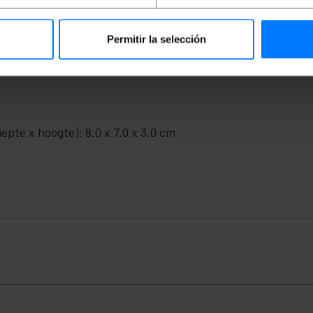
, GND, RTS-, RTS+, CTS+ en CTS- signalen.
Permitir la selección
pte x hoogte): 8.0 x 7.0 x 3.0 cm