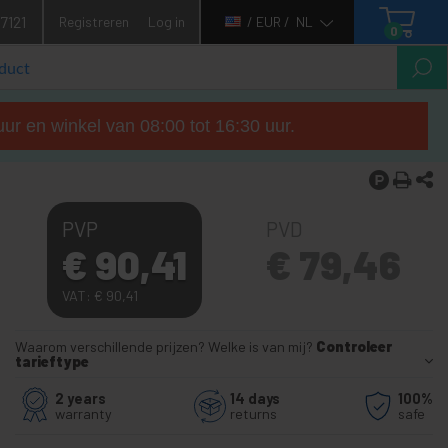
7121
Registreren
Log in
/ EUR /
NL
0
ur en winkel van 08:00 tot 16:30 uur.
PVP
PVD
€
90,41
€
79,46
VAT:
€
90,41
Waarom verschillende prijzen? Welke is van mij?
Controleer
tarieftype
2 years
14 days
100%
warranty
returns
safe