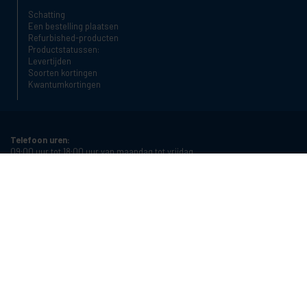
Schatting
Een bestelling plaatsen
Refurbished-producten
Productstatussen:
Levertijden
Soorten kortingen
Kwantumkortingen
Telefoon uren:
09:00 uur tot 18:00 uur van maandag tot vrijdag
Telefoon:
+34 934987121
E-mail:
info@cablematic.com
Openingsuren:
08:00 uur tot 17:00 uur van maandag tot vrijdag
Cablematic Dos Mil SLU, Santander 61, 08020 Barcelona, Spain