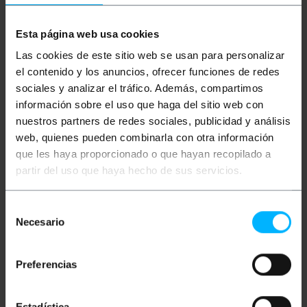
Meer informatie
Esta página web usa cookies
Las cookies de este sitio web se usan para personalizar
Beschrijving
el contenido y los anuncios, ofrecer funciones de redes
sociales y analizar el tráfico. Además, compartimos
información sobre el uso que haga del sitio web con
RG-316 type kabel met N-Female connector en SMA-
Female-Inverted connector. Het doel van deze kabel
nuestros partners de redes sociales, publicidad y análisis
is als geslachtsadapter in combinatie met een N-
web, quienes pueden combinarla con otra información
Male naar SMA-Male-Inverted kabel. Als resultaat van
deze combinatie kan een verlengkabel worden
que les haya proporcionado o que hayan recopilado a
verkregen, ofwel N-Male/Female, of SMA-
partir del uso que haya hecho de sus servicios.
Male/Female-Inverted. Met deze kabel kan een
802.11-compatibele draadloze LAN-antenne worden
aangesloten. Kabellengte 20 cm. Het
Selección
versterkingsverlies van de RG-316-kabel is 1,5 dB/m
Necesario
en daarom is het werkelijke verlies voor deze lengte
de
0,3 dB.
consentimiento
Preferencias
Maten en gewichten
Estadística