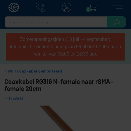
0
Zomeropeningstijden (13 juli - 4 september):
telefonische ondersteuning van 09:00 tot 17:00 uur en
winkel van 08:00 tot 16:30 uur.
WIFI coaxkabel gemonteerd
Coaxkabel RG316 N-female naar rSMA-
female 20cm
REF:
WG043