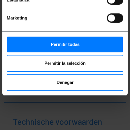
Bruto gewicht: 50 g
Productafmetingen (breedte x diepte x
hoogte): 7.0 x 6.0 x 2.0 cm
Aantal pakketten: 1
Marketing
Pakket maatregelen: 7.0 x 6.0 x 2.0 cm
Classificatie
Permitir todas
Permitir la selección
Denegar
Technische voorwaarden