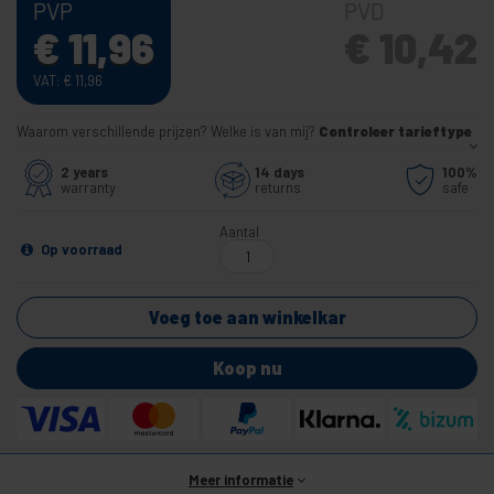
PVP
PVD
€
11,96
€
10,42
VAT:
€
11,96
Waarom verschillende prijzen? Welke is van mij?
Controleer tarieftype
2 years
14 days
100%
warranty
returns
safe
Aantal
Op voorraad
Voeg toe aan winkelkar
Koop nu
Meer informatie