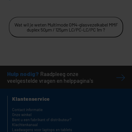
Wat wil je weten Multimode OM4-glasvezelkabel MMF
duplex 50µm / 125µm LC/PC-LC/PC 1m ?
Hulp nodig?
Raadpleeg onze
veelgestelde vragen en helppagina's
Klantenservice
Contact informatie
Onze winkel
Bent u een fabrikant of distributeur?
Klachtenkanaal
Laadwagens voor laptops en tablets