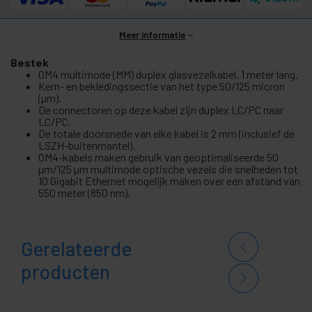
Meer informatie
Bestek
OM4 multimode (MM) duplex glasvezelkabel, 1 meter lang.
Kern- en bekledingssectie van het type 50/125 micron
(µm).
De connectoren op deze kabel zijn duplex LC/PC naar
LC/PC.
De totale doorsnede van elke kabel is 2 mm (inclusief de
LSZH-buitenmantel).
OM4-kabels maken gebruik van geoptimaliseerde 50
µm/125 µm multimode optische vezels die snelheden tot
10 Gigabit Ethernet mogelijk maken over een afstand van
550 meter (850 nm).
Gerelateerde
producten