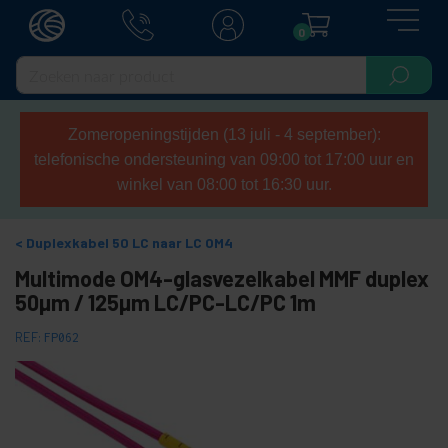
0
Zomeropeningstijden (13 juli - 4 september):
telefonische ondersteuning van 09:00 tot 17:00 uur en
winkel van 08:00 tot 16:30 uur.
Duplexkabel 50 LC naar LC OM4
Multimode OM4-glasvezelkabel MMF duplex
50µm / 125µm LC/PC-LC/PC 1m
REF:
FP062