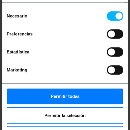
Specificaties
OM4 multimode (MM) duplex glasvezelkabel, 1
Selección
meter lang.
Necesario
de
Kern- en bekledingssectie van het type 50/125
micron (µm).
consentimiento
De connectoren op deze kabel zijn duplex
LC/PC naar LC/PC.
Preferencias
De totale doorsnede van elke kabel is 2 mm
(inclusief de LSZH-buitenmantel).
OM4-kabels maken gebruik van
Estadística
geoptimaliseerde 50 µm/125 µm multimode
optische vezels die snelheden tot 10 Gigabit
Ethernet mogelijk maken over een afstand
van 550 meter (850 nm).
Marketing
OM4-kwaliteit en violette kleur (Erika Violet)
Kabeldiameter 3,0 mm
Permitir todas
Maten en gewichten
Bruto gewicht: 30 g
Permitir la selección
Productafmetingen (breedte x diepte x
hoogte): 15.0 x 15.0 x 1.0 cm
Aantal pakketten: 1