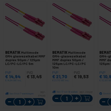
BEMATIK
Multimode
BEMATIK
Multimode
BEMAT
OM4 glasvezelkabel MMF
OM4-glasvezelkabel
OM4-gl
duplex 50µm / 125µm
MMF duplex 50µm /
MMF du
LC/PC-LC/PC 5m
125µm LC/PC-LC/PC
125µm
10m
PVP
PVD
PVP
PVD
PVP
€
14,94
€
13,45
€
21,70
€
19,53
€
10,
€
14,94
VAT inc.
€
21,70
VAT inc.
€
10,90
VA
Van 17 tot 18 weken
REF:
REF:
FP067
Van 6 tot 7 werkdagen
Onmidd
FP065
Aantal
Aantal