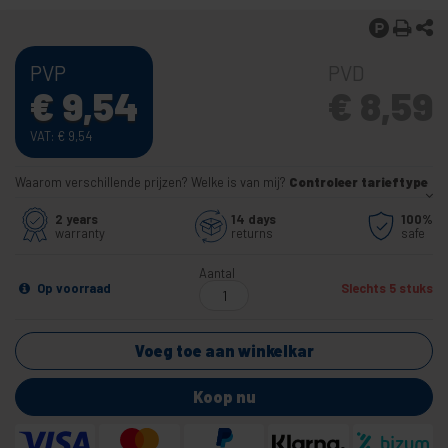
PVP
PVD
€
9,54
€
8,59
VAT:
€
9,54
Waarom verschillende prijzen? Welke is van mij?
Controleer tarieftype
2 years
14 days
100%
warranty
returns
safe
Aantal
Op voorraad
Slechts 5 stuks
Voeg toe aan winkelkar
Koop nu