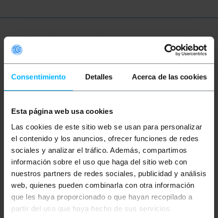
Meer informatie
Beschrijving
Consentimiento
Detalles
Acerca de las cookies
1 meter lange OM4 multimode (MMF) duplex
Esta página web usa cookies
50µm/125µm LC/PC naar LC/PC glasvezelkabel. OM4
glasvezel is lasergeoptimaliseerd, heeft een hoge
Las cookies de este sitio web se usan para personalizar
bandbreedte, een kerndiameter van 50µm en een
el contenido y los anuncios, ofrecer funciones de redes
manteldiameter van 125µm. De OM1- en OM2-
standaarden ondersteunen Gigabit Ethernet-
sociales y analizar el tráfico. Además, compartimos
snelheden (1 Gbit/s). De OM3-standaard ondersteunt
información sobre el uso que haga del sitio web con
snelheden tot 10 Gigabit Ethernet over afstanden tot
300 meter. OM4-kabels maken gebruik van
nuestros partners de redes sociales, publicidad y análisis
geoptimaliseerde 50µm/125µm multimode
web, quienes pueden combinarla con otra información
glasvezel, waardoor snelheden tot 10 Gigabit
que les haya proporcionado o que hayan recopilado a
Ethernet mogelijk zijn over afstanden tot 550 meter
(850 nm).
partir del uso que haya hecho de sus servicios.