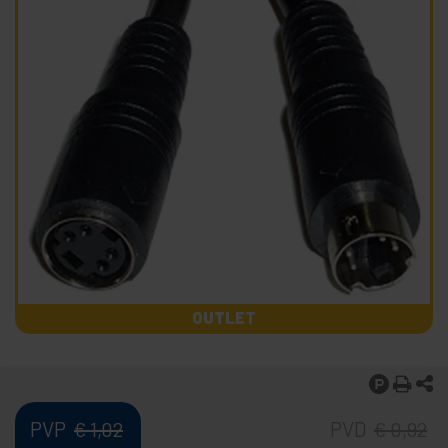
OUTLET
PVP
PVD
€
1,02
€
0,92