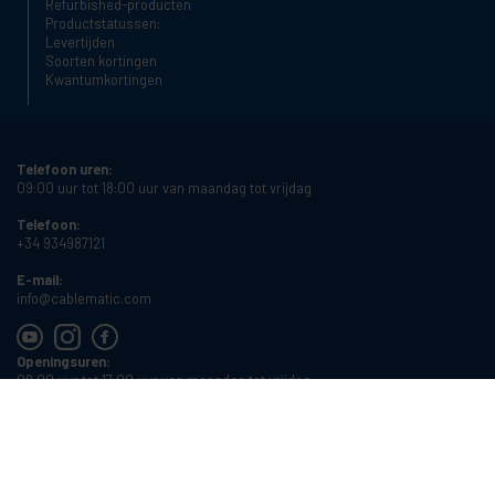
Refurbished-producten
Productstatussen:
Levertijden
Soorten kortingen
Kwantumkortingen
Telefoon uren:
09:00 uur tot 18:00 uur van maandag tot vrijdag
Telefoon:
+34 934987121
E-mail:
info@cablematic.com
Openingsuren:
08:00 uur tot 17:00 uur van maandag tot vrijdag
Cablematic Dos Mil SLU, Santander 61, 08020 Barcelona, Spain
Btw-nummer:
ES-B62231261