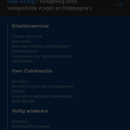
Hulp nodig?
Raadpleeg onze
veelgestelde vragen en helppagina's
Klantenservice
Contact informatie
Onze winkel
Bent u een fabrikant of distributeur?
Klachtenkanaal
Laadwagens voor laptops en tablets
Rack-kasten
Over Cablematic
Ons team
Bescherming van persoonsgegevens
Cookies
Copyright en wettelijke mededelingen
Beoordelingen
Veilig winkelen
Schatting
Een bestelling plaatsen