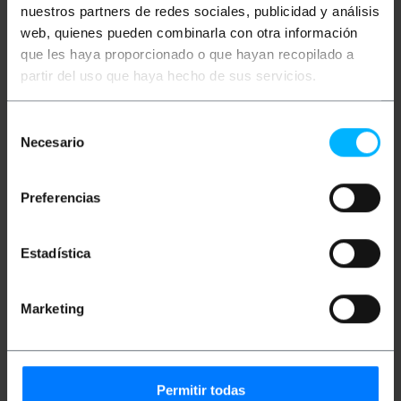
nuestros partners de redes sociales, publicidad y análisis
Afgeschermde S-VHS-videokabel van 20 m, ideaal
web, quienes pueden combinarla con otra información
voor het aansluiten van videoapparaten in
professionele en huishoudelijke toepassingen, en
que les haya proporcionado o que hayan recopilado a
biedt superieure beeldkwaliteit dankzij de MiniDIN4-
partir del uso que haya hecho de sus servicios.
Male en MiniDIN4-Female connectoren. De lengte
van 20 m maakt hem perfect voor gebruik in
toepassingen waar een langeafstandsverbinding
Selección
vereist is. Deze videokabel vermindert ruis en
Necesario
interferentie en zorgt zo voor een hoogwaardige
de
verbinding.
consentimiento
Specificaties
Preferencias
S-VHS kabel 20m (MiniDIN4-M/F)
MiniDIN4-mannelijke connector aan één
uiteinde
Estadística
MiniDIN4-vrouwelijke connector aan de
andere kant
20 meter lengte
Marketing
Ideaal voor het aansluiten van
videoapparatuur
Compatibel met audio-/videoverbindingen
Geweldige beeld- en geluidskwaliteit
zwarte kleur
Geavanceerde technologie
Permitir todas