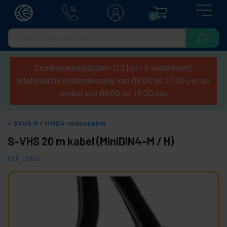
0
Zomeropeningstijden (13 juli - 4 september):
telefonische ondersteuning van 09:00 tot 17:00 uur en
winkel van 08:00 tot 16:30 uur.
SVHS M / H MD4-videokabel
S-VHS 20 m kabel (MiniDIN4-M / H)
REF:
TV036