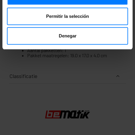
Permitir la selección
Maten en gewichten
Bruto gewicht: 620 g
Denegar
Productafmetingen (breedte x diepte x
hoogte): 19.0 x 17.0 x 4.0 cm
Aantal pakketten: 1
Pakket maatregelen: 19.0 x 17.0 x 4.0 cm
Classificatie