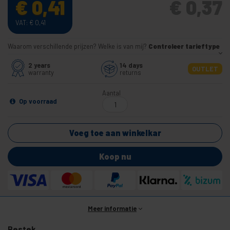
€
0,41
€
0,37
VAT:
€
0,41
Waarom verschillende prijzen? Welke is van mij?
Controleer tarieftype
2 years
14 days
OUTLET
warranty
returns
Aantal
Op voorraad
Voeg toe aan winkelkar
Koop nu
Meer informatie
Bestek