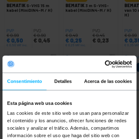
BEMATIK
S-VHS 15 m
BEMATIK
3 m S-VHS-
BEMAT
kabel (MiniDIN4-M / H)
kabel (MiniDIN4-M / H)
van 10
H)
PVP
PVD
PVP
PVD
PVP
€
0,99
€
0,90
€
0,49
€
0,45
€
0,99
€
0,50
€
0,45
€
0,25
€
0,23
€
0,3
€
0,50
VAT inc.
€
0,25
VAT inc.
€
0,35
VAT
REF:
REF:
Onmiddellijke levering
Onmiddellijke levering
Onmidd
TV035
TV032
Aantal
Aantal
Consentimiento
Detalles
Acerca de las cookies
Meer informatie
Esta página web usa cookies
Las cookies de este sitio web se usan para personalizar
el contenido y los anuncios, ofrecer funciones de redes
Beschrijving
sociales y analizar el tráfico. Además, compartimos
información sobre el uso que haga del sitio web con