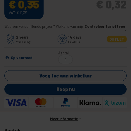
€
0,35
€
0,32
VAT:
€
0,35
Waarom verschillende prijzen? Welke is van mij?
Controleer tarieftype
2 years
14 days
OUTLET
warranty
returns
Aantal
Op voorraad
Voeg toe aan winkelkar
Koop nu
Meer informatie
Bestek