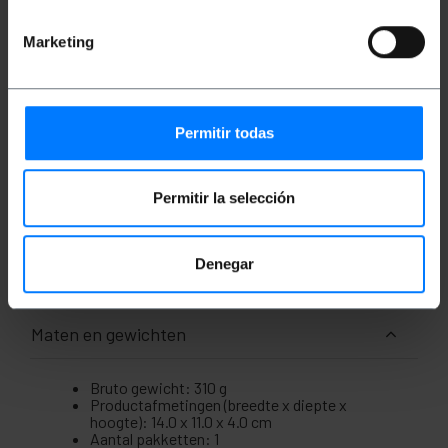
weerstaan
Zorgt voor een betrouwbare verbinding
Gemaakt met duurzame materialen
Marketing
makkelijk te installeren
Geschikt voor professioneel of thuisgebruik
connector van hoge kwaliteit
Kabel van goede kwaliteit voor een vlotte
gegevensoverdracht
Permitir todas
vertind koperdraad
Drievoudige afscherming met aluminium pad
voor hogere kwaliteit
Maakt betrouwbare
Permitir la selección
langeafstandsverbindingen mogelijk
flexibele en resistente kabel
Beschermt het signaal met een buitenlaag van
PVC
Denegar
Maten en gewichten
Bruto gewicht: 310 g
Productafmetingen (breedte x diepte x
hoogte): 14.0 x 11.0 x 4.0 cm
Aantal pakketten: 1