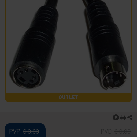
OUTLET
PVP
PVD
€
0,99
€
0,90