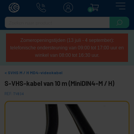
0
Zomeropeningstijden (13 juli - 4 september):
telefonische ondersteuning van 09:00 tot 17:00 uur en
winkel van 08:00 tot 16:30 uur.
SVHS M / H MD4-videokabel
S-VHS-kabel van 10 m (MiniDIN4-M / H)
REF:
TV034