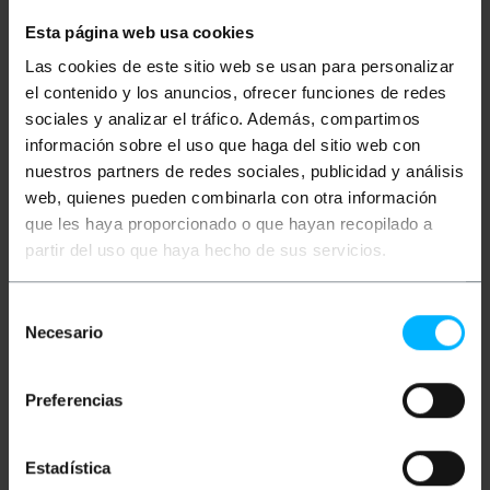
Afgeschermde S-VHS-videokabel van 10 m lang,
Esta página web usa cookies
ideaal voor een solide, veilige en hoogwaardige
verbinding dankzij de MiniDIN4-Male-connectoren
Las cookies de este sitio web se usan para personalizar
aan het ene uiteinde en MiniDIN4-Female aan het
el contenido y los anuncios, ofrecer funciones de redes
andere uiteinde. Dankzij de kwaliteit biedt het een
sociales y analizar el tráfico. Además, compartimos
schoon en duidelijk signaal om te genieten van de
beste visuele ervaring. Oh
información sobre el uso que haga del sitio web con
nuestros partners de redes sociales, publicidad y análisis
Specificaties
web, quienes pueden combinarla con otra información
S-VHS kabel 10m (MiniDIN4-M/F)
que les haya proporcionado o que hayan recopilado a
MiniDIN4-mannelijke connector aan één
partir del uso que haya hecho de sus servicios.
uiteinde
MiniDIN4-vrouwelijke connector aan de
andere kant
10m lengte
Selección
Ideaal voor het aansluiten van
Necesario
de
videoapparatuur
Compatibel met verschillende technologieën
consentimiento
Maakt de aansluiting van audioapparaten
mogelijk
Preferencias
Maakt de aansluiting van videoapparaten
mogelijk
zwarte draad
Estadística
Het is ontworpen om hoge weerstand te