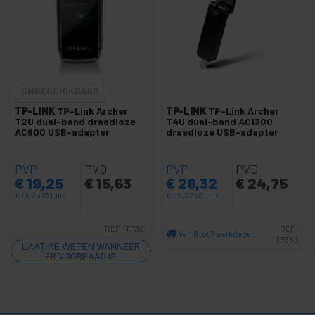
Mifi-netwerk
Netwerk via elektrisch netwerk (PLC, HomePlug, PowerLine)
Mesh wifi-systeem voor het hele huis
Slimme IOT-dekking
ONBESCHIKBAAR
+
SCSI-kaarten en accessoires
TP-LINK
TP-Link Archer
TP-LINK
TP-Link Archer
T2U dual-band draadloze
T4U dual-band AC1300
+
Ubiquiti-netwerken
AC600 USB-adapter
draadloze USB-adapter
Rekken
+
en
PVP
PVD
PVP
PVD
servers
€
19,25
€
15,63
€
28,32
€
24,75
Audio
+
€
19,25
VAT inc.
€
28,32
VAT inc.
en
video
REF:
TP381
REF:
Van 6 tot 7 werkdagen
+
Verlichting
TP385
LAAT ME WETEN WANNEER
en geluid
Aantal
ER VOORRAAD IS
+
fotografie
Tools en