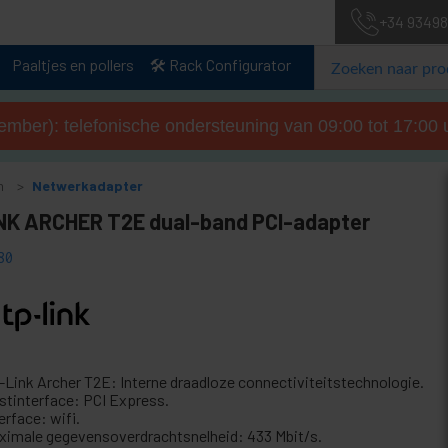
+34 93498
Paaltjes en pollers
🛠️ Rack Configurator
tember): telefonische ondersteuning van 09:00 tot 17:00 u
n
Netwerkadapter
NK ARCHER T2E dual-band PCI-adapter
80
-Link Archer T2E: Interne draadloze connectiviteitstechnologie.
stinterface: PCI Express.
erface: wifi.
ximale gegevensoverdrachtsnelheid: 433 Mbit/s.