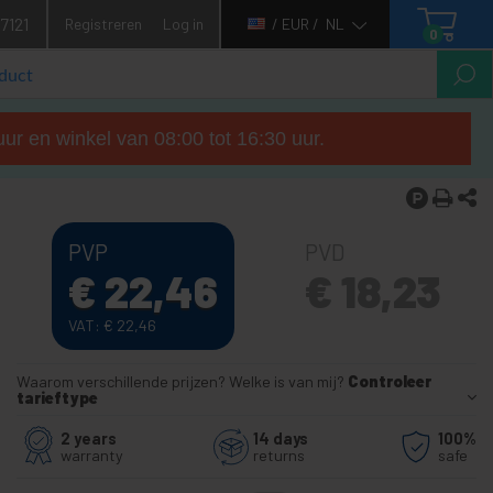
7121
Registreren
Log in
/ EUR /
NL
0
ur en winkel van 08:00 tot 16:30 uur.
PVP
PVD
€
22,46
€
18,23
VAT:
€
22,46
Waarom verschillende prijzen? Welke is van mij?
Controleer
tarieftype
2 years
14 days
100%
warranty
returns
safe