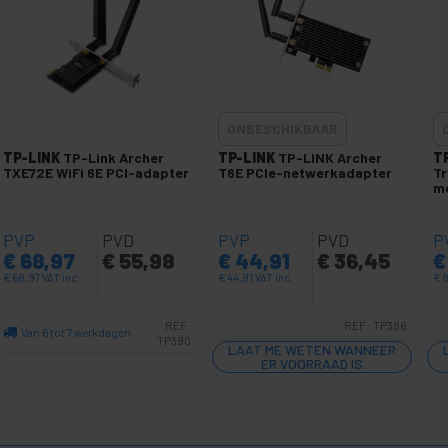
ONBESCHIKBAAR
TP-LINK
TP-Link Archer
TP-LINK
TP-LINK Archer
T
TXE72E WiFi 6E PCI-adapter
T6E PCIe-netwerkadapter
Tr
me
PVP
PVD
PVP
PVD
P
€
68,97
€
55,98
€
44,91
€
36,45
€
€
68,97
VAT inc.
€
44,91
VAT inc.
€
8
REF:
REF:
TP386
Van 6 tot 7 werkdagen
TP390
LAAT ME WETEN WANNEER
Aantal
ER VOORRAAD IS