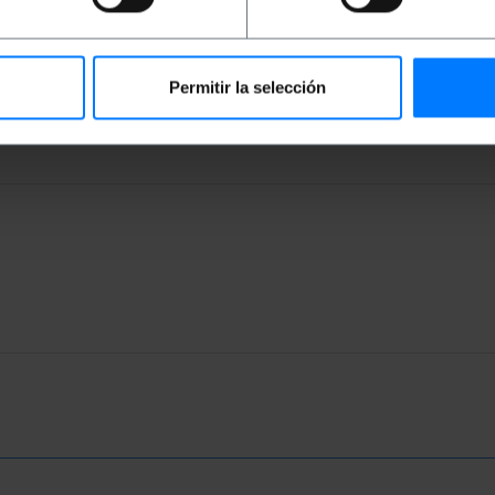
hernet, enz.
-technologie om de snelheid en het bereik van het draad
lver.
Permitir la selección