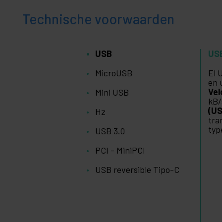
Technische voorwaarden
USB
US
MicroUSB
El 
en 
Vel
Mini USB
kB/
(US
Hz
tra
typ
USB 3.0
PCI - MiniPCI
USB reversible Tipo-C