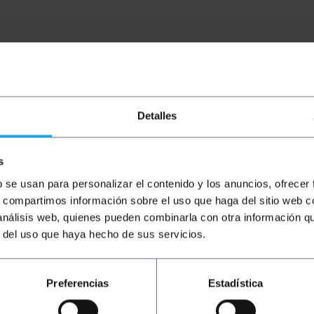
Detalles
connectiviteit van TP-Link uitgerust met PCI Express-int
bit/s. Bovendien voldoet hij aan de Wi-Fi 5 (802.11ac)-st
s
rkrijgbaar in twee kleuren: zwart en zilver Gefabriceerd d
b se usan para personalizar el contenido y los anuncios, ofrecer
s, compartimos información sobre el uso que haga del sitio web 
 análisis web, quienes pueden combinarla con otra información q
adloze connectiviteitstechnologie.
r del uso que haya hecho de sus servicios.
lheid: 433 Mbit/s.
ac).
Preferencias
Estadística
 5 GHz).
aadloze connectiviteit op desktopcomputers, laptops, serve
t Windows, Mac OS, Linux en andere besturingssystemen.