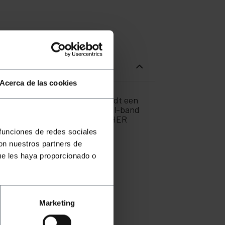
Acerca de las cookies
erface, WLAN-interface en biedt een
andaard en ondersteunt hij dual-band
oor TP-Link met referentie ARCHER
 funciones de redes sociales
con nuestros partners de
ue les haya proporcionado o
Marketing
rs, enz.