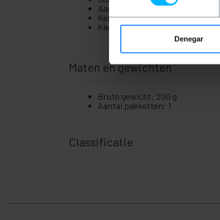
Aansluitingen: USB-poorten, Et
Kenmerken: Ondersteunt MU-MIMO
Kleur van het product: Zwart, Zi
Denegar
Maten en gewichten
Bruto gewicht: 200 g
Aantal pakketten: 1
Classificatie