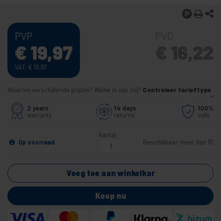
PVP
PVD
€
19,97
€
16,22
VAT:
€
19,97
Waarom verschillende prijzen? Welke is van mij?
Controleer tarieftype
2 years
14 days
100%
warranty
returns
safe
Aantal
Op voorraad
Beschikbaar meer dan 10
Voeg toe aan winkelkar
Koop nu