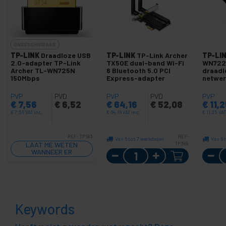
ONBESCHIKBAAR
TP-LINK
Draadloze USB
TP-LINK
TP-Link Archer
TP-LI
2.0-adapter TP-Link
TX50E dual-band Wi-Fi
WN722
Archer TL-WN725N
6 Bluetooth 5.0 PCI
draadl
150Mbps
Express-adapter
netwer
PVP
PVD
PVP
PVD
PVP
€
7,56
€
6,52
€
64,16
€
52,08
€
11,2
€
7,56
VAT inc.
€
64,16
VAT inc.
€
11,25
VAT
REF:
TP183
REF:
Van 6 tot 7 werkdagen
Van 6 
LAAT ME WETEN
TP389
WANNEER ER
Aantal
VOORRAAD IS
Keywords