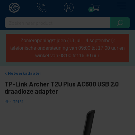
0
Zomeropeningstijden (13 juli - 4 september):
telefonische ondersteuning van 09:00 tot 17:00 uur en
winkel van 08:00 tot 16:30 uur.
Netwerkadapter
TP-Link Archer T2U Plus AC600 USB 2.0
draadloze adapter
REF:
TP181