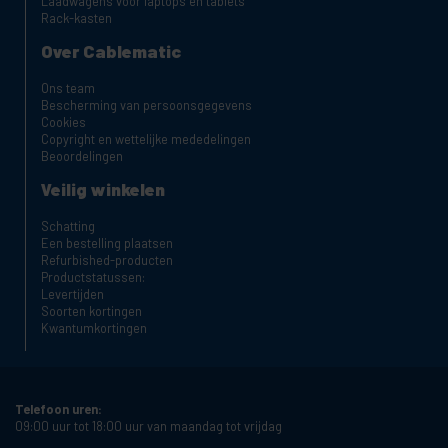
Laadwagens voor laptops en tablets
Rack-kasten
Over Cablematic
Ons team
Bescherming van persoonsgegevens
Cookies
Copyright en wettelijke mededelingen
Beoordelingen
Veilig winkelen
Schatting
Een bestelling plaatsen
Refurbished-producten
Productstatussen:
Levertijden
Soorten kortingen
Kwantumkortingen
Telefoon uren:
09:00 uur tot 18:00 uur van maandag tot vrijdag