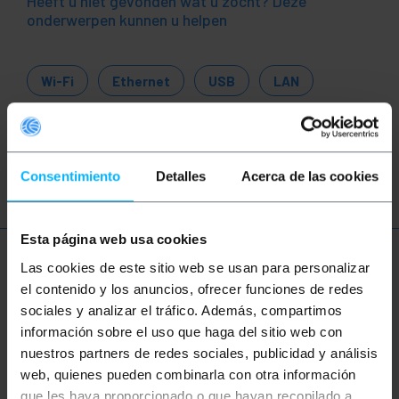
Heeft u niet gevonden wat u zocht? Deze
onderwerpen kunnen u helpen
Wi-Fi
Ethernet
USB
LAN
Internet
router
switch
business
wi-fi
ethernet
mi-fi
PoE
Consentimiento
Detalles
Acerca de las cookies
Esta página web usa cookies
Meer informatie
Las cookies de este sitio web se usan para personalizar
el contenido y los anuncios, ofrecer funciones de redes
sociales y analizar el tráfico. Además, compartimos
información sobre el uso que haga del sitio web con
Beschrijving
nuestros partners de redes sociales, publicidad y análisis
web, quienes pueden combinarla con otra información
Archer T2U Plus USB 2.0 draadloze adapter van het
que les haya proporcionado o que hayan recopilado a