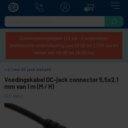
0
Zomeropeningstijden (13 juli - 4 september):
telefonische ondersteuning van 09:00 tot 17:00 uur en
winkel van 08:00 tot 16:30 uur.
2.1 mm DC jack slangen
Voedingskabel DC-jack connector 5,5x2,1
mm van 1 m (M / H)
REF:
AB013