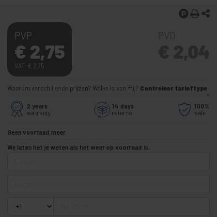
PVP
PVD
€
2,75
€
2,04
VAT:
€
2,75
Waarom verschillende prijzen? Welke is van mij?
Controleer tarieftype
2 years
14 days
100%
warranty
returns
safe
Geen voorraad meer
We laten het je weten als het weer op voorraad is.
E-mail
Aantal
Telefoon