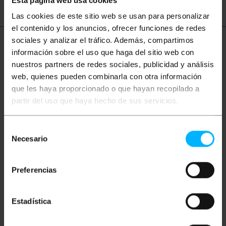
Esta página web usa cookies
Las cookies de este sitio web se usan para personalizar
el contenido y los anuncios, ofrecer funciones de redes
sociales y analizar el tráfico. Además, compartimos
Meer informatie
información sobre el uso que haga del sitio web con
nuestros partners de redes sociales, publicidad y análisis
web, quienes pueden combinarla con otra información
Beschrijving
que les haya proporcionado o que hayan recopilado a
partir del uso que haya hecho de sus servicios.
Voedingskabel op basis van DC-connectoren. Slang
die aan beide uiteinden een DC-connector heeft 5,5 x
Selección
2,1 mm (buitendiameter x binnendiameter). Van het
Necesario
de
mannelijke geslacht aan de ene kant en vrouw aan de
consentimiento
andere kant. Lengte: 1m
Preferencias
Maten en gewichten
Estadística
Bruto gewicht: 30 g
Productafmetingen (breedte x diepte x