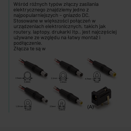
Wśród różnych typów złączy zasilania
elektrycznego znajdziemy jedno z
najpopularniejszych – gniazdo DC.
Stosowane w większości połączeń w
urządzeniach elektronicznych, takich jak
routery, laptopy, drukarki itp., jest najczęściej
używane ze względu na łatwy montaż i
podłączenie.
Złącza te są w