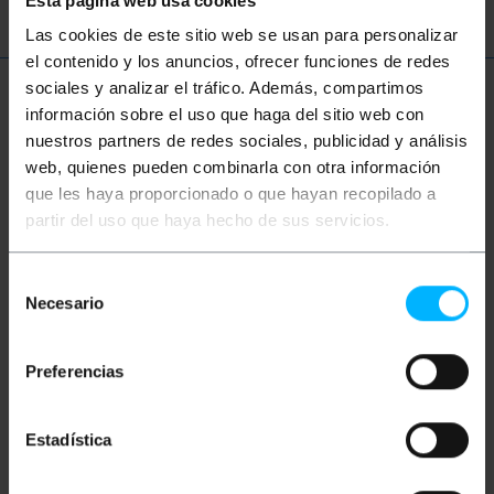
Esta página web usa cookies
Las cookies de este sitio web se usan para personalizar
el contenido y los anuncios, ofrecer funciones de redes
sociales y analizar el tráfico. Además, compartimos
Meer informatie
información sobre el uso que haga del sitio web con
nuestros partners de redes sociales, publicidad y análisis
web, quienes pueden combinarla con otra información
Beschrijving
que les haya proporcionado o que hayan recopilado a
partir del uso que haya hecho de sus servicios.
Voedingskabel op basis van DC-connectoren. Slang
die aan beide uiteinden een DC-connector heeft 5,5 x
Selección
2,1 mm (buitendiameter x binnendiameter). Van het
Necesario
de
mannelijke geslacht aan de ene kant en vrouw aan de
consentimiento
andere kant. Lengte: 5 m
Preferencias
Maten en gewichten
Estadística
Bruto gewicht: 109 g
Productafmetingen (breedte x diepte x