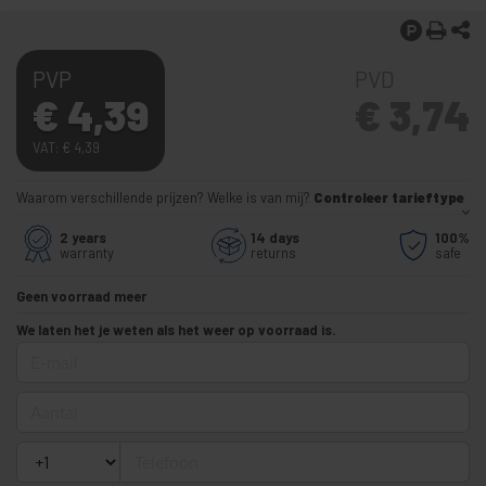
PVP
PVD
€
4,39
€
3,74
VAT:
€
4,39
Waarom verschillende prijzen? Welke is van mij?
Controleer tarieftype
2 years
14 days
100%
warranty
returns
safe
Geen voorraad meer
We laten het je weten als het weer op voorraad is.
E-mail
Aantal
Telefoon