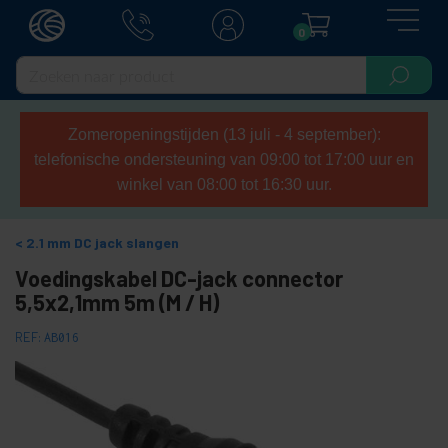
0
Zomeropeningstijden (13 juli - 4 september):
telefonische ondersteuning van 09:00 tot 17:00 uur en
winkel van 08:00 tot 16:30 uur.
2.1 mm DC jack slangen
Voedingskabel DC-jack connector
5,5x2,1mm 5m (M / H)
REF:
AB016