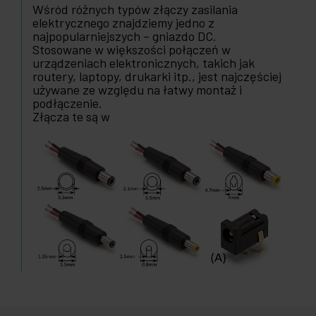
Wśród różnych typów złączy zasilania
elektrycznego znajdziemy jedno z
najpopularniejszych – gniazdo DC.
Stosowane w większości połączeń w
urządzeniach elektronicznych, takich jak
routery, laptopy, drukarki itp., jest najczęściej
używane ze względu na łatwy montaż i
podłączenie.
Złącza te są w