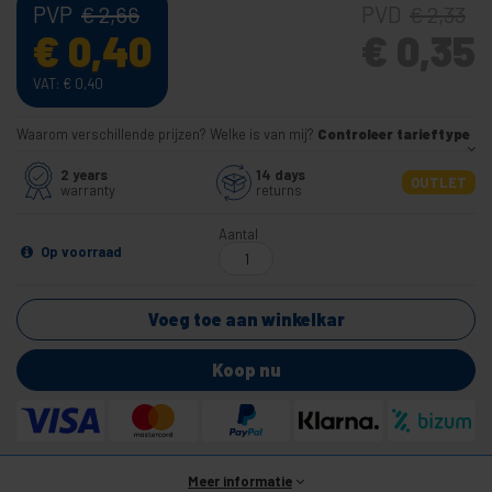
PVP
PVD
€
2,66
€
2,33
€
0,40
€
0,35
VAT:
€
0,40
Waarom verschillende prijzen? Welke is van mij?
Controleer tarieftype
2 years
14 days
OUTLET
warranty
returns
Aantal
Op voorraad
Voeg toe aan winkelkar
Koop nu
Meer informatie