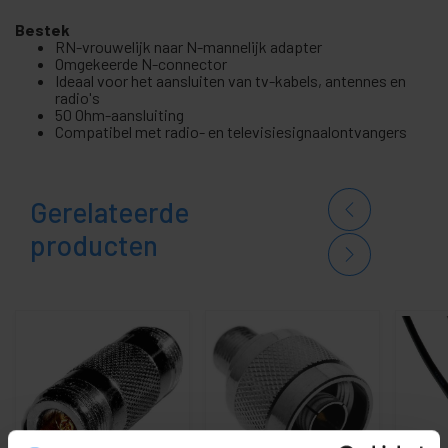
Bestek
RN-vrouwelijk naar N-mannelijk adapter
Omgekeerde N-connector
Ideaal voor het aansluiten van tv-kabels, antennes en
radio's
50 Ohm-aansluiting
Compatibel met radio- en televisiesignaalontvangers
Gerelateerde
producten