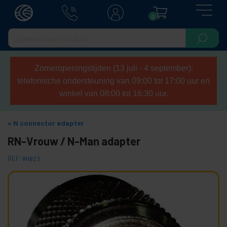
0
Zomeropeningstijden (13 juli - 4 september):
telefonische ondersteuning van 09:00 tot 17:00 uur en
winkel van 08:00 tot 16:30 uur.
N connector adapter
RN-Vrouw / N-Man adapter
REF:
WH023