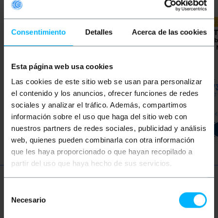
OUTLET
Consentimiento
Detalles
Acerca de las cookies
BEMATIK
RF coaxiale
BEMATIK
Adapter N
BEMAT
adapter van N
mannelijk / F vrouwelijk
cm kab
vrouwelijk naar N
Male /
vrouwelijk connector
Esta página web usa cookies
PVP
PVD
PVP
PVD
PVP
€
2,34
€
1,83
€
3,95
€
3,38
€
3,90
Las cookies de este sitio web se usan para personalizar
€
2,7
€
2,34
VAT inc.
€
3,95
VAT inc.
el contenido y los anuncios, ofrecer funciones de redes
€
2,73
VAT 
sociales y analizar el tráfico. Además, compartimos
REF:
REF:
Onmiddellijke levering
Onmiddellijke levering
Onmidd
información sobre el uso que haga del sitio web con
WG026
WH083
Aantal
Aantal
nuestros partners de redes sociales, publicidad y análisis
web, quienes pueden combinarla con otra información
que les haya proporcionado o que hayan recopilado a
partir del uso que haya hecho de sus servicios.
Meer informatie
Selección
Necesario
de
consentimiento