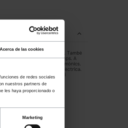
Acerca de las cookies
 fons fa que sigui fàcil de llegir. També
er un registre al llarg del temps. A
arent, així com indicar els harmònics.
t amb piles com amb una xarxa elèctrica.
ionals que necessiten mesurar i
 funciones de redes sociales
con nuestros partners de
ue les haya proporcionado o
Marketing