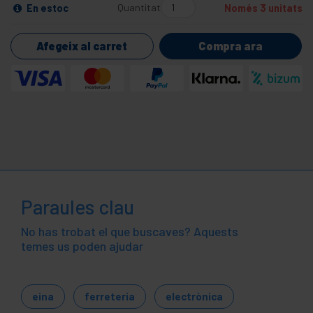
Quantitat
En estoc
Només 3 unitats
Afegeix al carret
Compra ara
Paraules clau
No has trobat el que buscaves? Aquests
temes us poden ajudar
eina
ferreteria
electrònica