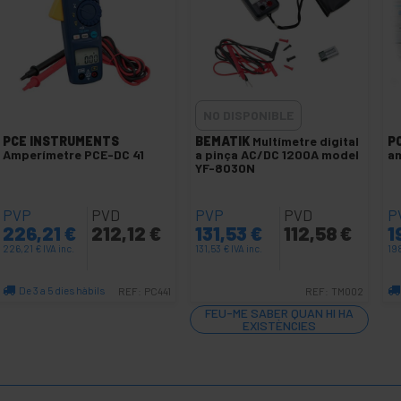
NO DISPONIBLE
PCE INSTRUMENTS
BEMATIK
Multímetre digital
P
Amperímetre PCE-DC 41
a pinça AC/DC 1200A model
am
YF-8030N
PVP
PVD
PVP
PVD
P
226,21
€
212,12
€
131,53
€
112,58
€
1
226,21
€
IVA inc.
131,53
€
IVA inc.
19
De 3 a 5 dies hàbils
REF:
PC441
REF:
TM002
Quantitat
FEU-ME SABER QUAN HI HA
EXISTÈNCIES