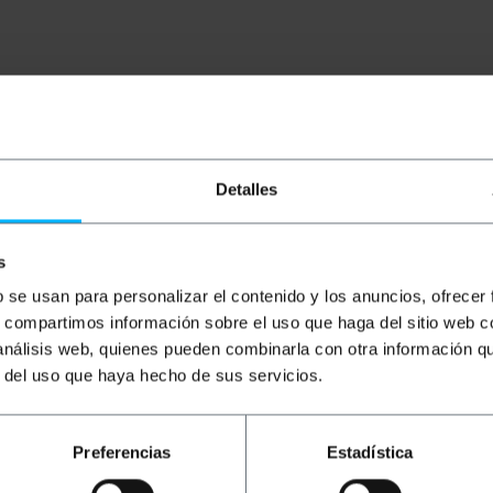
Detalles
i fàcil de fer servir. La pantalla gràfica amb il·luminació de
 emmagatzemar tots els valors de mesura. Això és útil per f
de mesurar TRMS, calcular la potència activa, reactiva i ap
s
itat. Dispositiu portàtil i versàtil, que es pot utilitzar tan
consums elèctrics a llarg termini. Perfecte per als profess
b se usan para personalizar el contenido y los anuncios, ofrecer
at per PCE amb referència PCE-GPA 50.
s, compartimos información sobre el uso que haga del sitio web 
 análisis web, quienes pueden combinarla con otra información q
 A.
r del uso que haya hecho de sus servicios.
 de fons.
Preferencias
Estadística
sitius elèctrics monofàsics i trifàsics.