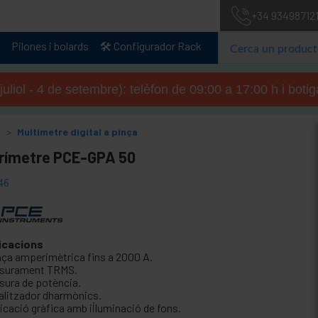
+34 93498712
Pilones i bolards
🛠️ Configurador Rack
 juliol - 4 de setembre): telèfon de 09:00 a 17:00 h i boti
Multímetre digital a pinça
ímetre PCE-GPA 50
46
icacions
nça amperimètrica fins a 2000 A.
surament TRMS.
sura de potència.
alitzador dharmònics.
icació gràfica amb il·luminació de fons.