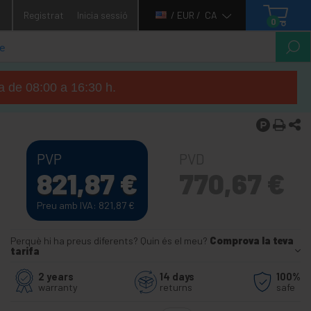
1
Registrat
Inicia sessió
/ EUR /
CA
0
ga de 08:00 a 16:30 h.
PVP
PVD
821,87
€
770,67
€
Preu amb IVA: 821,87
€
Perquè hi ha preus diferents? Quin és el meu?
Comprova la teva
tarifa
2 years
14 days
100%
warranty
returns
safe