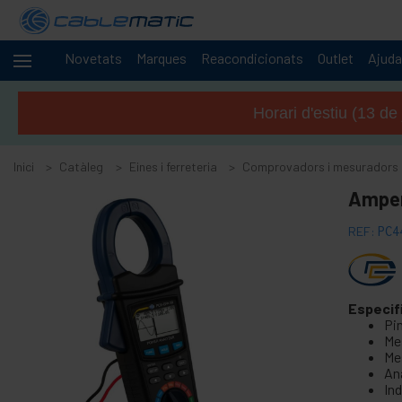
Novetats
Marques
Reacondicionats
Outlet
Ajuda
Cables
+
i
Horari d'estiu (13 de
xarxes
+
Racks i
servidors
Inici
Catàleg
Eines i ferreteria
Comprovadors i mesuradors
Àudio
+
Amper
i
vídeo
REF:
PC4
+
Il·luminació i
sonorització
+
Fotografia
Especif
Pi
-
Eines i
Me
ferreteria
Me
An
+
Accessoris sòls, portes i finestres
Ind