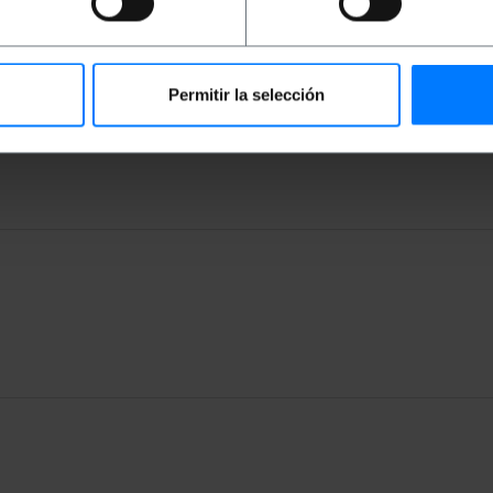
activa, reactiva i aparent.
ia i harmònics.
les.
Permitir la selección