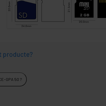
t producte?
PCE-GPA 50 ?