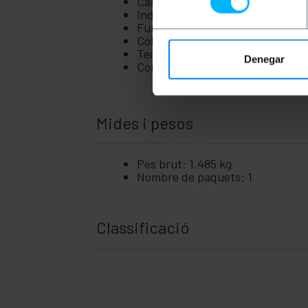
+
Calcula angle de fase i potència 
Organitzadors de cables
Indica energia, factor de potènc
+
Pintura
Funciona amb xarxa elèctrica i pi
Color: negre.
+
Regleta i bases d'endolls
Tecnologia: TRMS.
Denegar
+
Rodes industrials
Connexions: targeta micro SD.
+
Sistema de Fixació
+
Transport de materials
Mides i pesos
Seguretat,
+
alarmes i
control
Pes brut: 1.485 kg
+
Electrònica
Nombre de paquets: 1
i gadgets
+
Llar i
empresa
Classificació
Temps
+
de
lleure
+
Àrea
Mèdica