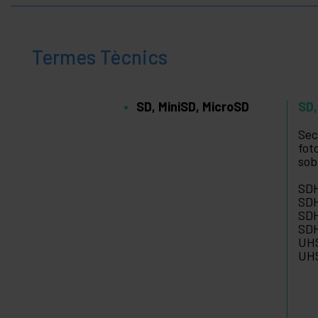
Termes Tècnics
SD, MiniSD, MicroSD
SD,
Sec
fot
sob
SDH
SDH
SDH
SDH
UHS
UHS