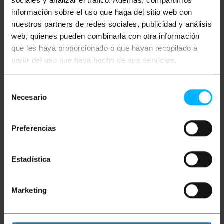
sociales y analizar el tráfico. Además, compartimos
información sobre el uso que haga del sitio web con
nuestros partners de redes sociales, publicidad y análisis
web, quienes pueden combinarla con otra información
que les haya proporcionado o que hayan recopilado a
partir del uso que haya hecho de sus servicios.
BEMATIK
Tensor de
BEMATIK
Tensor de
cable d'acer. Model de
cable d'acer. Model de
Selección
forquilla a anella de
forquilla a forquilla de
rosca 10 mm
rosca 8 mm
Necesario
de
consentimiento
PVP
PVD
PVP
PVD
9,95
€
8,70
€
6,11
€
4,74
€
Preferencias
9,95
€
IVA inc.
6,11
€
IVA inc.
REF:
REF:
Lliurament immediat
Lliurament immediat
Estadística
NY048
NY046
Quantitat
Quantitat
Marketing