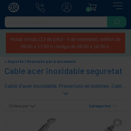
0
Horari d'estiu (13 de juliol - 4 de setembre): telèfon de
09:00 a 17:00 h i botiga de 08:00 a 16:30 h.
Suports i fixacions per a escenaris
Cable acer inoxidable seguretat
Cable d'acer inoxidable. Presentats en bobines. Cable d'acer inoxidable trenat, d'alta resistenta. Consulteu la gamma d'accessoris especials per a la correcta instal·lació d'aquest cable d'acer (grapes, guardacables, etc.).
Ordena per
Categories