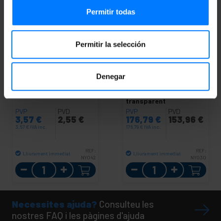
Permitir todas
Permitir la selección
BEMATIK
Tensor de
BEMATIK
Cable d'acer
Denegar
cable d'acer. Model
inoxidable 7x19 de 6,0
anella a anella de rosca
mm. Bobina de 100 m.
8 mm
Recobert de plàstic
transparent
PVP
PVD
PVP
PVD
3,57
€
2,55
€
176,79
€
153,96
€
3,57
€
IVA inc.
176,79
€
IVA inc.
REF:
REF:
Lliurament immediat
Lliurament immediat
NY042
NY030
Quantitat
Quantitat
Necessites ajuda?
Consulteu les
nostres FAQ i les pàgines d'ajuda