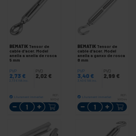
BEMATIK
Tensor de
BEMATIK
Tensor de
cable d'acer. Model
cable d'acer. Model
anella a anella de rosca
anella a ganxo de rosca
5 mm
8 mm
PVP
PVD
PVP
PVD
2,73
€
2,02
€
3,40
€
2,99
€
2,73
€
IVA inc.
3,40
€
IVA inc.
REF:
REF:
Lliurament immediat
Lliurament immediat
NY041
NY044
Quantitat
Quantitat