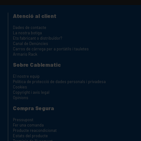
Atenció al client
Dades de contacte
La nostra botiga
Ets fabricant o distribuïdor?
Canal de Denúncies
Carros de càrrega per a portàtils i tauletes
Armaris Rack
Sobre Cablematic
El nostre equip
Política de protecció de dades personals i privadesa
Cookies
Copyright i avis legal
Opinions
Compra Segura
Pressupost
Fer una comanda
Producte reacondicionat
Estats del producte
Terminis de lliurament