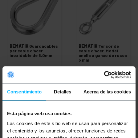
BEMATIK
Guardacables
BEMATIK
Tensor de
per cable d'acer
cable d'acer. Model
inoxidable de 6,0mm
anella a ganxo de rosca
5 mm
PVP
PVD
PVP
PVD
0,41
€
0,31
€
1,88
€
1,40
€
0,41
€
IVA inc.
1,88
€
IVA inc.
Consentimiento
Detalles
Acerca de las cookies
REF:
REF:
Lliurament immediat
Lliurament immediat
NY034
NY043
Quantitat
Quantitat
Esta página web usa cookies
Las cookies de este sitio web se usan para personalizar
el contenido y los anuncios, ofrecer funciones de redes