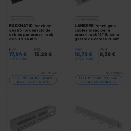
NO DISPONIBLE
NO DISPONIBLE
RACKMATIC
Panell de
LANBERG
Panell guia-
gestió i ordenació de
cables blanc per a
cables per armari rack
armari rack 19" 1U per a
de 2U x 74 mm
gestió de cables 70mm
PVP
PVD
PVP
PVD
17,94
€
15,28
€
10,72
€
8,38
€
17,94
€
IVA inc.
10,72
€
IVA inc.
REF:
RM032
REF:
RM038
FEU-ME SABER QUAN
FEU-ME SABER QUAN
HI HA EXISTÈNCIES
HI HA EXISTÈNCIES