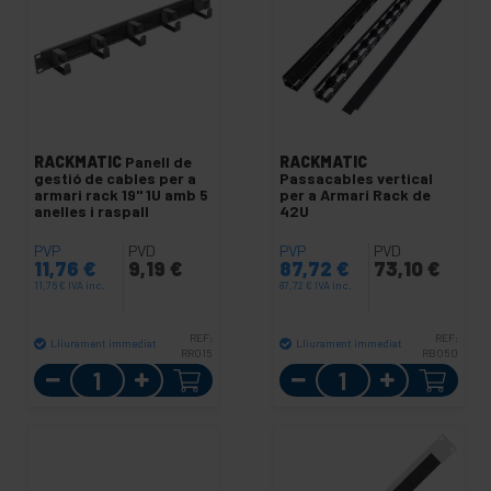
RACKMATIC
Panell de
RACKMATIC
gestió de cables per a
Passacables vertical
armari rack 19" 1U amb 5
per a Armari Rack de
anelles i raspall
42U
PVP
PVD
PVP
PVD
11,76
€
9,19
€
87,72
€
73,10
€
11,76
€
IVA inc.
87,72
€
IVA inc.
REF:
REF:
Lliurament immediat
Lliurament immediat
RR015
RB050
Quantitat
Quantitat