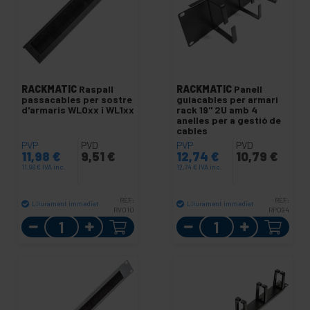
RACKMATIC
Raspall
RACKMATIC
Panell
passacables per sostre
guiacables per armari
d'armaris WL0xx i WL1xx
rack 19" 2U amb 4
anelles per a gestió de
cables
PVP
PVD
PVP
PVD
11,98
€
9,51
€
12,74
€
10,79
€
11,98
€
IVA inc.
12,74
€
IVA inc.
REF:
REF:
Lliurament immediat
Lliurament immediat
RV010
RP094
Quantitat
Quantitat