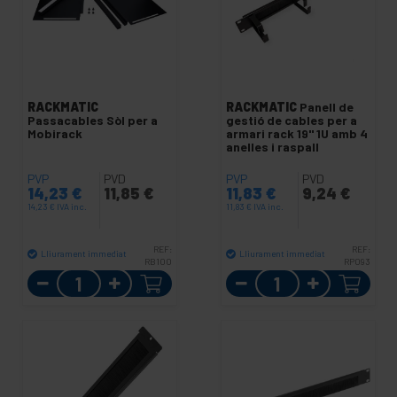
RACKMATIC
RACKMATIC
Panell de
Passacables Sòl per a
gestió de cables per a
Mobirack
armari rack 19" 1U amb 4
anelles i raspall
PVP
PVD
PVP
PVD
14,23
€
11,85
€
11,83
€
9,24
€
14,23
€
IVA inc.
11,83
€
IVA inc.
REF:
REF:
Lliurament immediat
Lliurament immediat
RB100
RP093
Quantitat
Quantitat