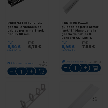
RACKMATIC
Panell de
LANBERG
Panell
gestió i ordenació de
guiacables per a armari
cables per armari rack
rack 19" blanc per a la
de 1U x 60 mm
gestió de cables 1U
Lanberg AK-1201-S
PVP
PVD
PVP
PVD
8,64
€
6,75
€
9,46
€
7,63
€
8,64
€
IVA inc.
9,46
€
IVA inc.
De 3 a 5 dies hàbils
REF:
REF:
RM141
Lliurament immediat
RM034
Quantitat
Quantitat