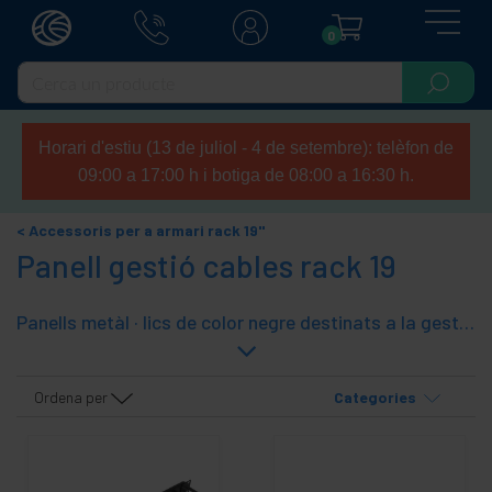
0
Horari d'estiu (13 de juliol - 4 de setembre): telèfon de
09:00 a 17:00 h i botiga de 08:00 a 16:30 h.
Accessoris per a armari rack 19"
Panell gestió cables rack 19
Panells metàl · lics de color negre destinats a la gestió i organització del cablejat d'un armari rack de 19" .
Ordena per
Categories