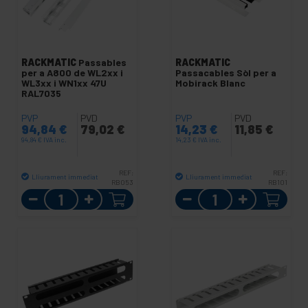
RACKMATIC
Passables
RACKMATIC
per a A800 de WL2xx i
Passacables Sòl per a
WL3xx i WN1xx 47U
Mobirack Blanc
RAL7035
PVP
PVD
PVP
PVD
94,84
€
79,02
€
14,23
€
11,85
€
94,84
€
IVA inc.
14,23
€
IVA inc.
REF:
REF:
Lliurament immediat
Lliurament immediat
RB053
RB101
Quantitat
Quantitat