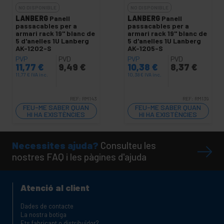
NO DISPONIBLE
NO DISPONIBLE
LANBERG
Panell
LANBERG
Panell
passacables per a
passacables per a
armari rack 19" blanc de
armari rack 19" blanc de
5 d'anelles 1U Lanberg
5 d'anelles 1U Lanberg
AK-1202-S
AK-1205-S
PVP
PVD
PVP
PVD
11,77
€
9,49
€
10,38
€
8,37
€
11,77
€
IVA inc.
10,38
€
IVA inc.
REF:
RM143
REF:
RM139
FEU-ME SABER QUAN
FEU-ME SABER QUAN
HI HA EXISTÈNCIES
HI HA EXISTÈNCIES
Necessites ajuda?
Consulteu les
nostres FAQ i les pàgines d'ajuda
Atenció al client
Dades de contacte
La nostra botiga
Ets fabricant o distribuïdor?