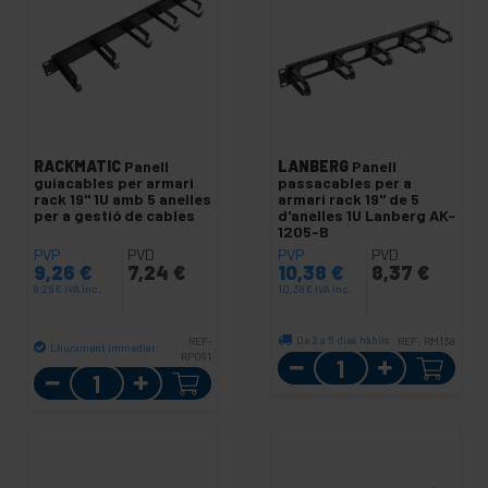
RACKMATIC
Panell
LANBERG
Panell
guiacables per armari
passacables per a
rack 19" 1U amb 5 anelles
armari rack 19" de 5
per a gestió de cables
d'anelles 1U Lanberg AK-
1205-B
PVP
PVD
PVP
PVD
9,26
€
7,24
€
10,38
€
8,37
€
9,26
€
IVA inc.
10,38
€
IVA inc.
De 3 a 5 dies hàbils
REF:
REF:
RM138
Lliurament immediat
RP091
Quantitat
Quantitat