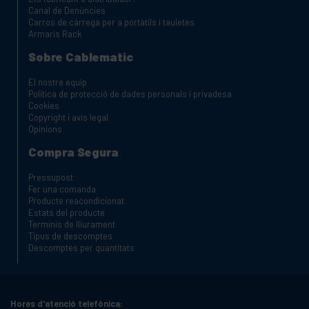
Canal de Denúncies
Carros de càrrega per a portàtils i tauletes
Armaris Rack
Sobre Cablematic
El nostre equip
Política de protecció de dades personals i privadesa
Cookies
Copyright i avis legal
Opinions
Compra Segura
Pressupost
Fer una comanda
Producte reacondicionat
Estats del producte
Terminis de lliurament
Tipus de descomptes
Descomptes per quantitats
Hores d'atenció telefònica: