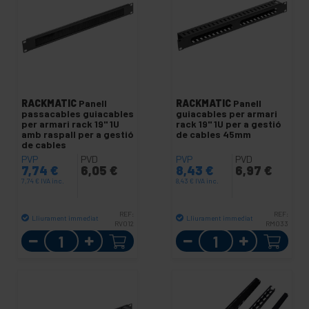
RACKMATIC
Panell
RACKMATIC
Panell
passacables guiacables
guiacables per armari
per armari rack 19" 1U
rack 19" 1U per a gestió
amb raspall per a gestió
de cables 45mm
de cables
PVP
PVD
PVP
PVD
7,74
€
6,05
€
8,43
€
6,97
€
7,74
€
IVA inc.
8,43
€
IVA inc.
REF:
REF:
Lliurament immediat
Lliurament immediat
RV012
RM033
Quantitat
Quantitat