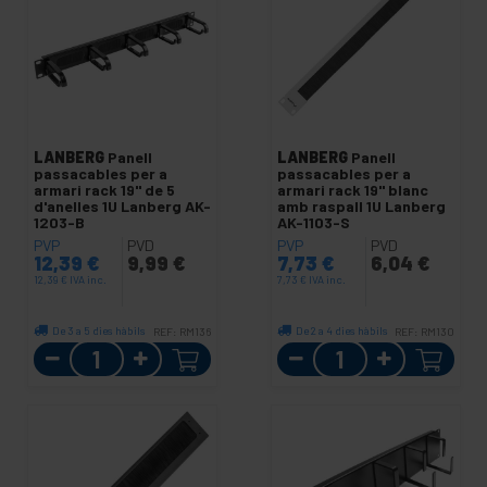
LANBERG
Panell
LANBERG
Panell
passacables per a
passacables per a
armari rack 19" de 5
armari rack 19" blanc
d'anelles 1U Lanberg AK-
amb raspall 1U Lanberg
1203-B
AK-1103-S
PVP
PVD
PVP
PVD
12,39
€
9,99
€
7,73
€
6,04
€
12,39
€
IVA inc.
7,73
€
IVA inc.
De 3 a 5 dies hàbils
De 2 a 4 dies hàbils
REF:
RM136
REF:
RM130
Quantitat
Quantitat