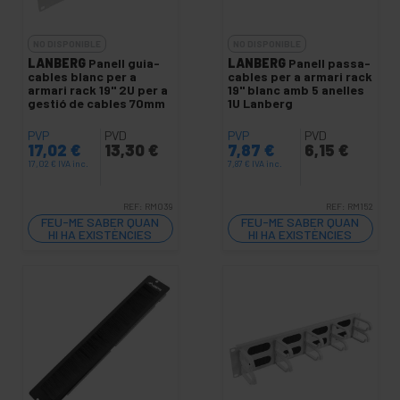
NO DISPONIBLE
NO DISPONIBLE
LANBERG
Panell guia-
LANBERG
Panell passa-
cables blanc per a
cables per a armari rack
armari rack 19" 2U per a
19" blanc amb 5 anelles
gestió de cables 70mm
1U Lanberg
PVP
PVD
PVP
PVD
17,02
€
13,30
€
7,87
€
6,15
€
17,02
€
IVA inc.
7,87
€
IVA inc.
REF:
RM039
REF:
RM152
FEU-ME SABER QUAN
FEU-ME SABER QUAN
HI HA EXISTÈNCIES
HI HA EXISTÈNCIES