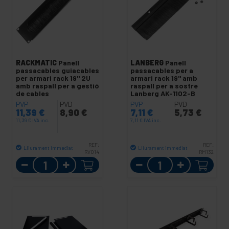
RACKMATIC
Panell
LANBERG
Panell
passacables guiacables
passacables per a
per armari rack 19" 2U
armari rack 19" amb
amb raspall per a gestió
raspall per a sostre
de cables
Lanberg AK-1102-B
PVP
PVD
PVP
PVD
11,39
€
8,90
€
7,11
€
5,73
€
11,39
€
IVA inc.
7,11
€
IVA inc.
REF:
REF:
Lliurament immediat
Lliurament immediat
RV014
RM132
Quantitat
Quantitat