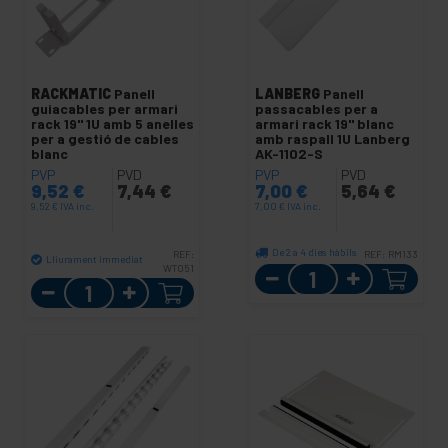
RACKMATIC
Panell
LANBERG
Panell
guiacables per armari
passacables per a
rack 19" 1U amb 5 anelles
armari rack 19" blanc
per a gestió de cables
amb raspall 1U Lanberg
blanc
AK-1102-S
PVP
PVD
PVP
PVD
9,52
€
7,44
€
7,00
€
5,64
€
9,52
€
IVA inc.
7,00
€
IVA inc.
De 2 a 4 dies hàbils
REF:
REF:
RM133
Lliurament immediat
WT051
Quantitat
Quantitat