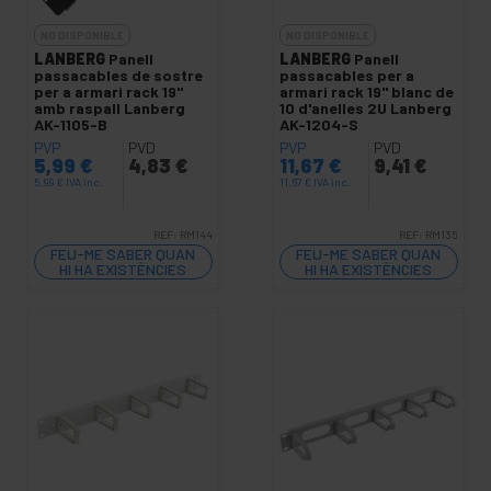
NO DISPONIBLE
NO DISPONIBLE
LANBERG
Panell
LANBERG
Panell
passacables de sostre
passacables per a
per a armari rack 19"
armari rack 19" blanc de
amb raspall Lanberg
10 d'anelles 2U Lanberg
AK-1105-B
AK-1204-S
PVP
PVD
PVP
PVD
5,99
€
4,83
€
11,67
€
9,41
€
5,99
€
IVA inc.
11,67
€
IVA inc.
REF:
RM144
REF:
RM135
FEU-ME SABER QUAN
FEU-ME SABER QUAN
HI HA EXISTÈNCIES
HI HA EXISTÈNCIES