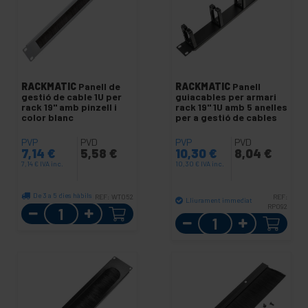
RACKMATIC
Panell de
RACKMATIC
Panell
gestió de cable 1U per
guiacables per armari
rack 19" amb pinzell i
rack 19" 1U amb 5 anelles
color blanc
per a gestió de cables
PVP
PVD
PVP
PVD
7,14
€
5,58
€
10,30
€
8,04
€
7,14
€
IVA inc.
10,30
€
IVA inc.
De 3 a 5 dies hàbils
REF:
WT052
REF:
Lliurament immediat
Quantitat
RP092
Quantitat