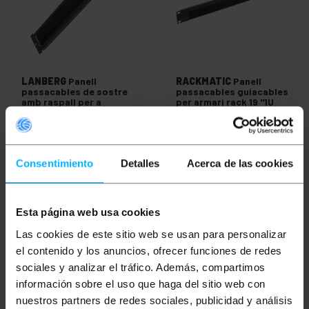
LANBERG
Panell
RACKMATIC
Panell
passacables de sostre
passacables guiacables
amb raspall per a
per armari rack 19 "1U
models FF01 amb panell
amb raspall inferior per
LCD de Lanberg AK-
gestió de cables
1106-B
PVP
PVD
PVP
PVD
5,50
€
4,44
€
7,74
€
6,05
€
5,50
€
IVA inc.
7,74
€
IVA inc.
Consentimiento
Detalles
Acerca de las cookies
De 2 a 4 dies hàbils
Lliurament immediat
REF:
FQ100
REF:
RV011
Quantitat
Quantitat
Esta página web usa cookies
Las cookies de este sitio web se usan para personalizar
el contenido y los anuncios, ofrecer funciones de redes
sociales y analizar el tráfico. Además, compartimos
información sobre el uso que haga del sitio web con
nuestros partners de redes sociales, publicidad y análisis