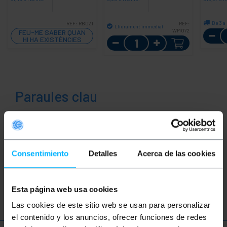
De 3 a
REF:
RB021
REF:
Lliurament immediat
WM072
FEU-ME SABER QUAN
Quantitat
HI HA EXISTÈNCIES
Paraules clau
No has trobat el que buscaves? Aquests
temes us poden ajudar
Consentimiento
Detalles
Acerca de las cookies
col·legis
escoles
empreses
font alimentació
smartphone
Esta página web usa cookies
Las cookies de este sitio web se usan para personalizar
el contenido y los anuncios, ofrecer funciones de redes