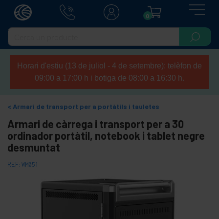
0
Horari d'estiu (13 de juliol - 4 de setembre): telèfon de
09:00 a 17:00 h i botiga de 08:00 a 16:30 h.
Armari de transport per a portàtils i tauletes
Armari de càrrega i transport per a 30
ordinador portàtil, notebook i tablet negre
desmuntat
REF:
WM051