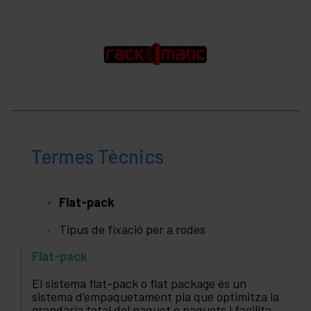
Termes Tècnics
Flat-pack
Tipus de fixació per a rodes
Flat-pack
El sistema flat-pack o flat package és un
sistema d'empaquetament pla que optimitza la
grandària total del paquet o paquets i facilita