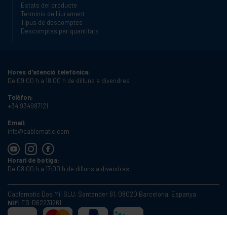
Estats del producte
Terminis de lliurament
Tipus de descomptes
Descomptes per quantitats
Hores d'atenció telefònica:
De 09:00 h a 18:00 h de dilluns a divendres
Telèfon:
+34 934987121
Email:
info@cablematic.com
Horari de botiga:
De 08:00 h a 17:00 h de dilluns a divendres
Cablematic Dos Mil SLU, Santander 61, 08020 Barcelona, Espanya
NIF:
ES-B62231261