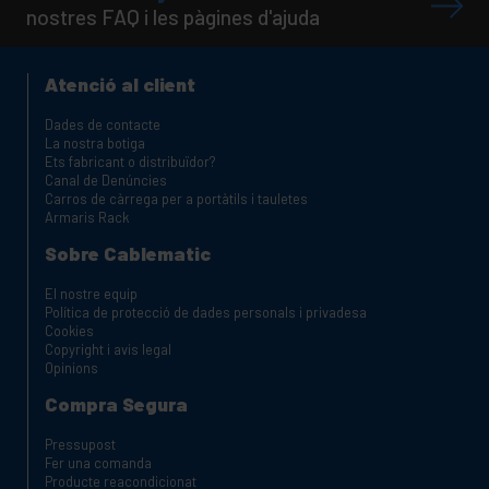
nostres FAQ i les pàgines d'ajuda
Atenció al client
Dades de contacte
La nostra botiga
Ets fabricant o distribuïdor?
Canal de Denúncies
Carros de càrrega per a portàtils i tauletes
Armaris Rack
Sobre Cablematic
El nostre equip
Política de protecció de dades personals i privadesa
Cookies
Copyright i avis legal
Opinions
Compra Segura
Pressupost
Fer una comanda
Producte reacondicionat