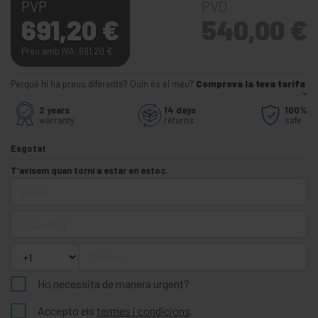
PVP
PVD
691,20
€
540,00
€
Preu amb IVA: 691,20
€
Perquè hi ha preus diferents? Quin és el meu?
Comprova la teva tarifa
2 years
14 days
100%
warranty
returns
safe
Esgotat
T'avisem quan torni a estar en estoc.
Email
Quantitat
Telèfon
Ho necessita de manera urgent?
Accepto els
termes i condicions
.