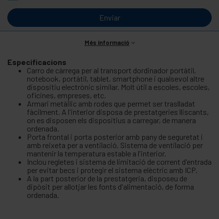
Enviar
Més informació
Especificacions
Carro de càrrega per al transport dordinador portàtil,
notebook, portàtil, tablet, smartphone i qualsevol altre
dispositiu electrònic similar. Molt útil a escoles, escoles,
oficines, empreses, etc.
Armari metàl·lic amb rodes que permet ser traslladat
fàcilment. A l'interior disposa de prestatgeries lliscants,
on es disposen els dispositius a carregar, de manera
ordenada.
Porta frontal i porta posterior amb pany de seguretat i
amb reixeta per a ventilació. Sistema de ventilació per
mantenir la temperatura estable a l'interior.
Inclou regletes i sistema de limitació de corrent d'entrada
per evitar becs i protegir el sistema elèctric amb ICP.
A la part posterior de la prestatgeria, disposeu de
dipòsit per allotjar les fonts d'alimentació, de forma
ordenada.