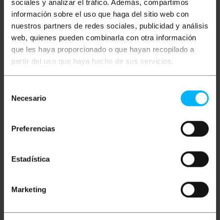
sociales y analizar el tráfico. Además, compartimos
Més informació
información sobre el uso que haga del sitio web con
nuestros partners de redes sociales, publicidad y análisis
web, quienes pueden combinarla con otra información
que les haya proporcionado o que hayan recopilado a
Descripció
partir del uso que haya hecho de sus servicios.
Armari de càrrega i transport dordinador portàtil,
Selección
notebook, portàtil, tablet, smartphone i qualsevol
Necesario
de
altre dispositiu electrònic similar. Molt útil a escoles,
escoles, oficines, empreses, etc. Armari metàl·lic
consentimiento
amb rodes que permet ser traslladat fàcilment. A
l'interior disposa de prestatgeries lliscants, on es
Preferencias
disposen els dispositius a carregar, de manera
ordenada. Porta frontal i porta posterior per a fàcil
accés. Sistema de ventilació per mantenir la
temperatura estable a l'interior.
Estadística
Especificacions
Carro de càrrega per al transport dordinador
Marketing
portàtil, notebook, portàtil, tablet,
smartphone i qualsevol altre dispositiu
electrònic similar. Molt útil a escoles, escoles,
oficines, empreses, etc.