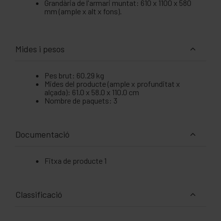
Grandària de l'armari muntat: 610 x 1100 x 580
mm (ample x alt x fons).
Mides i pesos
Pes brut: 60.29 kg
Mides del producte (ample x profunditat x
alçada): 61.0 x 58.0 x 110.0 cm
Nombre de paquets: 3
Documentació
Fitxa de producte 1
Classificació