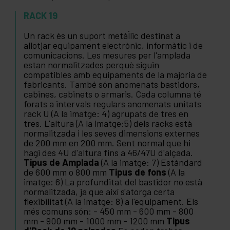
Tipus de fixació per a rodes
RACK 19
Un rack és un suport metàl·lic destinat a
allotjar equipament electrònic, informàtic i de
comunicacions. Les mesures per l'amplada
estan normalitzades perquè siguin
compatibles amb equipaments de la majoria de
fabricants. També són anomenats bastidors,
cabines, cabinets o armaris. Cada columna té
forats a intervals regulars anomenats unitats
rack U (A la imatge: 4) agrupats de tres en
tres. L'altura (A la imatge:5) dels racks està
normalitzada i les seves dimensions externes
de 200 mm en 200 mm. Sent normal que hi
hagi des 4U d'altura fins a 46/47U d'alçada.
Tipus de Amplada
(A la imatge: 7) Estàndard
de 600 mm o 800 mm
Tipus de fons
(A la
imatge: 6) La profunditat del bastidor no està
normalitzada, ja que així s'atorga certa
flexibilitat (A la imatge: 8) a l'equipament. Els
més comuns són: - 450 mm - 600 mm - 800