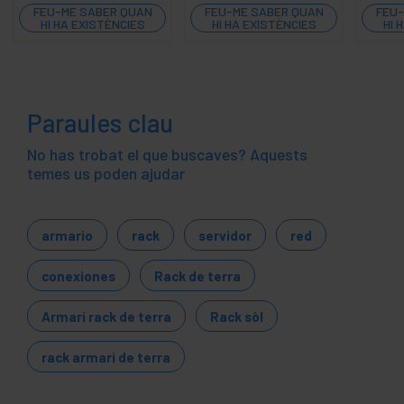
FEU-ME SABER QUAN
FEU-ME SABER QUAN
FEU-
HI HA EXISTÈNCIES
HI HA EXISTÈNCIES
HI 
Paraules clau
No has trobat el que buscaves? Aquests
temes us poden ajudar
armario
rack
servidor
red
conexiones
Rack de terra
Armari rack de terra
Rack sòl
rack armari de terra