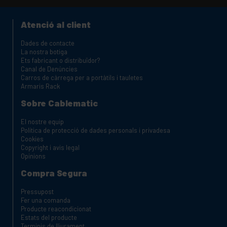
nostres FAQ i les pàgines d'ajuda
Atenció al client
Dades de contacte
La nostra botiga
Ets fabricant o distribuïdor?
Canal de Denúncies
Carros de càrrega per a portàtils i tauletes
Armaris Rack
Sobre Cablematic
El nostre equip
Política de protecció de dades personals i privadesa
Cookies
Copyright i avis legal
Opinions
Compra Segura
Pressupost
Fer una comanda
Producte reacondicionat
Estats del producte