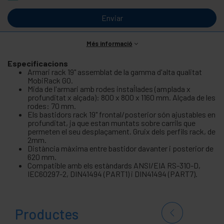
Enviar
Més informació
Especificacions
Armari rack 19" assemblat de la gamma d'alta qualitat
MobiRack GO.
Mida de l'armari amb rodes instal·lades (amplada x
profunditat x alçada): 800 x 800 x 1160 mm. Alçada de les
rodes: 70 mm.
Els bastidors rack 19" frontal/posterior són ajustables en
profunditat, ja que estan muntats sobre carrils que
permeten el seu desplaçament. Gruix dels perfils rack, de
2mm.
Distància màxima entre bastidor davanter i posterior de
620 mm.
Compatible amb els estàndards ANSI/EIA RS-310-D,
IEC60297-2, DIN41494 (PART1) i DIN41494 (PART7).
Productes