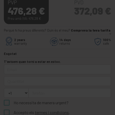
PVP
PVD
476,28
€
372,09
€
Preu amb IVA: 476,28
€
Perquè hi ha preus diferents? Quin és el meu?
Comprova la teva tarifa
2 years
14 days
100%
warranty
returns
safe
Esgotat
T'avisem quan torni a estar en estoc.
Email
Quantitat
Telèfon
Ho necessita de manera urgent?
Accepto els
termes i condicions
.