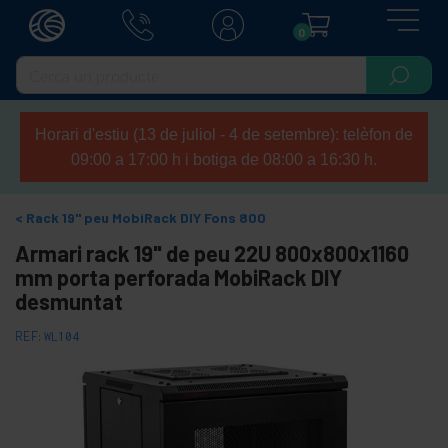
0
Horari d'estiu (13 de juliol - 4 de setembre): telèfon de
09:00 a 17:00 h i botiga de 08:00 a 16:30 h.
Rack 19" peu MobiRack DIY Fons 800
Armari rack 19" de peu 22U 800x800x1160
mm porta perforada MobiRack DIY
desmuntat
REF:
WL104