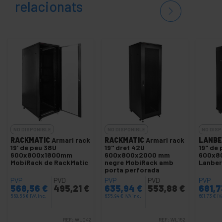
relacionats
NO DISPONIBLE
NO DISPONIBLE
NO DISP
RACKMATIC
Armari rack
RACKMATIC
Armari rack
LANBE
19' de peu 38U
19" dret 42U
19" de
600x800x1800mm
600x800x2000 mm
600x8
MobiRack de RackMatic
negre MobiRack amb
Lanbe
porta perforada
PVP
PVD
PVP
PVD
PVP
568,56
€
495,21
€
635,94
€
553,88
€
681,
568,56
€
IVA inc.
635,94
€
IVA inc.
681,73
€
IV
REF:
WL042
REF:
WL152