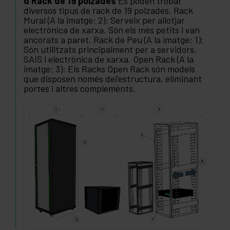
mm - 900 mm - 1000 mm - 1200 mm
Tipus
d'Rack de 19 polzades
Es poden trobar
diversos tipus de rack de 19 polzades. Rack
Mural (A la imatge: 2): Serveix per allotjar
electrònica de xarxa. Són els més petits i van
ancorats a paret. Rack de Peu (A la imatge: 1):
Són utilitzats principalment per a servidors,
SAIS i electrònica de xarxa. Open Rack (A la
imatge: 3): Els Racks Open Rack són models
que disposen només del'estructura, eliminant
portes i altres complements.