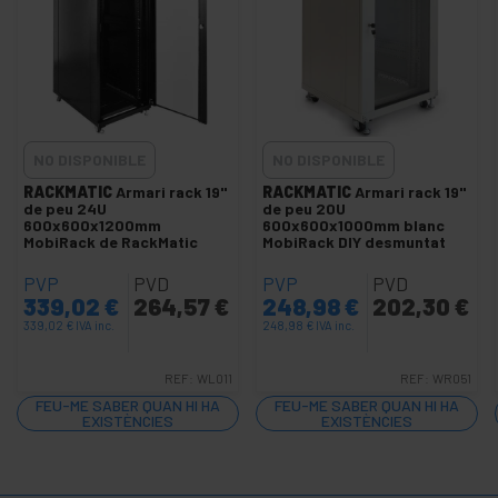
+
Eines i
ferreteria
Seguretat,
+
alarmes i
control
+
Electrònica
NO DISPONIBLE
NO DISPONIBLE
i gadgets
RACKMATIC
Armari rack 19"
RACKMATIC
Armari rack 19"
de peu 24U
de peu 20U
+
Llar i
600x600x1200mm
600x600x1000mm blanc
empresa
MobiRack de RackMatic
MobiRack DIY desmuntat
Temps
+
PVP
PVD
PVP
PVD
de
339,02
€
264,57
€
248,98
€
202,30
€
lleure
339,02
€
IVA inc.
248,98
€
IVA inc.
+
Àrea
Mèdica
REF:
WL011
REF:
WR051
FEU-ME SABER QUAN HI HA
FEU-ME SABER QUAN HI HA
EXISTÈNCIES
EXISTÈNCIES