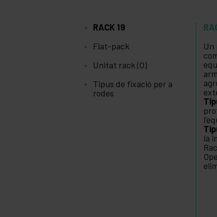
RACK 19
RA
Flat-pack
Un 
com
equ
Unitat rack (O)
arm
agr
Tipus de fixació per a
ext
rodes
Ti
pro
l'e
Tip
la 
Rac
Ope
eli