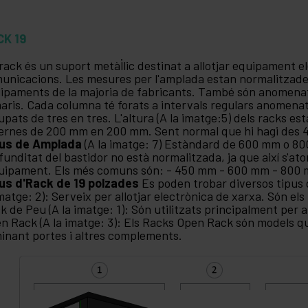
CK 19
rack és un suport metàl·lic destinat a allotjar equipament el
unicacions. Les mesures per l'amplada estan normalitzad
ipaments de la majoria de fabricants. També són anomenats
aris. Cada columna té forats a intervals regulars anomenats
upats de tres en tres. L'altura (A la imatge:5) dels racks es
ernes de 200 mm en 200 mm. Sent normal que hi hagi des 4U
pus de Amplada
(A la imatge: 7) Estàndard de 600 mm o 
funditat del bastidor no està normalitzada, ja que així s'atorg
quipament. Els més comuns són: - 450 mm - 600 mm - 80
us d'Rack de 19 polzades
Es poden trobar diversos tipus 
imatge: 2): Serveix per allotjar electrònica de xarxa. Són els
k de Peu (A la imatge: 1): Són utilitzats principalment per a
n Rack (A la imatge: 3): Els Racks Open Rack són models q
minant portes i altres complements.