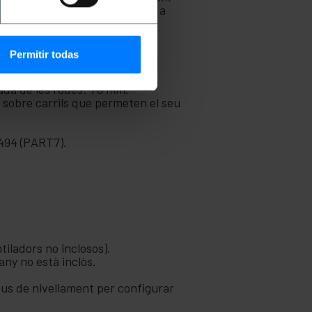
El seu disseny està pensat per a
int una arquitectura de xarxa
Permitir todas
çada de les rodes: 70 mm.
s sobre carrils que permeten el seu
494 (PART7).
tiladors no inclosos).
any no està inclòs.
peus de nivellament per configurar