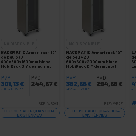
NO DISPONIBLE
NO DISPONIBLE
RACKMATIC
Armari rack 19"
RACKMATIC
Armari rack 19"
L
de peu 33U
de peu 42U
de
600x600x1600mm blanc
600x600x2000mm blanc
6
MobiRack DIY desmuntat
MobiRack DIY desmuntat
L
PVP
PVD
PVP
PVD
P
301,13
€
244,67
€
362,66
€
294,66
€
4
301,13
€
IVA inc.
362,66
€
IVA inc.
47
REF:
WR061
REF:
WR071
FEU-ME SABER QUAN HI HA
FEU-ME SABER QUAN HI HA
EXISTÈNCIES
EXISTÈNCIES