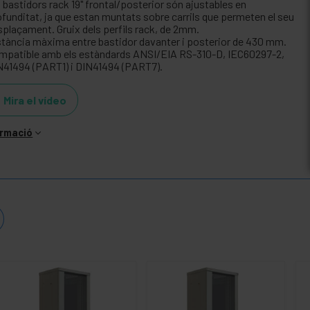
 bastidors rack 19" frontal/posterior són ajustables en
ofunditat, ja que estan muntats sobre carrils que permeten el seu
splaçament. Gruix dels perfils rack, de 2mm.
stància màxima entre bastidor davanter i posterior de 430 mm.
mpatible amb els estàndards ANSI/EIA RS-310-D, IEC60297-2,
N41494 (PART1) i DIN41494 (PART7).
Mira el vídeo
ormació