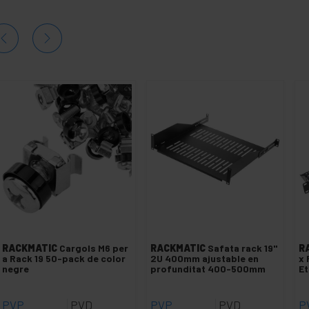
RACKMATIC
Cargols M6 per
RACKMATIC
Safata rack 19"
R
a Rack 19 50-pack de color
2U 400mm ajustable en
x 
negre
profunditat 400-500mm
Et
PVP
PVD
PVP
PVD
P