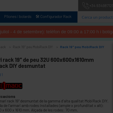
+34 93498712
Pilones i bolards
🛠️ Configurador Rack
 juliol - 4 de setembre): telèfon de 09:00 a 17:00 h i boti
Rack
Rack 19" peu MobiRack DIY
Rack 19" peu MobiRack DIY
i rack 19" de peu 32U 600x600x1610mm
ack DIY desmuntat
31
icacions
mari rack 19" desmuntat de la gamma d'alta qualitat MobiRack DIY.
a de l'armari amb rodes instal·lades (ample x profunditat x alt):
0 x 600 x 1610 mm. Alçada de les rodes: 70 mm.