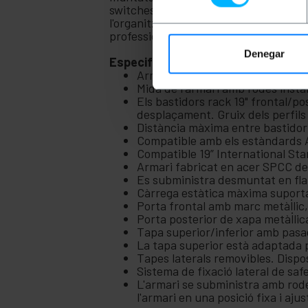
switches, routers, regletes o qualsevo
l'organització de sistemes i accessoris
professional, ordenada i fàcil de gest
Denegar
Especificacions
Armari rack 19" desmuntat de la
Mida de l'armari amb rodes insta
Els bastidors rack 19" frontal/p
desplaçament. Gruix dels perfil
Distància màxima entre bastidor
Compatible amb els estàndards 
Compatible 19” International St
Armari fabricat en acer SPCC de
Es subministra desmuntat en fla
Càrrega estàtica màxima suport
Porta frontal amb marc metàl·lic,
Porta posterior de xapa metàl·lic
Tapa superior/inferior amb pasa
La tapa superior està adaptada pe
Tapes laterals removibles. Dispos
Sistema de fixació lateral de saf
L'armari se subministra amb rode
l'armari en una posició fixa i aju