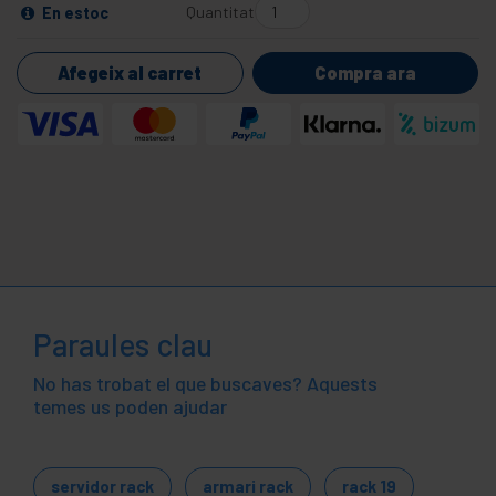
Quantitat
En estoc
Afegeix al carret
Compra ara
Paraules clau
No has trobat el que buscaves? Aquests
temes us poden ajudar
servidor rack
armari rack
rack 19