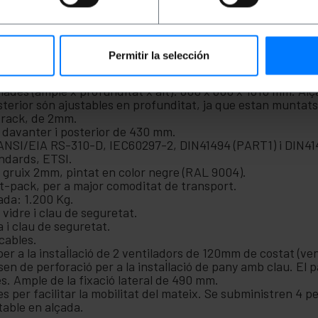
l altre sistema de comunicació en un nucli operatiu segur. 
 rack, optimitzant l'espai i organitzant el cablejat, garant
ionar en qualsevol instal·lació de telecomunicacions.
Permitir la selección
 gamma d'alta qualitat MobiRack DIY.
l·lades (ample x profunditat x alt): 600 x 600 x 1610 mm. Al
osterior són ajustables en profunditat, ja que estan muntat
s rack, de 2mm.
 davanter i posterior de 430 mm.
ANSI/EIA RS-310-D, IEC60297-2, DIN41494 (PART1) i DIN41
andards, ETSI.
 gruix 2mm, pintat en color negre (RAL 9004).
t-pack, per a major comoditat de transport.
ada: 1.200 Kg.
 vidre i clau de seguretat.
a i clau de seguretat.
cables.
r a la instal·lació de 2 ventiladors de 120mm de costat (ven
en de perforació per a la instal·lació de pany amb clau. El p
es. Ample de la fixació lateral de 490 mm.
s per facilitar la mobilitat del mateix. Se subministren 4 
stable en alçada.