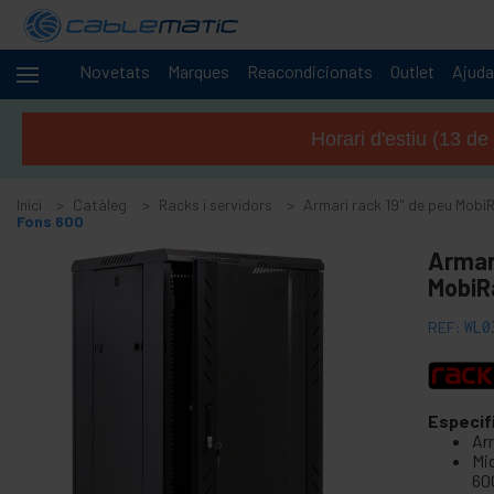
Novetats
Marques
Reacondicionats
Outlet
Ajuda
Cables
+
i
Horari d'estiu (13 de
xarxes
-
Racks i
servidors
Inici
Catàleg
Racks i servidors
Armari rack 19" de peu Mobi
Fons 600
+
Accessoris per a armari rack 19"
Armar
+
Armari rack 10" RackMatic
MobiR
-
Armari rack 19" de peu MobiRack
REF:
WL0
Rack 19" peu MobiRack Consola
-
Rack 19" peu MobiRack DIY
Especif
Rack 19" peu MobiRack DIY Fons 1000
Ar
Rack 19" peu MobiRack DIY Fons 1200
Mid
60
Rack 19" peu MobiRack DIY Fons 600