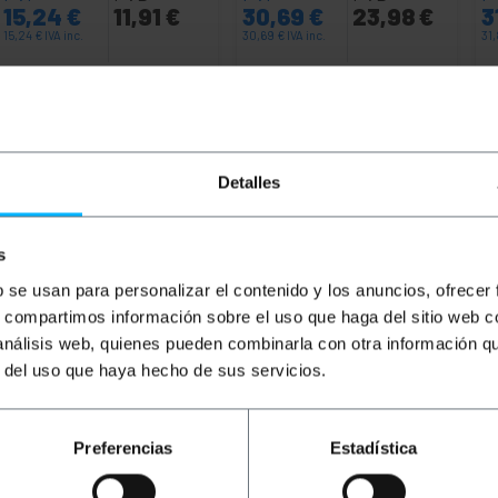
15,24
€
11,91
€
30,69
€
23,98
€
3
15,24
€
IVA inc.
30,69
€
IVA inc.
31
Lliurament immediat
Lliurament immediat
REF:
RM063
REF:
WK082
Quantitat
Quantitat
Detalles
s
b se usan para personalizar el contenido y los anuncios, ofrecer
s, compartimos información sobre el uso que haga del sitio web 
 análisis web, quienes pueden combinarla con otra información q
r del uso que haya hecho de sus servicios.
tic MobiRack d'alçada 32U i mida externa en mm de 600 (amp
eus de nivellament). Fabricats en acer d'alta qualitat SPCC
Preferencias
Estadística
stren desmuntats. Prestacions professionals i aptes per a
ser connectats lateralment. Optimitza la infraestructura IT