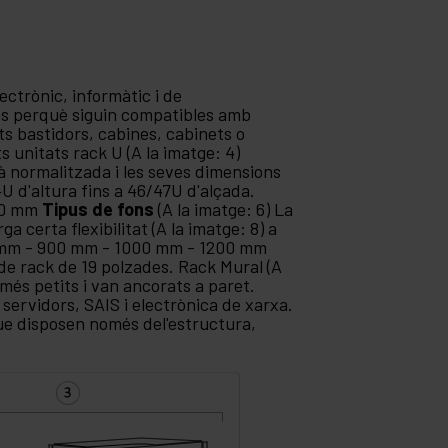
ectrònic, informàtic i de
es perquè siguin compatibles amb
 bastidors, cabines, cabinets o
 unitats rack U (A la imatge: 4)
tà normalitzada i les seves dimensions
 d'altura fins a 46/47U d'alçada.
800 mm
Tipus de fons
(A la imatge: 6) La
a certa flexibilitat (A la imatge: 8) a
0 mm - 900 mm - 1000 mm - 1200 mm
de rack de 19 polzades. Rack Mural (A
 més petits i van ancorats a paret.
 servidors, SAIS i electrònica de xarxa.
ue disposen només del'estructura,