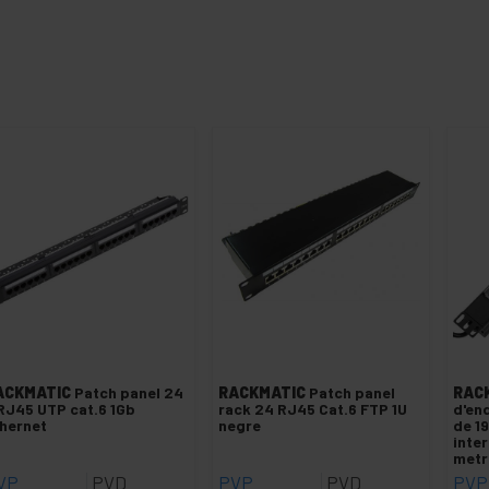
ACKMATIC
Patch panel 24
RACKMATIC
Patch panel
RAC
RJ45 UTP cat.6 1Gb
rack 24 RJ45 Cat.6 FTP 1U
d'end
hernet
negre
de 1
inter
metr
VP
PVD
PVP
PVD
PVP