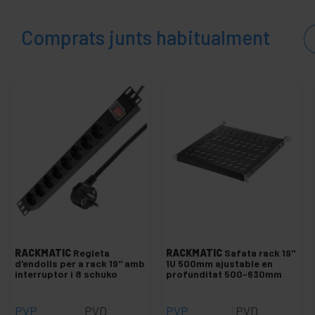
Comprats junts habitualment
RACKMATIC
Regleta
RACKMATIC
Safata rack 19"
d'endolls per a rack 19" amb
1U 500mm ajustable en
interruptor i 8 schuko
profunditat 500-630mm
PVP
PVD
PVP
PVD