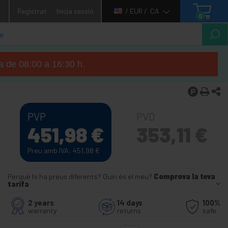
1
Registrat
Inicia sessió
/ EUR /
CA
0
ga de 08:00 a 16:30 h.
PVP
PVD
451,98
€
353,11
€
Preu amb IVA: 451,98
€
Perquè hi ha preus diferents? Quin és el meu?
Comprova la teva
tarifa
2 years
14 days
100%
warranty
returns
safe