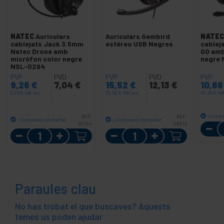
NATEC
Auriculars
Auriculars Gembird
NATEC
cablejats Jack 3.5mm
estèreo USB Negres
cablej
Natec Drone amb
GO amb
micròfon color negre
negre 
NSL-0294
PVP
PVD
PVP
PVD
PVP
9,26
€
7,04
€
15,52
€
12,13
€
10,6
9,26
€
IVA inc.
15,52
€
IVA inc.
10,66
€
IVA
Lliura
REF:
REF:
Lliurament immediat
Lliurament immediat
NT134
GB216
Quantitat
Quantitat
Paraules clau
No has trobat el que buscaves? Aquests
temes us poden ajudar