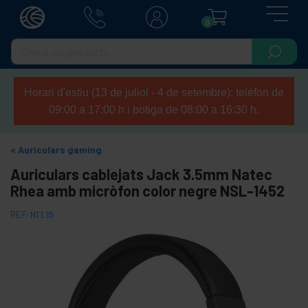
0
Horari d'estiu (13 de juliol - 4 de setembre): telèfon de
09:00 a 17:00 h i botiga de 08:00 a 16:30 h.
Auriculars gaming
Auriculars cablejats Jack 3.5mm Natec
Rhea amb micròfon color negre NSL-1452
REF:
NT135