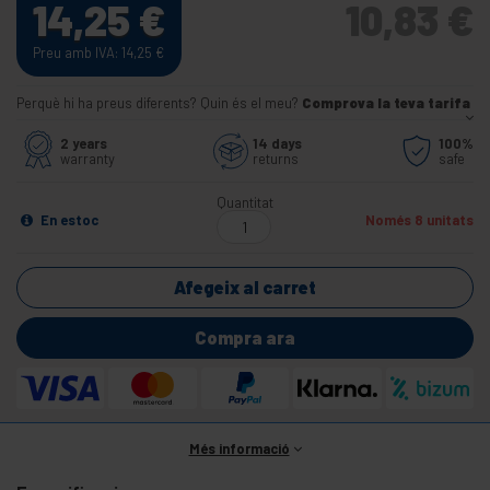
14,25
€
10,83
€
Preu amb IVA: 14,25
€
Perquè hi ha preus diferents? Quin és el meu?
Comprova la teva tarifa
2 years
14 days
100%
warranty
returns
safe
Quantitat
En estoc
Només 8 unitats
Afegeix al carret
Compra ara
Més informació