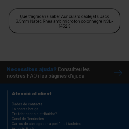
Què t'agradaria saber Auriculars cablejats Jack
3.5mm Natec Rhea amb micròfon color negre NSL-
1452 ?
Necessites ajuda?
Consulteu les
nostres FAQ i les pàgines d'ajuda
Atenció al client
Dades de contacte
La nostra botiga
Ets fabricant o distribuïdor?
Canal de Denúncies
Carros de càrrega per a portàtils i tauletes
Armaris Rack