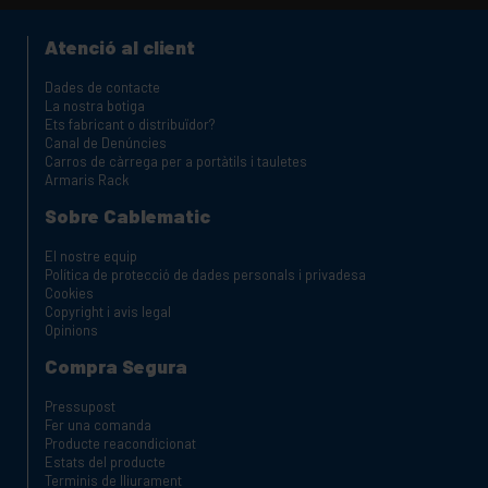
Atenció al client
Dades de contacte
La nostra botiga
Ets fabricant o distribuïdor?
Canal de Denúncies
Carros de càrrega per a portàtils i tauletes
Armaris Rack
Sobre Cablematic
El nostre equip
Política de protecció de dades personals i privadesa
Cookies
Copyright i avis legal
Opinions
Compra Segura
Pressupost
Fer una comanda
Producte reacondicionat
Estats del producte
Terminis de lliurament