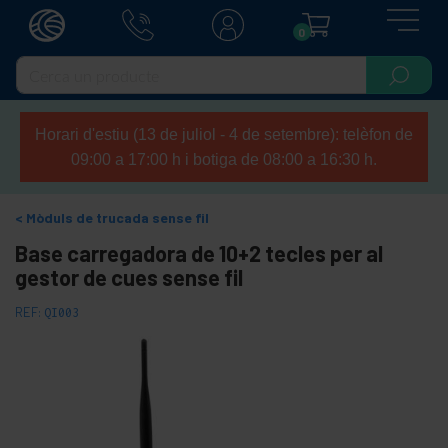
0
Horari d'estiu (13 de juliol - 4 de setembre): telèfon de
09:00 a 17:00 h i botiga de 08:00 a 16:30 h.
Mòduls de trucada sense fil
Base carregadora de 10+2 tecles per al
gestor de cues sense fil
REF:
QI003