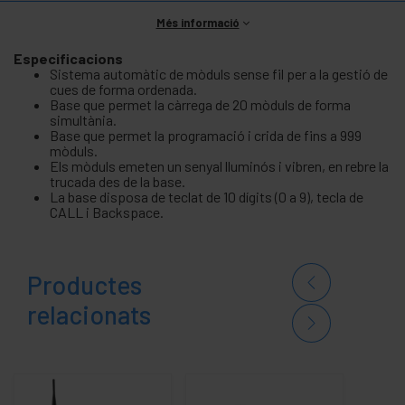
Més informació
Especificacions
Sistema automàtic de mòduls sense fil per a la gestió de
cues de forma ordenada.
Base que permet la càrrega de 20 mòduls de forma
simultània.
Base que permet la programació i crida de fins a 999
mòduls.
Els mòduls emeten un senyal lluminós i vibren, en rebre la
trucada des de la base.
La base disposa de teclat de 10 dígits (0 a 9), tecla de
CALL i Backspace.
Productes
relacionats