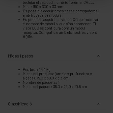
teclejar el seu codi numèric i prémer CALL.
Mida: 150 x 300 x 33 mm.
És possible adquirir més bases carregadores i
amb trucada de mòduls.
És possible adquirir un visor LCD per mostrar
el nombre de mòdul al que s'ha anomenat. El
visor LCD es configura com un mòdul
receptor. Compatible amb els nostres visors
#QI1x.
Mides i pesos
Pes brut: 1.54 kg
Mides del producte (ample x profunditat x
alçada): 15.0 x 30.0 x 3.3 cm
Nombre de paquets: 1
Mides del paquet: 35.0 x 24.0 x 10.5 cm
Classificació