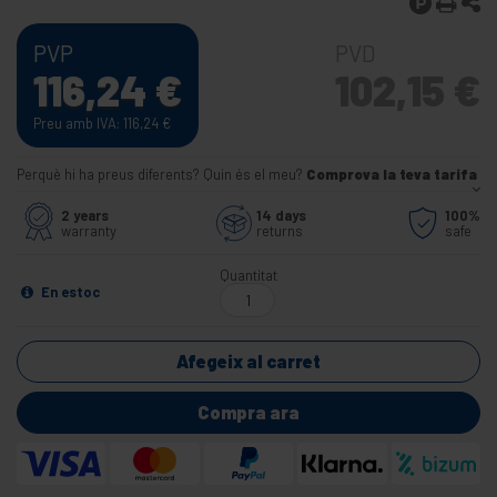
PVP
PVD
116,24
€
102,15
€
Preu amb IVA: 116,24
€
Perquè hi ha preus diferents? Quin és el meu?
Comprova la teva tarifa
2 years
14 days
100%
warranty
returns
safe
Quantitat
En estoc
Afegeix al carret
Compra ara