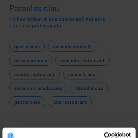
Paraules clau
No has trobat el que buscaves? Aquests
temes us poden ajudar
gestió cues
avisador sense fil
cercapersones
avisador restaurant
espera restaurant
sense fil cua
sistema trucada cues
vibrador cua
gestor cues
cua restaurant