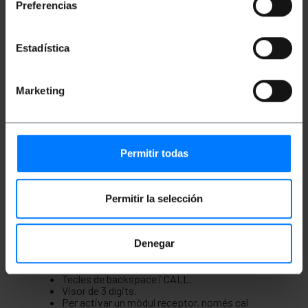
Preferencias
Els mòduls emeten un senyal lluminós i vibren,
en rebre la trucada des de la base.
La base disposa de teclat de 10 dígits (0 a 9),
tecla de CALL i Backspace.
Estadística
Freqüència d'operativa: 433.92 MHz.
Ideal per gestionar cues de forma ordenada,
evitant conflictes entre clients.
Marketing
Aplicacions diverses en hospitals,
restaurants, hostaleria, centres de
reparacions, etc.
aquest kit
inclou
Base carregadora de 10 dígits, visor de 3 dígits
Permitir todas
i 20 sòcols per a càrrega de receptors.
Font d'alimentació per a la base carregadora
(Entrada: 100-240 VAC. Sortida: 5V a 6A).
Antena per a la base carregadora.
Permitir la selección
Base carregadora de 10 + 2 dígits i 20 sòcols
20 sòcols per a la càrrega dels mòduls
Denegar
receptors.
Teclat nombre de 10 dígits (0 a 9) per a
latrucada i programació dels mòduls remots.
Tecles de backspace i CALL.
Visor de 3 dígits.
Per activar un mòdul receptor, només cal