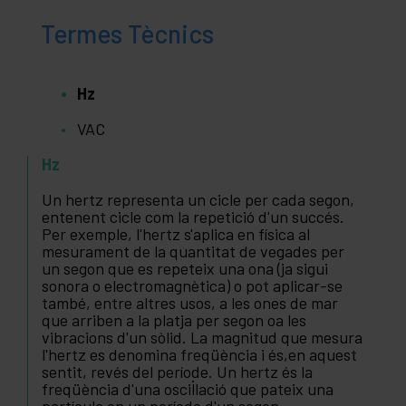
Termes Tècnics
Hz
VAC
Hz
Un hertz representa un cicle per cada segon,
entenent cicle com la repetició d'un succés.
Per exemple, l'hertz s'aplica en física al
mesurament de la quantitat de vegades per
un segon que es repeteix una ona (ja sigui
sonora o electromagnètica) o pot aplicar-se
també, entre altres usos, a les ones de mar
que arriben a la platja per segon oa les
vibracions d'un sòlid. La magnitud que mesura
l'hertz es denomina freqüència i és,en aquest
sentit, revés del període. Un hertz és la
freqüència d'una oscil·lació que pateix una