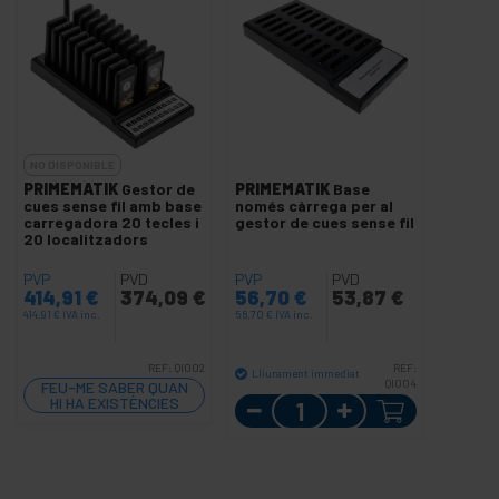
NO DISPONIBLE
PRIMEMATIK
Gestor de
PRIMEMATIK
Base
cues sense fil amb base
només càrrega per al
carregadora 20 tecles i
gestor de cues sense fil
20 localitzadors
PVP
PVD
PVP
PVD
414,91
€
374,09
€
56,70
€
53,87
€
414,91
€
IVA inc.
56,70
€
IVA inc.
REF:
QI002
REF:
Lliurament immediat
QI004
FEU-ME SABER QUAN
Quantitat
HI HA EXISTÈNCIES