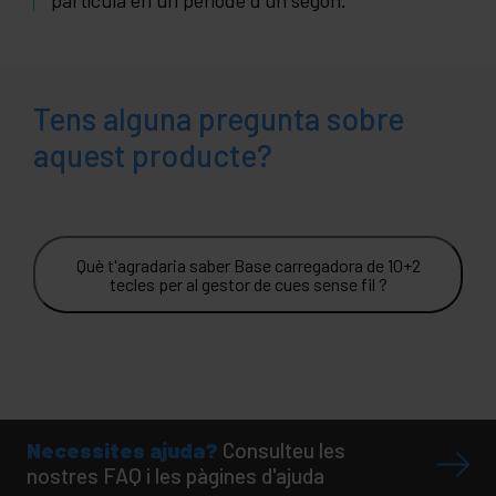
partícula en un període d'un segon.
Tens alguna pregunta sobre
aquest producte?
Què t'agradaria saber Base carregadora de 10+2
tecles per al gestor de cues sense fil ?
Necessites ajuda?
Consulteu les
nostres FAQ i les pàgines d'ajuda