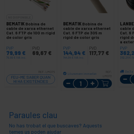
NO DISPONIBLE
BEMATIK
Bobina de
BEMATIK
Bobina de
LANBE
cable de xarxa ethernet
cable de xarxa ethernet
cable 
Cat. 6 FTP de 100 m rígid
Cat. 6 FTP de 305 m
Cat. 6
de color gris
rígid de color gris
rígid d
a exter
LCF6-
PVP
PVD
PVP
PVD
PVP
79,99
€
69,67
€
144,94
€
117,77
€
362,
79,99
€
IVA inc.
144,94
€
IVA inc.
362,26
€
I
De 3 a
REF:
LM075
REF:
Lliurament immediat
LM072
FEU-ME SABER QUAN
Quantitat
HI HA EXISTÈNCIES
Paraules clau
No has trobat el que buscaves? Aquests
temes us poden ajudar