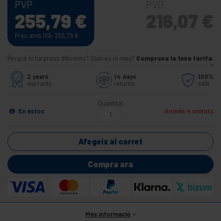
PVP
PVD
255,79
€
216,07
€
Preu amb IVA: 255,79
€
Perquè hi ha preus diferents? Quin és el meu?
Comprova la teva tarifa
2 years
14 days
100%
warranty
returns
safe
Quantitat
En estoc
Només 4 unitats
Afegeix al carret
Compra ara
Més informació