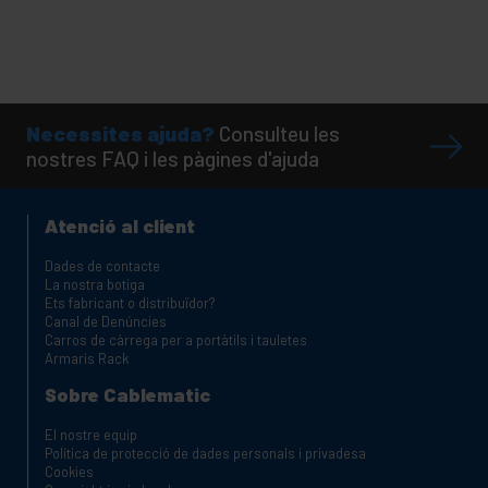
Necessites ajuda?
Consulteu les
nostres FAQ i les pàgines d'ajuda
Atenció al client
Dades de contacte
La nostra botiga
Ets fabricant o distribuïdor?
Canal de Denúncies
Carros de càrrega per a portàtils i tauletes
Armaris Rack
Sobre Cablematic
El nostre equip
Política de protecció de dades personals i privadesa
Cookies