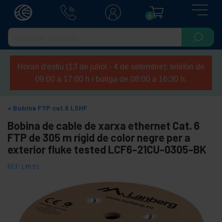
0
Horari d'estiu (13 de juliol - 4 de setembre): telèfon de
09:00 a 17:00 h i botiga de 08:00 a 16:30 h.
Bobina FTP cat.6 LSHF
Bobina de cable de xarxa ethernet Cat. 6
FTP de 305 m rígid de color negre per a
exterior fluke tested LCF6-21CU-0305-BK
REF:
LM193