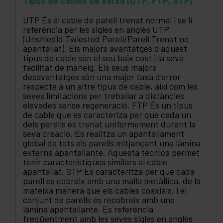
Tipus de cables de xarxa (UTP, FTP, STP)
UTP És el cable de parell trenat normal i se li
referència per les sigles en anglès UTP
(Unshiedld Twiested Parell/Parell Trenat no
apantallat). Els majors avantatges d'aquest
tipus de cable són el seu baix cost i la seva
facilitat de maneig. Els seus majors
desavantatges són una major taxa d'error
respecte a un altre tipus de cable, així com les
seves limitacions per treballar a distàncies
elevades sense regeneració. FTP És un tipus
de cable que es caracteriza per que cada un
dels parells és trenat uniformement durant la
seva creació. Es realitza un apantallament
global de tots els parells mitjançant una làmina
externa apantallante. Aquesta tècnica permet
tenir característiques similars al cable
apantallat. STP Es caracteritza per que cada
parell es cobreix amb una malla metàl·lica, de la
mateixa manera que els cables coaxials, i el
conjunt de parells es recobreix amb una
làmina apantallante. Es referència
freqüentment amb les seves sigles en anglès