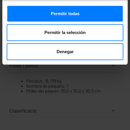
usades amb aquestes bobines com ara
ordinadors, consoles, servidors, impressores,
switches, punts d'accés, mòdems, routers,
Permitir todas
càmeres i més.
Compleix amb la normativa ANSI/TIA-568-C;
ISO/IEC 11801 2nd Ed.; EN 50173; EN 50288-10-
Permitir la selección
1.
Testejat amb certificació Fluke per a
instal·ladors i instal·lacions que ho requereixin.
Denegar
Mides i pesos
Pes brut: 15.713 kg
Nombre de paquets: 1
Mides del paquet: 35.0 x 35.0 x 30.5 cm
Classificació