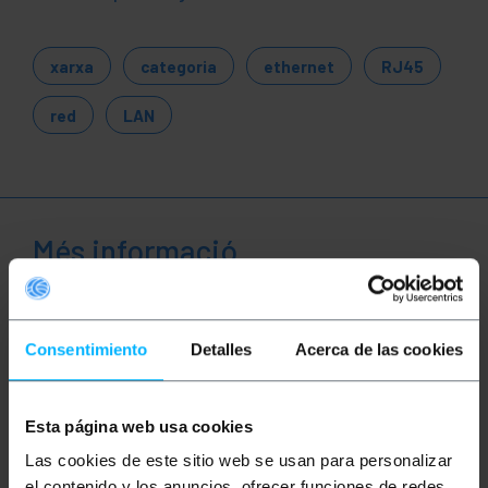
xarxa
categoria
ethernet
RJ45
red
LAN
Més informació
Descripció
Consentimiento
Detalles
Acerca de las cookies
Bobina de cable de xarxa rigid de categoria 6 FTP de
305 m per exterior. Velocitat de transmissió de
Esta página web usa cookies
dades de fins a 1Gbps (1000Mbps) amb una amplada
de banda de fins a 250 Mhz. Bobina de cable de 4
Las cookies de este sitio web se usan para personalizar
parells ethernet (8 fils trenats de 2 en 2) i sota la
el contenido y los anuncios, ofrecer funciones de redes