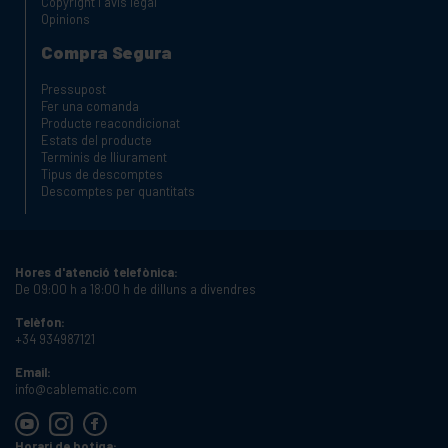
Copyright i avis legal
Opinions
Compra Segura
Pressupost
Fer una comanda
Producte reacondicionat
Estats del producte
Terminis de lliurament
Tipus de descomptes
Descomptes per quantitats
Hores d'atenció telefònica:
De 09:00 h a 18:00 h de dilluns a divendres
Telèfon:
+34 934987121
Email:
info@cablematic.com
Horari de botiga: