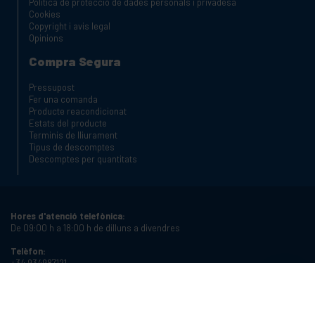
Política de protecció de dades personals i privadesa
Cookies
Copyright i avis legal
Opinions
Compra Segura
Pressupost
Fer una comanda
Producte reacondicionat
Estats del producte
Terminis de lliurament
Tipus de descomptes
Descomptes per quantitats
Hores d'atenció telefònica:
De 09:00 h a 18:00 h de dilluns a divendres
Telèfon:
+34 934987121
Email:
info@cablematic.com