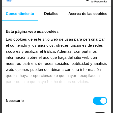
llarga vida útil de la bombeta. Ideal per utilitzar amb
les garlandes de llums.
Consentimiento
Detalles
Acerca de las cookies
especificacions
Bombeta LED tipus G45 esfèrica amb rosca
E27.
Potència: 1,5 W.
Esta página web usa cookies
Color: vermell.
Lúmens: 200.
Las cookies de este sitio web se usan para personalizar
Mida: (llarg x ample): 68 x 45 mm.
el contenido y los anuncios, ofrecer funciones de redes
Classe energètica: A +.
Vida útil estimada: 25.000 hores.
sociales y analizar el tráfico. Además, compartimos
Angle d'obertura: 300 °.
información sobre el uso que haga del sitio web con
Voltatge: 230 VAC.
nuestros partners de redes sociales, publicidad y análisis
web, quienes pueden combinarla con otra información
que les haya proporcionado o que hayan recopilado a
Mides i pesos
partir del uso que haya hecho de sus servicios.
Pes brut: 200 g
Selección
Mides del producte (ample x profunditat x
alçada): 6.8 x 4.5 x 4.5 cm
Necesario
de
Nombre de paquets: 1
consentimiento
Mides del paquet: 20.0 x 15.0 x 5.0 cm