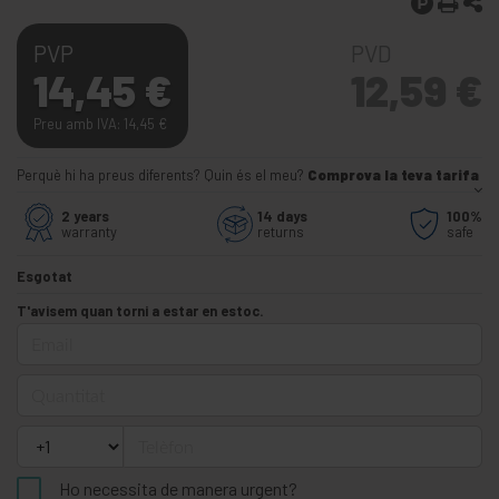
PVP
PVD
14,45
€
12,59
€
Preu amb IVA: 14,45
€
Perquè hi ha preus diferents? Quin és el meu?
Comprova la teva tarifa
2 years
14 days
100%
warranty
returns
safe
Esgotat
T'avisem quan torni a estar en estoc.
Email
Quantitat
Telèfon
Ho necessita de manera urgent?