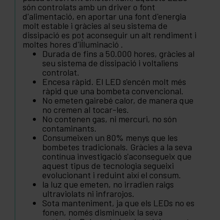
són controlats amb un driver o font
d'alimentació, en aportar una font d'energia
molt estable i gràcies al seu sistema de
dissipació es pot aconseguir un alt rendiment i
moltes hores d'il·luminació .
Durada de fins a 50.000 hores, gràcies al
seu sistema de dissipació i voltaliens
controlat.
Encesa ràpid. El LED s'encén molt més
ràpid que una bombeta convencional.
No emeten gairebé calor, de manera que
no cremen al tocar-les.
No contenen gas, ni mercuri, no són
contaminants.
Consumeixen un 80% menys que les
bombetes tradicionals. Gràcies a la seva
contínua investigació s'aconsegueix que
aquest tipus de tecnologia segueixi
evolucionant i reduint així el consum.
la luz que emeten, no irradien raigs
ultraviolats ni infrarojos.
Sota manteniment, ja que els LEDs no es
fonen, només disminueix la seva