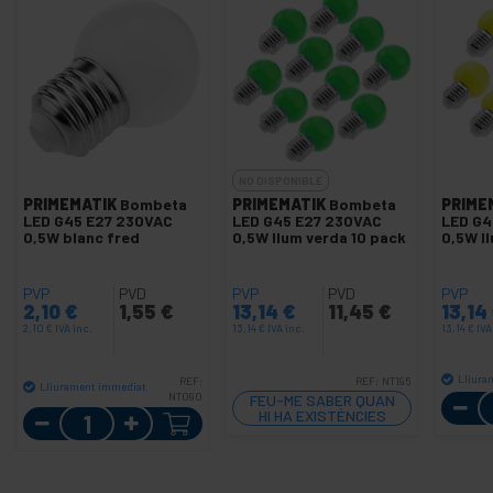
NO DISPONIBLE
PRIMEMATIK
Bombeta
PRIMEMATIK
Bombeta
PRIME
LED G45 E27 230VAC
LED G45 E27 230VAC
LED G4
0,5W blanc fred
0,5W llum verda 10 pack
0,5W l
PVP
PVD
PVP
PVD
PVP
2,10
€
1,55
€
13,14
€
11,45
€
13,14
2,10
€
IVA inc.
13,14
€
IVA inc.
13,14
€
IVA
Lliura
REF:
REF:
NT195
Lliurament immediat
NT090
FEU-ME SABER QUAN
Quantitat
HI HA EXISTÈNCIES