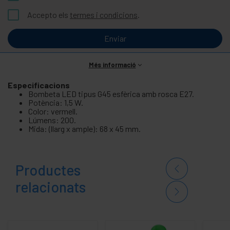
Accepto els
termes i condicions
.
Enviar
Més informació
Especificacions
Bombeta LED tipus G45 esfèrica amb rosca E27.
Potència: 1,5 W.
Color: vermell.
Lúmens: 200.
Mida: (llarg x ample): 68 x 45 mm.
Productes
relacionats