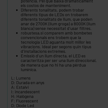
potència. Pel que baixa dramàticament
els costos de manteniment.
Diferents tonalitats, podem trobar
diferents tipus de LEDs on trobarem
diferents tonalitats de llum, que poden
anar de 2700K (llum groga) a 8000K (llum
blanca) sense necessitat d'usar filtres.
robustesa,si comparem amb bombetes
convencionals ens trobem que la
tecnologia LED aguanta molt millor les
vibracions. Ideal per segons quin tipus
d'instal·lacions extremes.
Emissió d'un llum directa, el LED es
caracteritza per ser una llum direccional,
de manera que no hi ha una pèrdua
lumínica.
L: Lumens
D: Durada en anys
A: Estalvi
I: incandescent
H: Halògena
F: Fluorescent
D: Díode Led