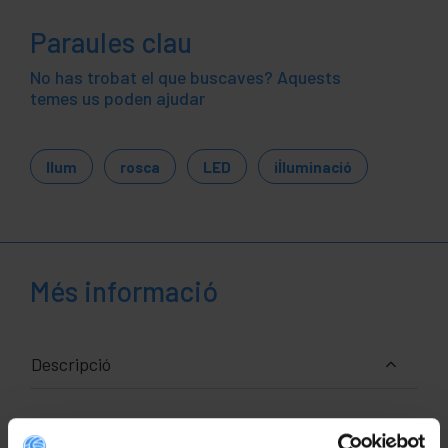
Paraules clau
No has trobat el que buscaves? Aquests
temes us poden ajudar
llum
rosca
LED
il·luminació
Més informació
Descripció
Bombeta de LED tipus G45 esfèrica i amb rosca
E27. La tecnologia LED té un molt baix consum i una