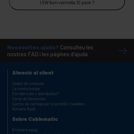
1,5W llum vermella 10 pack ?
Necessites ajuda?
Consulteu les
nostres FAQ i les pàgines d'ajuda
Atenció al client
Dades de contacte
La nostra botiga
Ets fabricant o distribuïdor?
Canal de Denúncies
Carros de càrrega per a portàtils i tauletes
Armaris Rack
Sobre Cablematic
El nostre equip