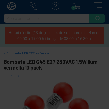
0
Horari d'estiu (13 de juliol - 4 de setembre): telèfon de
09:00 a 17:00 h i botiga de 08:00 a 16:30 h.
Bombeta LED E27 esfèrica
Bombeta LED G45 E27 230VAC 1,5W llum
vermella 10 pack
REF:
NT199