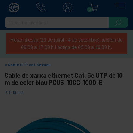
0
Horari d'estiu (13 de juliol - 4 de setembre): telèfon de
09:00 a 17:00 h i botiga de 08:00 a 16:30 h.
Cable UTP cat.5e blau
Cable de xarxa ethernet Cat. 5e UTP de 10
m de color blau PCU5-10CC-1000-B
REF:
RL119