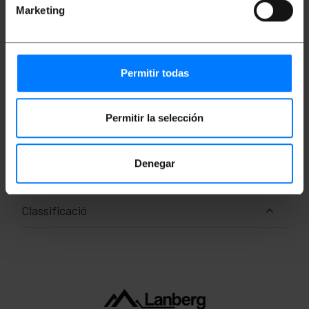
Velocitat de transmissió: 1Gbps (1000Mbps)
Marketing
sobre 100 metres.
Amplada de banda màxima per normativa: 100
MHz.
Connectors RJ45 amb pestanya de bloqueig.
Permitir todas
Mides i pesos
Permitir la selección
Pes brut: 215 g
Nombre de paquets: 1
Mides del paquet: 29.0 x 22.5 x 3.0 cm
Denegar
Classificació