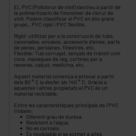
EL PVC (Policlorur de vinil) s'extreu a partir de
la polimerització de l'monòmer de clorur de
vinil. Podem classificar el PVC en dos grans
grups., PVC rígid i PVC flexible.
Rígid: utilitzat per a la construcció de tubs,
canonades, envasos, accessoris d'eines, parts
de peces, persianes, finestres, etc.
Flexible: Tub corrugat, senyals de trànsit com
cons. mànegues de reg, cortines per a
neveres, calçat, medicina, etc.
Aquest material comença a estovar a partir
dels 80 ° C ia desfer als 140 ° C. Gràcia a
aquestes i altres propietats el PVC és un
material reciclable.
Entre les característiques principals de l'PVC
trobem:
Diferent grau de duresa.
Resistent a l'aigua.
No es corroeix.
És modelable si se sotmet a altes