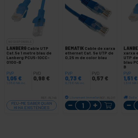
NO DISPONIBLE
LANBERG
Cable UTP
BEMATIK
Cable de xarxa
LANBE
Cat.5e 1 metre blau de
ethernet Cat. 5e UTP de
xarxa 
Lanberg PCU5-10CC-
0,25 m de color blau
UTP de
0100-B
blau P
B
PVP
PVD
PVP
PVD
PVP
1,05
€
0,98
€
0,73
€
0,57
€
1,51
€
1,05
€
IVA inc.
0,73
€
IVA inc.
1,51
€
IVA 
Lliurament immediat
De 8 a 
REF:
RL149
REF:
RL011
Quantitat
FEU-ME SABER QUAN
HI HA EXISTÈNCIES