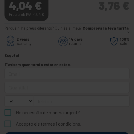
4,04
€
3,76
€
Preu amb IVA: 4,04
€
Perquè hi ha preus diferents? Quin és el meu?
Comprova la teva tarifa
2 years
14 days
100%
warranty
returns
safe
Esgotat
T'avisem quan torni a estar en estoc.
Email
Quantitat
Telèfon
Ho necessita de manera urgent?
Accepto els
termes i condicions
.