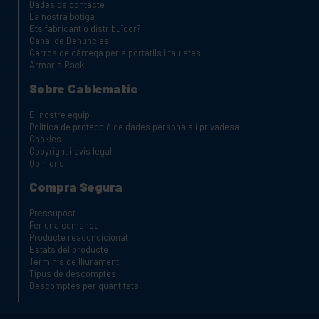
Dades de contacte
La nostra botiga
Ets fabricant o distribuïdor?
Canal de Denúncies
Carros de càrrega per a portàtils i tauletes
Armaris Rack
Sobre Cablematic
El nostre equip
Política de protecció de dades personals i privadesa
Cookies
Copyright i avis legal
Opinions
Compra Segura
Pressupost
Fer una comanda
Producte reacondicionat
Estats del producte
Terminis de lliurament
Tipus de descomptes
Descomptes per quantitats