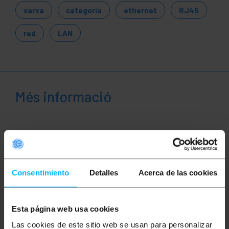
xarxa
categoria
ethernet
RJ45
red
LAN
Més informació
Descripció
Cables de xarxa ethernet RJ45 de categoria 6 UTP
Consentimiento
Detalles
Acerca de las cookies
(Cat.6) de 10 m i de color negre que permet tant la
transmissió de dades i veu de manera
estandarditzada. Està muntat amb una coberta de
PVC que actua com a aïllant. Ideal per a ús tant a
nivell domèstic com empresarial (ús professional).
Esta página web usa cookies
Permet interconnectar dispositius que disposin de
Las cookies de este sitio web se usan para personalizar
connexió ethernet tals com , portàtils, ordinadors,