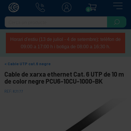
0
Horari d'estiu (13 de juliol - 4 de setembre): telèfon de
09:00 a 17:00 h i botiga de 08:00 a 16:30 h.
Cable UTP cat.6 negre
Cable de xarxa ethernet Cat. 6 UTP de 10 m
de color negre PCU6-10CU-1000-BK
REF:
RJ177