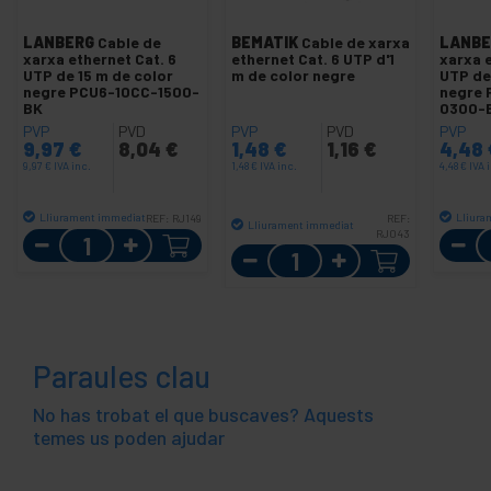
LANBERG
Cable de
BEMATIK
Cable de xarxa
LANBE
xarxa ethernet Cat. 6
ethernet Cat. 6 UTP d'1
xarxa e
UTP de 15 m de color
m de color negre
UTP de
negre PCU6-10CC-1500-
negre 
BK
0300-
PVP
PVD
PVP
PVD
PVP
9,97
€
8,04
€
1,48
€
1,16
€
4,48
9,97
€
IVA inc.
1,48
€
IVA inc.
4,48
€
IVA 
Lliurament immediat
Lliura
REF:
RJ149
REF:
Lliurament immediat
Quantitat
RJ043
Quantitat
Paraules clau
No has trobat el que buscaves? Aquests
temes us poden ajudar