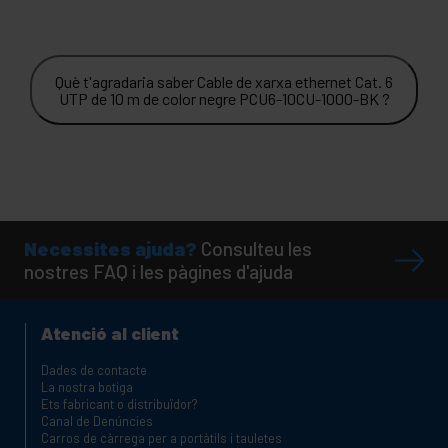
Què t'agradaria saber Cable de xarxa ethernet Cat. 6
UTP de 10 m de color negre PCU6-10CU-1000-BK ?
Necessites ajuda?
Consulteu les
nostres FAQ i les pàgines d'ajuda
Atenció al client
Dades de contacte
La nostra botiga
Ets fabricant o distribuïdor?
Canal de Denúncies
Carros de càrrega per a portàtils i tauletes