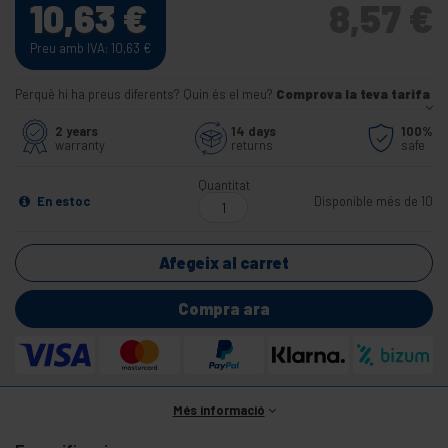
10,63
€
8,57
€
Preu amb IVA: 10,63
€
Perquè hi ha preus diferents? Quin és el meu?
Comprova la teva tarifa
2 years
14 days
100%
warranty
returns
safe
Quantitat
En estoc
Disponible més de 10
Afegeix al carret
Compra ara
Més informació