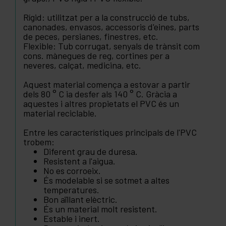
Rígid: utilitzat per a la construcció de tubs,
canonades, envasos, accessoris d'eines, parts
de peces, persianes, finestres, etc.
Flexible: Tub corrugat, senyals de trànsit com
cons. mànegues de reg, cortines per a
neveres, calçat, medicina, etc.
Aquest material comença a estovar a partir
dels 80 ° C ia desfer als 140 ° C. Gràcia a
aquestes i altres propietats el PVC és un
material reciclable.
Entre les característiques principals de l'PVC
trobem:
Diferent grau de duresa.
Resistent a l'aigua.
No es corroeix.
És modelable si se sotmet a altes
temperatures.
Bon aïllant elèctric.
És un material molt resistent.
Estable i inert.