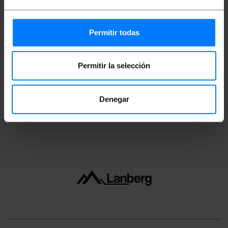
Mides i pesos
Permitir todas
Pes brut: 304 g
Mides del producte (ample x profunditat x
alçada): 17.0 x 20.0 x 3.0 cm
Permitir la selección
Nombre de paquets: 1
Mides del paquet: 20.0 x 17.0 x 3.0 cm
Denegar
Classificació