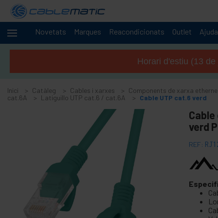
Novetats
Marques
Reacondicionats
Outlet
Ajuda
Cables
-
i
Horari d'estiu (13 de
xarxes
+
Accessoris SATA SAS M.2 SSD HDD
Inici
Catàleg
Cables i xarxes
Components de xarxa etherne
+
Accessoris i targetes FireWire
cat.6A
Latiguillo UTP cat.6 / cat.6A
Cable UTP cat.6 verd
+
Adaptador i accessoris ATA IDE
Cable 
+
verd 
Adaptador i accessoris Bluetooth
+
Adaptador i targeta port paral · lel
REF:
RJ1
+
Adaptador i targeta port sèrie
+
cable BCC
+
Especif
Cable i adaptador MIDI
Ca
+
Cables USB i accessoris USB
Lon
Cab
+
Cables de xarxa per a CISCO