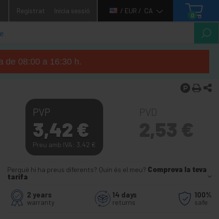
1
Registrat
Inicia sessió
/ EUR /
CA
0
ga de 08:00 a 16:30 h.
PVP
PVD
3,42
€
2,53
€
Preu amb IVA: 3,42
€
Perquè hi ha preus diferents? Quin és el meu?
Comprova la teva
tarifa
2 years
14 days
100%
warranty
returns
safe