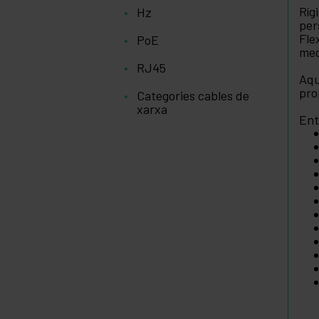
Ríg
Hz
per
Fle
PoE
med
RJ45
Aqu
pro
Categories cables de
xarxa
Ent