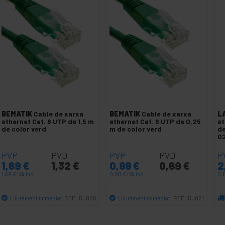
BEMATIK
Cable de xarxa
BEMATIK
Cable de xarxa
L
ethernet Cat. 6 UTP de 1,5 m
ethernet Cat. 6 UTP de 0,25
et
de color verd
m de color verd
de
0
PVP
PVD
PVP
PVD
P
1,69
€
1,32
€
0,88
€
0,69
€
2
1,69
€
IVA inc.
0,88
€
IVA inc.
2,
Lliurament immediat
Lliurament immediat
REF:
RJ026
REF:
RJ021
Quantitat
Quantitat