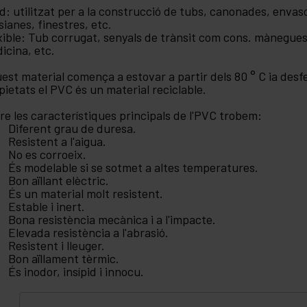
id: utilitzat per a la construcció de tubs, canonades, envas
sianes, finestres, etc.
xible: Tub corrugat, senyals de trànsit com cons. mànegues 
icina, etc.
est material comença a estovar a partir dels 80 ° C ia desfer
pietats el PVC és un material reciclable.
re les característiques principals de l'PVC trobem:
Diferent grau de duresa.
Resistent a l'aigua.
No es corroeix.
És modelable si se sotmet a altes temperatures.
Bon aïllant elèctric.
És un material molt resistent.
Estable i inert.
Bona resistència mecànica i a l'impacte.
Elevada resistència a l'abrasió.
Resistent i lleuger.
Bon aïllament tèrmic.
És inodor, insípid i innocu.