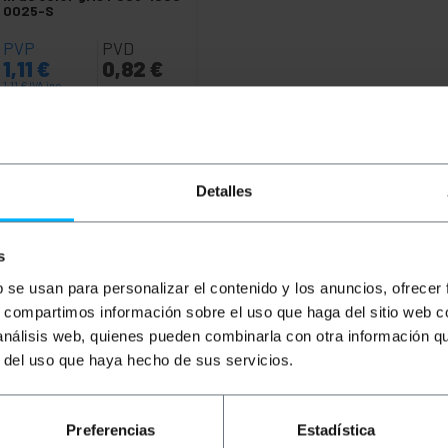
0025-S
PVP
PVD
1,11
€
0,82
€
1,11
€
IVA inc.
Lliurament immediat
REF:
RJ150
Quantitat
Detalles
s
b se usan para personalizar el contenido y los anuncios, ofrecer
s, compartimos información sobre el uso que haga del sitio web 
 análisis web, quienes pueden combinarla con otra información q
r del uso que haya hecho de sus servicios.
Preferencias
Estadística
goria 6 UTP (Cat.6) de 3 m i de color verd que permet tant