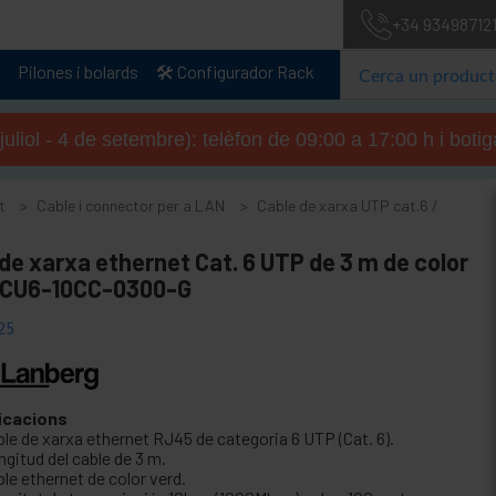
+34 93498712
Pilones i bolards
🛠️ Configurador Rack
 juliol - 4 de setembre): telèfon de 09:00 a 17:00 h i boti
t
Cable i connector per a LAN
Cable de xarxa UTP cat.6 /
de xarxa ethernet Cat. 6 UTP de 3 m de color
PCU6-10CC-0300-G
25
icacions
ble de xarxa ethernet RJ45 de categoria 6 UTP (Cat. 6).
gitud del cable de 3 m.
le ethernet de color verd.