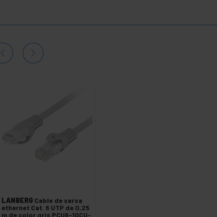
LANBERG
Cable de xarxa
ethernet Cat. 6 UTP de 0,25
m de color gris PCU6-10CU-