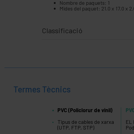
+
Nombre de paquets: 1
empresa
Mides del paquet: 21.0 x 17.0 x 2
Temps
+
de
lleure
Classificació
+
Àrea
Mèdica
Termes Tècnics
PVC (Policlorur de vinil)
PVC
Tipus de cables de xarxa
EL 
(UTP, FTP, STP)
Pod