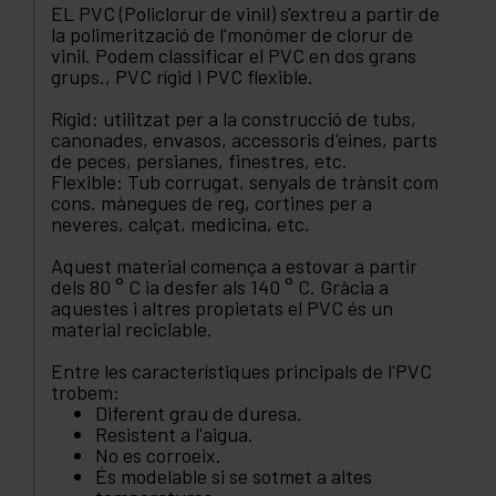
EL PVC (Policlorur de vinil) s'extreu a partir de
la polimerització de l'monòmer de clorur de
vinil. Podem classificar el PVC en dos grans
grups., PVC rígid i PVC flexible.
Rígid: utilitzat per a la construcció de tubs,
canonades, envasos, accessoris d'eines, parts
de peces, persianes, finestres, etc.
Flexible: Tub corrugat, senyals de trànsit com
cons. mànegues de reg, cortines per a
neveres, calçat, medicina, etc.
Aquest material comença a estovar a partir
dels 80 ° C ia desfer als 140 ° C. Gràcia a
aquestes i altres propietats el PVC és un
material reciclable.
Entre les característiques principals de l'PVC
trobem:
Diferent grau de duresa.
Resistent a l'aigua.
No es corroeix.
És modelable si se sotmet a altes