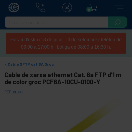
0
Horari d'estiu (13 de juliol - 4 de setembre): telèfon de
09:00 a 17:00 h i botiga de 08:00 a 16:30 h.
Cable SFTP cat.6A Groc
Cable de xarxa ethernet Cat. 6a FTP d'1 m
de color groc PCF6A-10CU-0100-Y
REF:
RL343