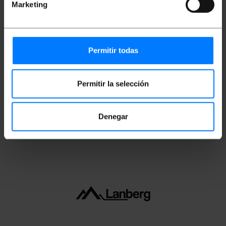
Marketing
Mides i pesos
Permitir todas
Pes brut: 45 g
Mides del producte (ample x profunditat x
alçada): 19.3 x 14.0 x 1.5 cm
Permitir la selección
Nombre de paquets: 1
Mides del paquet: 19.3 x 14.0 x 1.5 cm
Denegar
Classificació