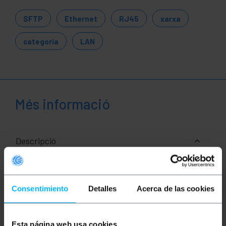
SFTP
Ethernet
RJ45
xarxa
categoria
LAN
Més informació
Descripció
Cables de xarxa ethernet RJ45 de categoria 6a FTP
(Cat.6a) de 1 m i de color groc que permet tant la
Consentimiento
Detalles
Acerca de las cookies
transmissió de dades i veu de manera
estandarditzada. Està muntat amb una coberta de
PVC que actua com a aïllant. Ideal per a ús tant a
nivell domèstic com empresarial (ús professional).
Permet interconnectar dispositius que disposin de
Esta página web usa cookies