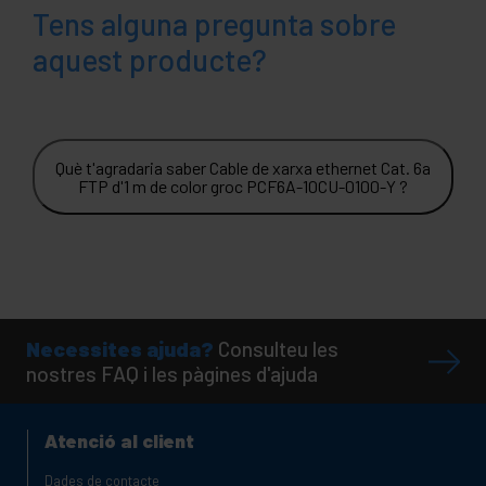
Tens alguna pregunta sobre
aquest producte?
Què t'agradaria saber Cable de xarxa ethernet Cat. 6a
FTP d'1 m de color groc PCF6A-10CU-0100-Y ?
Necessites ajuda?
Consulteu les
nostres FAQ i les pàgines d'ajuda
Atenció al client
Dades de contacte