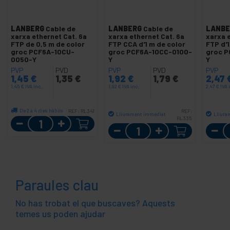
LANBERG
Cable de
LANBERG
Cable de
LANBE
xarxa ethernet Cat. 6a
xarxa ethernet Cat. 6a
xarxa 
FTP de 0,5 m de color
FTP CCA d'1 m de color
FTP d'1
groc PCF6A-10CU-
groc PCF6A-10CC-0100-
groc P
0050-Y
Y
Y
PVP
PVD
PVP
PVD
PVP
1,45
€
1,35
€
1,92
€
1,79
€
2,47
1,45
€
IVA inc.
1,92
€
IVA inc.
2,47
€
IVA 
De 2 a 4 dies hàbils
REF:
RL341
REF:
Lliurament immediat
Lliura
Quantitat
RL335
Quantitat
Paraules clau
No has trobat el que buscaves? Aquests
temes us poden ajudar