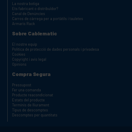
La nostra botiga
Ets fabricant o distribuïdor?
Canal de Denúncies
Carros de càrrega per a portàtils i tauletes
Armaris Rack
Sobre Cablematic
El nostre equip
Política de protecció de dades personals i privadesa
Cookies
Copyright i avis legal
Opinions
Compra Segura
Pressupost
Fer una comanda
Producte reacondicionat
Estats del producte
Terminis de lliurament
Tipus de descomptes
Descomptes per quantitats