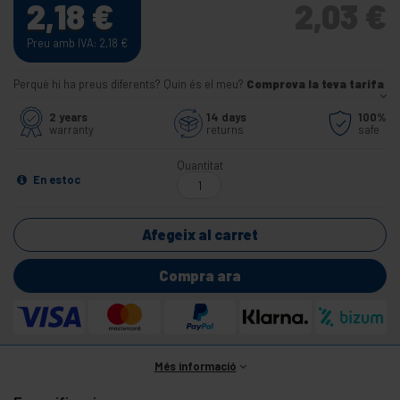
2,18
€
2,03
€
Preu amb IVA: 2,18
€
Perquè hi ha preus diferents? Quin és el meu?
Comprova la teva tarifa
2 years
14 days
100%
warranty
returns
safe
Quantitat
En estoc
Afegeix al carret
Compra ara
Més informació