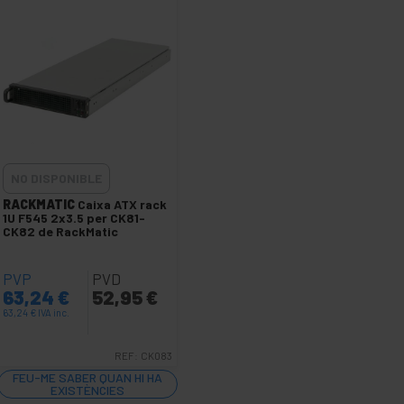
NO DISPONIBLE
RACKMATIC
Caixa ATX rack
1U F545 2x3.5 per CK81-
CK82 de RackMatic
PVP
PVD
63,24
€
52,95
€
63,24
€
IVA inc.
REF:
CK083
FEU-ME SABER QUAN HI HA
EXISTÈNCIES