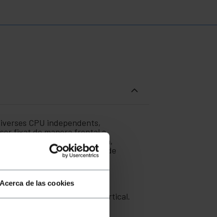
 diverses CPU independents,
 ser fixat de manera frontal a
a d'una manera fàcil i senzilla,
mpedeix instal·lar diverses CPU de
Acerca de las cookies
xa caixa rack, en posició vertical.
s connectors de la placa base