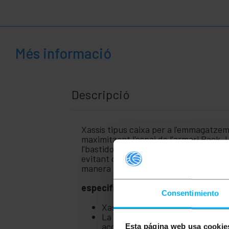
+
Àrea
Mèdica
Més informació
Descripció
Xassís tipus caixa per a l'emmagatzem
maximitzant l'espai de l'armari Rack. L
l'bastidor o mitjançant guies laterals
evitant desmuntar la caixa o l'armari . 
manera horitzontal ocupant diverses
especificacions
Consentimiento
Xassís RackMatic de 19 "de 5U pe
La seva xapa frontal de ventilac
accessibles.
Esta página web usa cookie