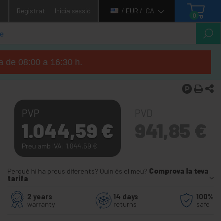
1
Registrat
Inicia sessió
/ EUR /
CA
0
ga de 08:00 a 16:30 h.
PVP
PVD
1.044,59
€
941,85
€
Preu amb IVA: 1.044,59
€
Perquè hi ha preus diferents? Quin és el meu?
Comprova la teva
tarifa
2 years
14 days
100%
warranty
returns
safe