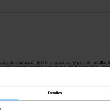
atge de plaques mini-ITX. El seu disseny permet instal·lar
a caixa pot ser instal·lada en un rack de 19 "estàndard i pot
. El seu sistema de badies permet extreure de manera unitàri
És ideal per a instal·lació en servidors o on l'espai reduït i
 unitats de RACK.
Detalles
r al muntatge de 9 plaques mare mini-ITX Atom en una matei
ió està dissenyada perquè es pugui tallar a mida, deixant el
s