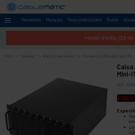
Novetats
Marques
Reacondicionats
Outlet
Ajuda
Cables
+
i
Horari d'estiu (13 de
xarxes
-
Racks i
servidors
Inici
Catàleg
Racks i servidors
Caixes d'ordinador rack 19
+
Caixa
Accessoris per a armari rack 19"
Mini-I
+
Armari rack 10" RackMatic
+
Armari rack 19" de peu MobiRack
REF:
CK0
+
Armari rack mural 19" SOHORack
Armari rack 19" per a exterior IP55
-
Especif
Caixes d'ordinador rack 19
Xa
mi
Adaptador de mini PCI i mini PCIe
La
Xassís IPC rack 19" 1U
tal