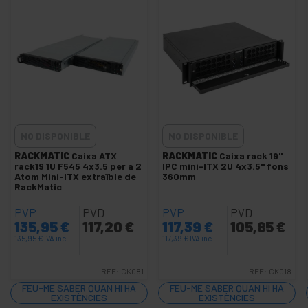
+
Àudio
+
i
vídeo
+
Il·luminació i
sonorització
+
Fotografia
+
NO DISPONIBLE
Eines i
NO DISPONIBLE
ferreteria
RACKMATIC
Caixa ATX
RACKMATIC
Caixa rack 19"
rack19 1U F545 4x3.5 per a 2
IPC mini-ITX 2U 4x3.5" fons
Seguretat,
+
Atom Mini-ITX extraïble de
360mm
alarmes i
RackMatic
control
+
Electrònica
PVP
PVD
PVP
PVD
135,95
i gadgets
€
117,20
€
117,39
€
105,85
€
135,95
€
IVA inc.
117,39
€
IVA inc.
+
Llar i
empresa
REF:
CK081
REF:
CK018
Temps
+
FEU-ME SABER QUAN HI HA
FEU-ME SABER QUAN HI HA
de
EXISTÈNCIES
EXISTÈNCIES
lleure