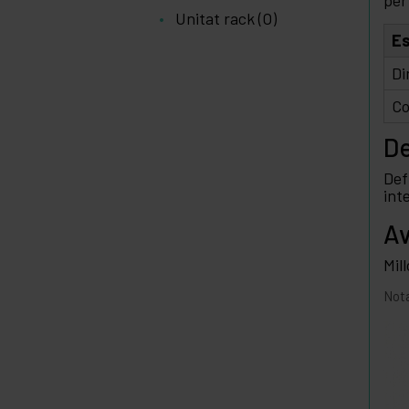
per 
Unitat rack (O)
Es
Di
Co
De
Def
int
Av
Mil
Nota