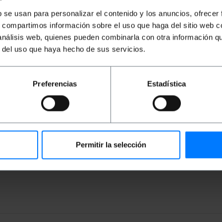
tació de 1U tipus Flex (com les nostres referències # FB06
b se usan para personalizar el contenido y los anuncios, ofrecer
a CPU mini-ITX.
s, compartimos información sobre el uso que haga del sitio web 
rs (2 interiors i 2 a la part del darrere).
 análisis web, quienes pueden combinarla con otra información q
er a instal·lar una font d'alimentació, una placa mare mini-I
r del uso que haya hecho de sus servicios.
icionals per separat (referència # CK083).
s extraïbles o fixes.
stidor.
Preferencias
Estadística
Permitir la selección
unditat x alçada): 42.5 x 60.0 x 22.0 cm