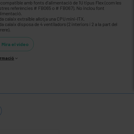
 compatible amb fonts d'alimentació de 1U tipus Flex (com les
stres referències # FB065 o # FB067). No inclou font
alimentació.
a calaix extraïble allotja una CPU mini-ITX.
a calaix disposa de 4 ventiladors (2 interiors i 2 a la part del
rere).
Mira el vídeo
ormació