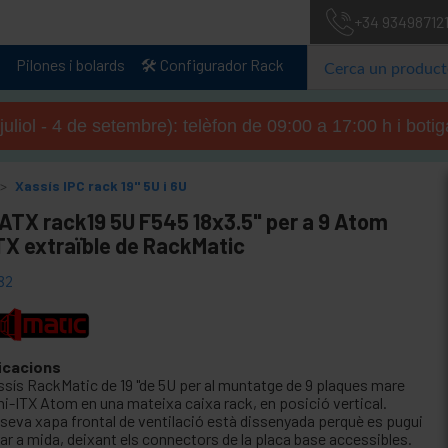
+34 93498712
Pilones i bolards
🛠️ Configurador Rack
 juliol - 4 de setembre): telèfon de 09:00 a 17:00 h i boti
Xassís IPC rack 19" 5U i 6U
 ATX rack19 5U F545 18x3.5" per a 9 Atom
TX extraïble de RackMatic
82
icacions
ssís RackMatic de 19 "de 5U per al muntatge de 9 plaques mare
ni-ITX Atom en una mateixa caixa rack, en posició vertical.
 seva xapa frontal de ventilació està dissenyada perquè es pugui
lar a mida, deixant els connectors de la placa base accessibles.