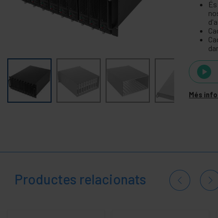
És
Xassís IPC rack 19" 2U
no
d'
Xassís IPC rack 19" 3U
Cad
Xassís IPC rack 19" 4U
Cad
dar
Xassís IPC rack 19" 5U i 6U
Xassís per a mini-ITX
Mòdul de targetes PCI
Més inf
Riser card AGP
Riser card PCI-32
Riser card PCI-64 3.3V
Riser card PCI-64 5.0V
Riser card PCI-Express
Ventilador CPU de 1U i 2U
Productes relacionats
Armari rack 19" estructura
+
Regleta d'endolls rack
Sistemes de alimentació SAI