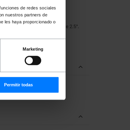
5 o # FB067). No inclou font
 funciones de redes sociales
con nuestros partners de
ue les haya proporcionado o
TX, 2 discos durs de 3.5 "o 4 de 2.5".
Marketing
Permitir todas