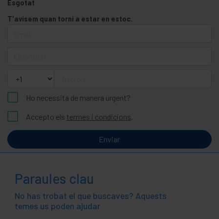
Esgotat
T'avisem quan torni a estar en estoc.
Email
Quantitat
Telèfon
Ho necessita de manera urgent?
Accepto els
termes i condicions
.
Enviar
Paraules clau
No has trobat el que buscaves? Aquests
temes us poden ajudar