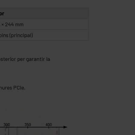
or
 × 244 mm
pins (principal)
sterior per garantir la
anures PCIe.