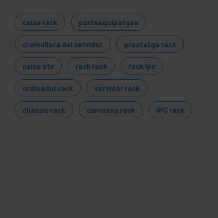
caixa rack
portaequipatges
cremallera del servidor
prestatge rack
caixa atx
rack rack
rack ipc
ordinador rack
servidor rack
chassis rack
carcassa rack
IPC rack