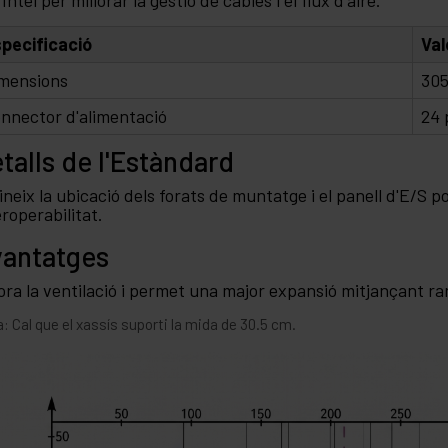
Intel per millorar la gestió de cables i el flux d'aire.
pecificació
Val
mensions
305
nnector d'alimentació
24 
talls de l'Estàndard
ineix la ubicació dels forats de muntatge i el panell d'E/S po
eroperabilitat.
antatges
lora la ventilació i permet una major expansió mitjançant r
: Cal que el xassís suporti la mida de 30.5 cm.