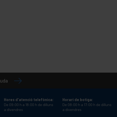
juda
Hores d'atenció telefònica:
Horari de botiga:
De 09:00 h a 18:00 h de dilluns
De 08:00 h a 17:00 h de dilluns
a divendres
a divendres