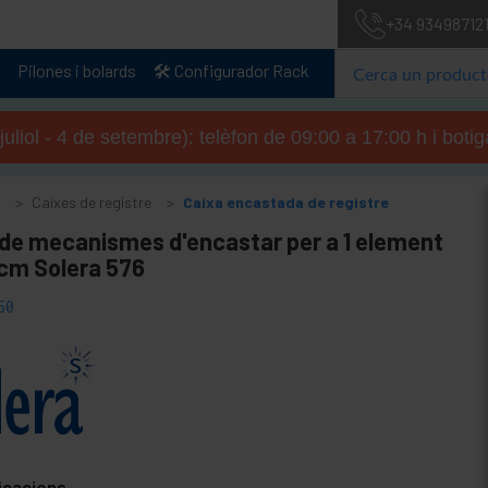
+34 93498712
Pilones i bolards
🛠️ Configurador Rack
 juliol - 4 de setembre): telèfon de 09:00 a 17:00 h i boti
ó
Caixes de registre
Caixa encastada de registre
 de mecanismes d'encastar per a 1 element
cm Solera 576
50
icacions