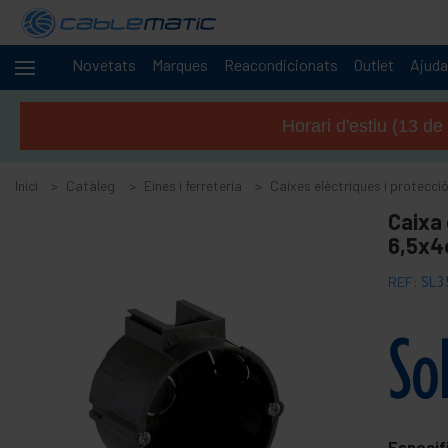
Novetats
Marques
Reacondicionats
Outlet
Ajuda
Cables
+
i
Horari d'estiu (13 de
xarxes
+
Racks i
servidors
Inici
Catàleg
Eines i ferreteria
Caixes elèctriques i protecci
Àudio
+
Caixa
i
6,5x4
vídeo
+
Il·luminació i
REF:
SL3
sonorització
+
Fotografia
-
Eines i
ferreteria
+
Accessoris sòls, portes i finestres
Especif