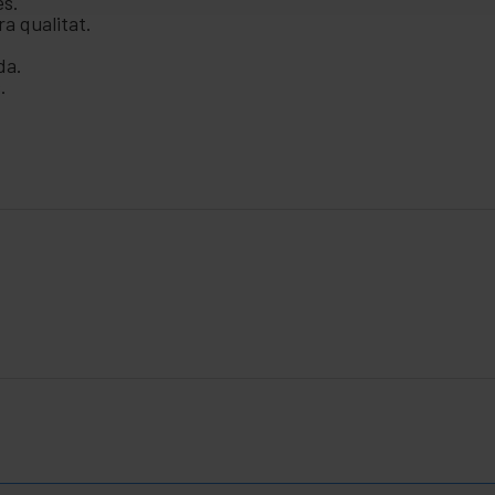
es.
a qualitat.
da.
.