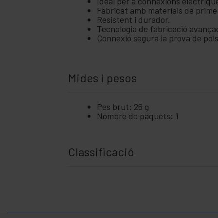
Ideal per a connexions elèctriqu
Fabricat amb materials de primer
Resistent i durador.
Tecnologia de fabricació avança
Connexió segura ia prova de pols
Mides i pesos
Pes brut: 26 g
Nombre de paquets: 1
Classificació