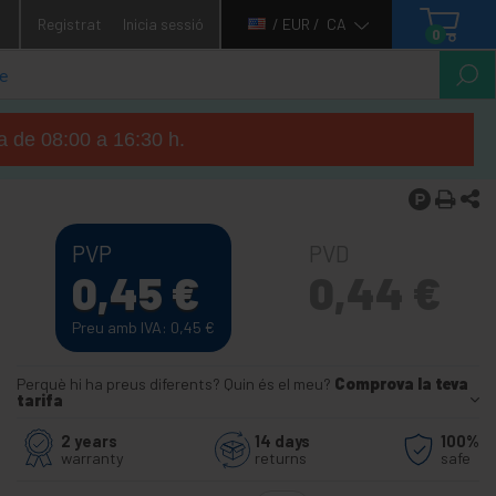
1
Registrat
Inicia sessió
/ EUR /
CA
0
ga de 08:00 a 16:30 h.
PVP
PVD
0,45
€
0,44
€
Preu amb IVA: 0,45
€
Perquè hi ha preus diferents? Quin és el meu?
Comprova la teva
tarifa
2 years
14 days
100%
warranty
returns
safe