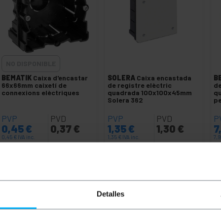
NO DISPONIBLE
BEMATIK
Caixa d'encastar
SOLERA
Caixa encastada
B
66x66mm caixetí de
de registre elèctric
de
connexions elèctriques
quadrada 100x100x45mm
q
Solera 362
pe
PVP
PVD
PVP
PVD
P
0,45
€
0,37
€
1,35
€
1,30
€
7
0,45
€
IVA inc.
1,35
€
IVA inc.
7,
De 4 a 6 dies hàbils
REF:
AE041
REF:
SL312
Quantitat
FEU-ME SABER QUAN HI HA
EXISTÈNCIES
Detalles