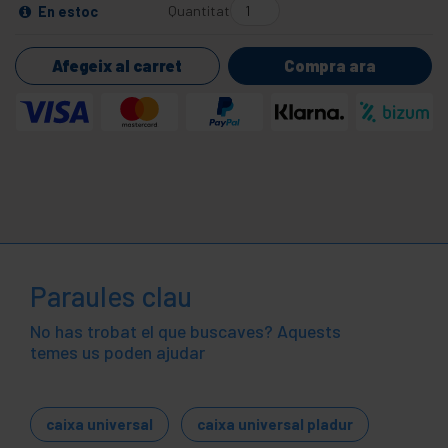
Quantitat
En estoc
Afegeix al carret
Compra ara
Paraules clau
No has trobat el que buscaves? Aquests
temes us poden ajudar
caixa universal
caixa universal pladur