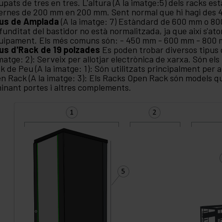
upats de tres en tres. L'altura (A la imatge:5) dels racks es
ernes de 200 mm en 200 mm. Sent normal que hi hagi des 4U
pus de Amplada
(A la imatge: 7) Estàndard de 600 mm o 
funditat del bastidor no està normalitzada, ja que així s'atorg
quipament. Els més comuns són: - 450 mm - 600 mm - 80
us d'Rack de 19 polzades
Es poden trobar diversos tipus 
imatge: 2): Serveix per allotjar electrònica de xarxa. Són els
k de Peu (A la imatge: 1): Són utilitzats principalment per a
n Rack (A la imatge: 3): Els Racks Open Rack són models q
minant portes i altres complements.