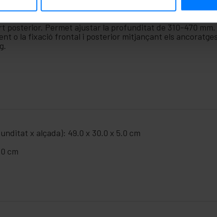
 de fixació frontal i del darrere.
(amplada x fons).
rt posterior. Permet ajustar la profunditat de 310-470 mm.
nt o la fixació frontal i posterior mitjançant els ancoratge
g.
unditat x alçada): 49.0 x 30.0 x 5.0 cm
5.0 cm