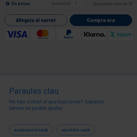
Quantitat
En estoc
Disponible més de 10
Afegeix al carret
Compra ara
Paraules clau
No has trobat el que buscaves? Aquests
temes us poden ajudar
accessoris rack
servidor rack