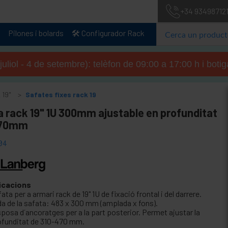
+34 93498712
Pilones i bolards
🛠️ Configurador Rack
 juliol - 4 de setembre): telèfon de 09:00 a 17:00 h i boti
 19"
Safates fixes rack 19
 rack 19" 1U 300mm ajustable en profunditat
470mm
04
icacions
ata per a armari rack de 19" 1U de fixació frontal i del darrere.
da de la safata: 483 x 300 mm (amplada x fons).
posa d´ancoratges per a la part posterior. Permet ajustar la
ofunditat de 310-470 mm.