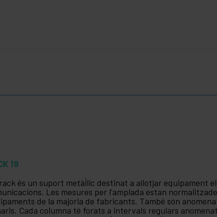
CK 19
rack és un suport metàl·lic destinat a allotjar equipament el
unicacions. Les mesures per l'amplada estan normalitzad
ipaments de la majoria de fabricants. També són anomenats
aris. Cada columna té forats a intervals regulars anomenats