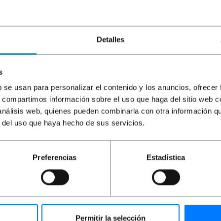
31,89
€
IVA inc.
23,50
€
IVA inc.
30
Lliurament immediat
Lliurament immediat
REF:
RD040
REF:
RE081
Detalles
Quantitat
Quantitat
s
b se usan para personalizar el contenido y los anuncios, ofrecer
s, compartimos información sobre el uso que haga del sitio web 
 análisis web, quienes pueden combinarla con otra información q
r del uso que haya hecho de sus servicios.
Preferencias
Estadística
9” AK-1004-B. Es tracta d'una safata metàl·lica de color neg
ests ancoratges permeten ser ajustats a la separació entr
d'armaris rack de 19" de diferents profunditats.
Permitir la selección