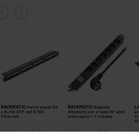
RACKMATIC
Patch panel 24
RACKMATIC
Regleta
L
x RJ45 UTP cat.6 1Gb
d'endolls per a rack 19" amb
ar
Ethernet
interruptor i 7 schuko
fr
3
PVP
PVD
PVP
PVD
P
31,89
€
26,91
€
23,50
€
18,36
€
3