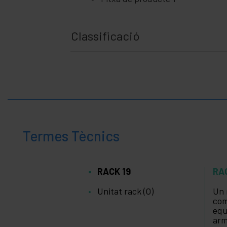
Classificació
Termes Tècnics
RACK 19
RA
Unitat rack (O)
Un 
com
equ
arm