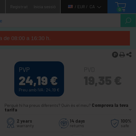
1
Registrat
Inicia sessió
/ EUR /
CA
0
ga de 08:00 a 16:30 h.
PVP
PVD
24,19
€
19,35
€
Preu amb IVA: 24,19
€
Perquè hi ha preus diferents? Quin és el meu?
Comprova la teva
tarifa
2 years
14 days
100%
warranty
returns
safe