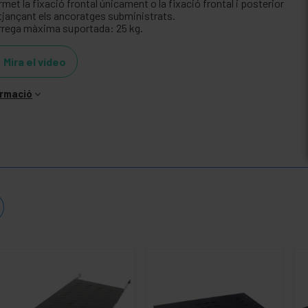
met la fixació frontal únicament o la fixació frontal i posterior
tjançant els ancoratges subministrats.
rrega màxima suportada: 25 kg.
Mira el vídeo
ormació