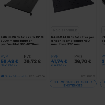
NO DISPONIBLE
LANBERG
Safata rack 19" 1U
RACKMATIC
Safata fixa per
R
900mm ajustable en
a Rack 19 amb ample 490
a 
profunditat 910-1070mm
mm i fons 920 mm
m
PVP
PVD
PVP
PVD
P
50,49
€
36,72
€
41,74
€
36,70
€
2
50,49
€
IVA inc.
41,74
€
IVA inc.
22
De 4 a 6 dies hàbils
REF:
WK200
REF:
RM057
Quantitat
FEU-ME SABER QUAN HI HA
EXISTÈNCIES