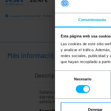
24,56
€
IVA inc.
107,82
€
IVA inc.
Lliurament immediat
Lliurament immediat
REF:
RE082
REF:
WK012
Consentimiento
Quantitat
Quantitat
Esta página web usa cookie
Las cookies de este sitio we
y analizar el tráfico. Ademá
Més informació
redes sociales, publicidad y
que hayan recopilado a parti
Selección
Descripció
Necesario
de
consentimiento
Safata compatible amb armari rack de 1
darrere ajustable en profunditat. Aqu
safata sigui compatible amb tot tipus 
Denegar
Especificacions