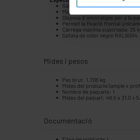
Safata per a armari rack de 19" 1U
Mida de la safata: 483 x 300 mm 
Disposa d´ancoratges per a la pa
Permet la fixació frontal únicame
Càrrega màxima suportada: 25 k
Safata de color negre RAL9004.
Mides i pesos
Pes brut: 1.706 kg
Mides del producte (ample x prof
Nombre de paquets: 1
Mides del paquet: 49.5 x 31.0 x 
Documentació
Fitxa de producte 1