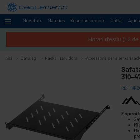
Novetats
Marques
Reacondicionats
Outlet
Ajuda
Cables
+
i
Horari d'estiu (13 de
xarxes
-
Racks i
servidors
Inici
Catàleg
Racks i servidors
Accessoris per a armari rack
-
Safata
Accessoris per a armari rack 19"
310-
Accessoris varis rack 19
REF:
WK2
Safates extraíbles rack 19
Safates fixes rack 19
Calaixos rack 19
Especif
Carril DIN rack 19
Saf
Mi
Panys armaris rack 19
Dis
pr
Electrònica de xarxa rack 19 "