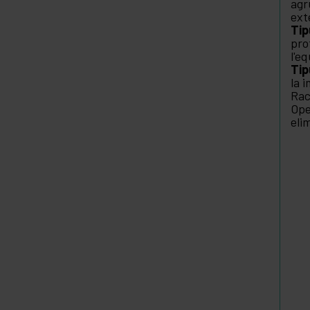
agr
ext
Ti
pro
l'e
Tip
la 
Rac
Ope
eli