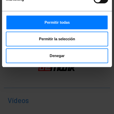
Pes brut: 12 g
Mides del producte (ample x profunditat x
alçada): 13.0 x 5.0 x 1.5 cm
Nombre de paquets: 1
Mides del paquet: 13.0 x 5.0 x 1.5 cm
Permitir todas
Classificació
Permitir la selección
Denegar
Vídeos