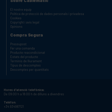
Sobre Cablematic
El nostre equip
Política de protecció de dades personals i privadesa
Cookies
Copyright i avis legal
Opinions
Compra Segura
Pressupost
Fer una comanda
Producte reacondicionat
Estats del producte
Terminis de lliurament
Tipus de descomptes
Descomptes per quantitats
Hores d'atenció telefònica:
De 09:00 h a 18:00 h de dilluns a divendres
Telèfon:
+34 934987121