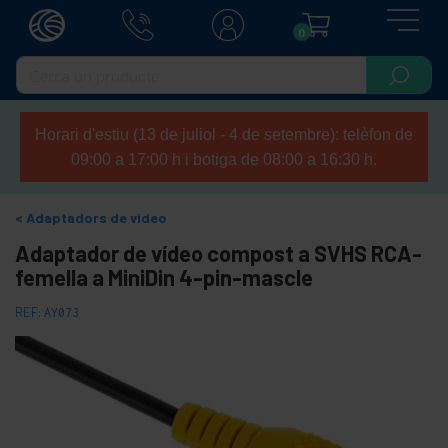
0
Horari d'estiu (13 de juliol - 4 de setembre): telèfon de
09:00 a 17:00 h i botiga de 08:00 a 16:30 h.
Adaptadors de vídeo
Adaptador de vídeo compost a SVHS RCA-
femella a MiniDin 4-pin-mascle
REF:
AY073