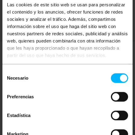
àudio
vídeo
TV
so
RCA
Las cookies de este sitio web se usan para personalizar
el contenido y los anuncios, ofrecer funciones de redes
CVBS
altaveu
sociales y analizar el tráfico. Además, compartimos
información sobre el uso que haga del sitio web con
nuestros partners de redes sociales, publicidad y análisis
web, quienes pueden combinarla con otra información
que les haya proporcionado o que hayan recopilado a
Més informació
partir del uso que haya hecho de sus servicios.
Selección
Descripció
Necesario
de
consentimiento
Petit cable de 10cm de llarg que ens permetrà
Preferencias
convertir de vídeo compost a SVHS o viceversa.
Estadística
Mides i pesos
Marketing