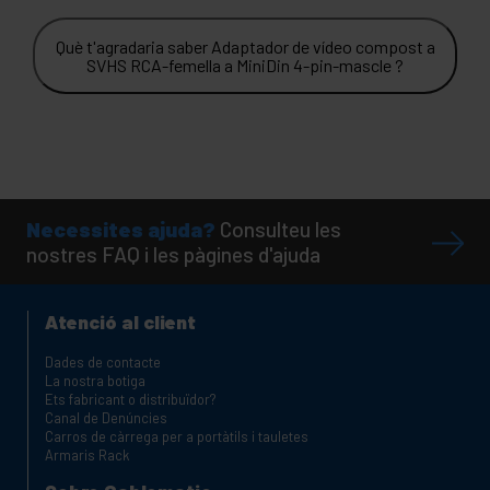
Què t'agradaria saber Adaptador de vídeo compost a
SVHS RCA-femella a MiniDin 4-pin-mascle ?
Necessites ajuda?
Consulteu les
nostres FAQ i les pàgines d'ajuda
Atenció al client
Dades de contacte
La nostra botiga
Ets fabricant o distribuïdor?
Canal de Denúncies
Carros de càrrega per a portàtils i tauletes
Armaris Rack