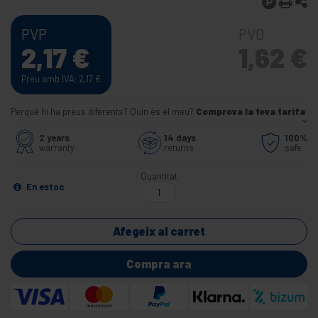
PVP
PVD
2,17
€
1,62
€
Preu amb IVA: 2,17
€
Perquè hi ha preus diferents? Quin és el meu?
Comprova la teva tarifa
2 years
14 days
100%
warranty
returns
safe
Quantitat
En estoc
Afegeix al carret
Compra ara