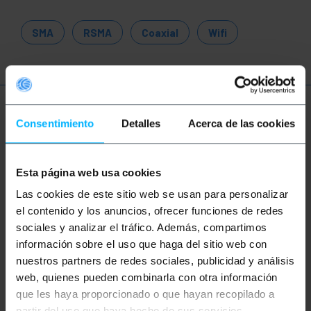
SMA
RSMA
Coaxial
Wifi
Més informació
Consentimiento
Detalles
Acerca de las cookies
Descripció
Esta página web usa cookies
Las cookies de este sitio web se usan para personalizar
el contenido y los anuncios, ofrecer funciones de redes
Adaptador Lucent MC-mascle és un dispositiu ideal
per connectar punts d'accés amb connexió wireless
sociales y analizar el tráfico. Además, compartimos
802.11. Està format per dos connectors coaxials, un
información sobre el uso que haga del sitio web con
amb un extrem MC-mascle i un altre amb un extrem
N-femella, que permeten connectar les antenes i el
nuestros partners de redes sociales, publicidad y análisis
cablejat. Això permet als usuaris accedir a la xarxa i
web, quienes pueden combinarla con otra información
connectar dispositius de manera senzilla i eficient.
que les haya proporcionado o que hayan recopilado a
L'adaptador Lucent és una solució d'alt rendiment
per a una connexió sense fil 802.11, amb una
partir del uso que haya hecho de sus servicios.