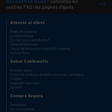
Necessites ajuda?
Consulteu les
nostres FAQ i les pàgines d'ajuda
Atenció al client
Dades de contacte
La nostra botiga
Ets fabricant o distribuïdor?
Canal de Denúncies
Carros de càrrega per a portàtils i tauletes
Armaris Rack
Sobre Cablematic
El nostre equip
Política de protecció de dades personals i privadesa
Cookies
Copyright i avis legal
Opinions
Compra Segura
Pressupost
Fer una comanda