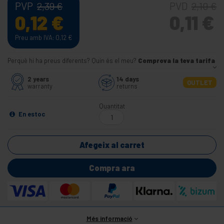
PVP
PVD
2,39
€
2,10
€
0,12
€
0,11
€
Preu amb IVA: 0,12
€
Perquè hi ha preus diferents? Quin és el meu?
Comprova la teva tarifa
2 years
14 days
OUTLET
warranty
returns
Quantitat
En estoc
Afegeix al carret
Compra ara
Més informació