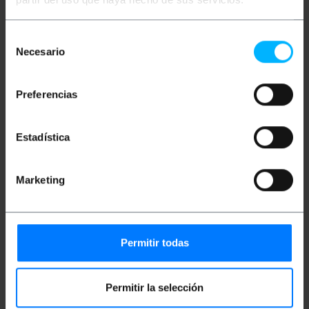
connexió segura i estable.
Especificacions
Selección
Necesario
Adaptador basat en connectors coaxials
de
Utilitzat en punts d'accés
consentimiento
Adaptadors wireless 802.11 per a connexió
Adaptador Lucent MC-mascle en un extrem i
Preferencias
N-femella a l'altre extrem
Ideal per a connexions i cablejats
Compatible amb antenes wireless
Disseny compacte
Estadística
Connexió ràpida i segura
Marketing
Mides i pesos
Pes brut: 30 g
Permitir todas
Nombre de paquets: 1
Permitir la selección
Classificació