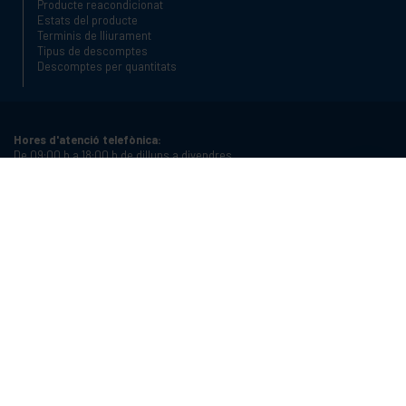
Producte reacondicionat
Estats del producte
Terminis de lliurament
Tipus de descomptes
Descomptes per quantitats
Hores d'atenció telefònica:
De 09:00 h a 18:00 h de dilluns a divendres
Telèfon:
+34 934987121
Email:
info@cablematic.com
Horari de botiga:
De 08:00 h a 17:00 h de dilluns a divendres
Cablematic Dos Mil SLU, Santander 61, 08020 Barcelona, Espanya
NIF:
ES-B62231261