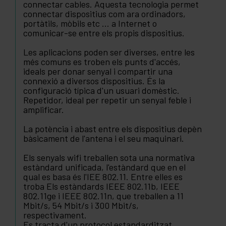
connectar cables. Aquesta tecnologia permet
connectar dispositius com ara ordinadors,
portàtils, mòbils etc ... a Internet o
comunicar-se entre els propis dispositius.
Les aplicacions poden ser diverses, entre les
més comuns es troben els punts d'accés,
ideals per donar senyal i compartir una
connexió a diversos dispositius. És la
configuració típica d'un usuari domèstic.
Repetidor, ideal per repetir un senyal feble i
amplificar.
La potència i abast entre els dispositius depèn
bàsicament de l'antena i el seu maquinari.
Els senyals wifi treballen sota una normativa
estàndard unificada, l'estàndard que en el
qual es basa és l'IEE 802.11. Entre elles es
troba Els estàndards IEEE 802.11b, IEEE
802.11ge i IEEE 802.11n, que treballen a 11
Mbit/s, 54 Mbit/s i 300 Mbit/s,
respectivament.
Es tracta d'un protocol estandarditzat