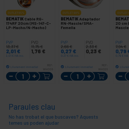
OUTLET
85%
OUTLET
90%
OUTLET
BEMATIK
Cable RG-
BEMATIK
Adaptador
BEMAT
174RF 20cm (MS-147-C-
RN-Mascle/SMA-
20 cm 
LP-Macho/N-Macho)
Femella
Mascle
PVP
PVD
PVP
PVD
PVP
13,37
€
11,75
€
2,66
€
2,33
€
7,94
€
2,01
€
1,76
€
0,27
€
0,23
€
0,79
2,01
€
IVA inc.
0,27
€
IVA inc.
0,79
€
IVA 
REF:
REF:
Lliurament immediat
Lliurament immediat
Lliura
WH006
WH026
Quantitat
Quantitat
Paraules clau
No has trobat el que buscaves? Aquests
temes us poden ajudar