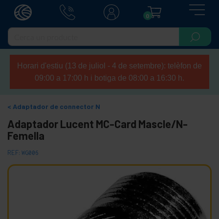
0
Horari d'estiu (13 de juliol - 4 de setembre): telèfon de
09:00 a 17:00 h i botiga de 08:00 a 16:30 h.
Adaptador de connector N
Adaptador Lucent MC-Card Mascle/N-
Femella
REF:
WG006