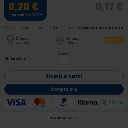
0,20
€
0,17
€
Preu amb IVA: 0,20
€
Perquè hi ha preus diferents? Quin és el meu?
Comprova la teva tarifa
2 years
14 days
OUTLET
warranty
returns
Quantitat
En estoc
Afegeix al carret
Compra ara
Més informació