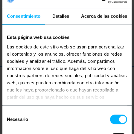
Consentimiento
Detalles
Acerca de las cookies
àudio
vídeo
TV
so
RCA
CVBS
altaveu
Àudio
Digital
Esta página web usa cookies
Dolby DigitalHome Theater
Las cookies de este sitio web se usan para personalizar
el contenido y los anuncios, ofrecer funciones de redes
sociales y analizar el tráfico. Además, compartimos
información sobre el uso que haga del sitio web con
nuestros partners de redes sociales, publicidad y análisis
Més informació
web, quienes pueden combinarla con otra información
que les haya proporcionado o que hayan recopilado a
partir del uso que haya hecho de sus servicios.
Descripció
Selección
Necesario
de
Adaptador útil per a aquells que volen convertir un
connector Mini-TosLink a TosLink. Està equipat
consentimiento
amb un connector Mini-TosLink Femella en un