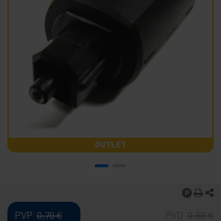
OUTLET
PVP
PVD
0,79
€
0,69
€