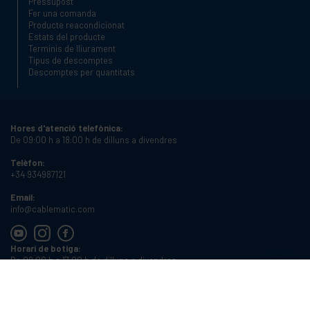
Pressupost
Fer una comanda
Producte reacondicionat
Estats del producte
Terminis de lliurament
Tipus de descomptes
Descomptes per quantitats
Hores d'atenció telefònica:
De 09:00 h a 18:00 h de dilluns a divendres
Telèfon:
+34 934987121
Email:
info@cablematic.com
Horari de botiga:
De 08:00 h a 17:00 h de dilluns a divendres
Cablematic Dos Mil SLU, Santander 61, 08020 Barcelona, Espanya
NIF:
ES-B62231261