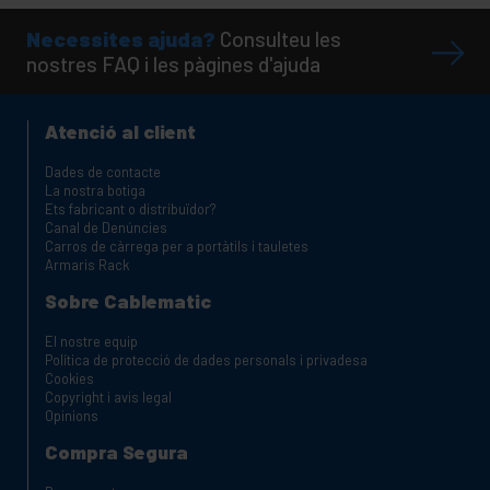
Necessites ajuda?
Consulteu les
nostres FAQ i les pàgines d'ajuda
Atenció al client
Dades de contacte
La nostra botiga
Ets fabricant o distribuïdor?
Canal de Denúncies
Carros de càrrega per a portàtils i tauletes
Armaris Rack
Sobre Cablematic
El nostre equip
Política de protecció de dades personals i privadesa
Cookies
Copyright i avis legal
Opinions
Compra Segura