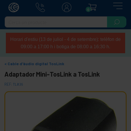
0
Horari d'estiu (13 de juliol - 4 de setembre): telèfon de
09:00 a 17:00 h i botiga de 08:00 a 16:30 h.
Cable d'àudio digital TosLink
Adaptador Mini-TosLink a TosLink
REF:
TL036