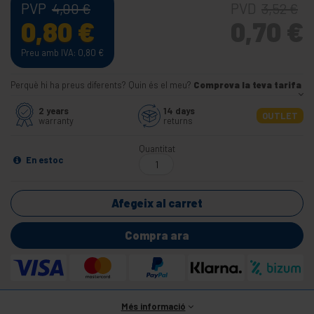
PVP
PVD
4,00
€
3,52
€
0,80
€
0,70
€
Preu amb IVA: 0,80
€
Perquè hi ha preus diferents? Quin és el meu?
Comprova la teva tarifa
2 years
14 days
OUTLET
warranty
returns
Quantitat
En estoc
Afegeix al carret
Compra ara
Més informació