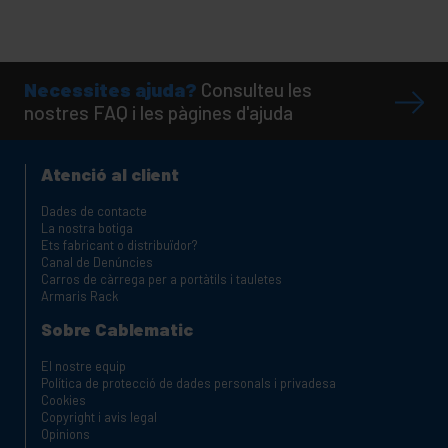
Necessites ajuda?
Consulteu les
nostres FAQ i les pàgines d'ajuda
Atenció al client
Dades de contacte
La nostra botiga
Ets fabricant o distribuïdor?
Canal de Denúncies
Carros de càrrega per a portàtils i tauletes
Armaris Rack
Sobre Cablematic
El nostre equip
Política de protecció de dades personals i privadesa
Cookies
Copyright i avis legal
Opinions