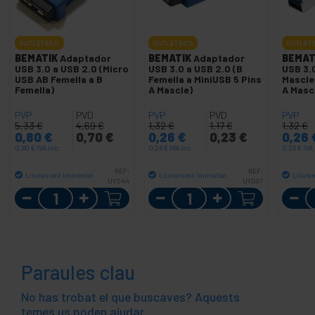
OUTLET
85%
OUTLET
80%
OUTLET
BEMATIK
Adaptador
BEMATIK
Adaptador
BEMAT
USB 3.0 a USB 2.0 (Micro
USB 3.0 a USB 2.0 (B
USB 3.0
USB AB Femella a B
Femella a MiniUSB 5 Pins
Mascle
Femella)
A Mascle)
A Masc
PVP
PVD
PVP
PVD
PVP
5,33
€
4,69
€
1,32
€
1,17
€
1,32
€
0,80
€
0,70
€
0,26
€
0,23
€
0,26
0,80
€
IVA inc.
0,26
€
IVA inc.
0,26
€
IVA 
REF:
REF:
Lliurament immediat
Lliurament immediat
Lliura
UY044
UY087
Quantitat
Quantitat
Paraules clau
No has trobat el que buscaves? Aquests
temes us poden ajudar