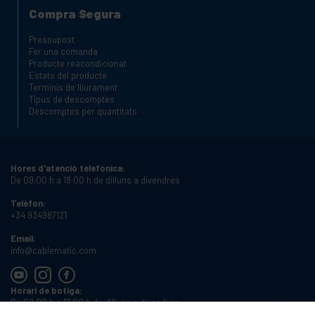
Compra Segura
Pressupost
Fer una comanda
Producte reacondicionat
Estats del producte
Terminis de lliurament
Tipus de descomptes
Descomptes per quantitats
Hores d'atenció telefònica:
De 09:00 h a 18:00 h de dilluns a divendres
Telèfon:
+34 934987121
Email:
info@cablematic.com
Horari de botiga:
De 08:00 h a 17:00 h de dilluns a divendres