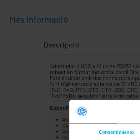
+
Targetes i accessoris SCSI
+
Ubiquiti Networks
Més informació
+
Racks i
servidors
Àudio
+
Descripció
i
vídeo
+
Il·luminació i
sonorització
Adaptador d'USB a 16 ports RS232 diss
robust en format industrial carril DI
+
Està equipat amb dos connectors tipu
Fotografia
font d'alimentació externa de 12 VDC 
(TxD, RxD, RTS, CTS, DTR, DSR, DCD, 
+
Eines i
(TxD/RxD) i se subministra amb cable U
ferreteria
Seguretat,
+
Especificacions
alarmes i
control
Adaptador USB a 16 ports sèrie R
+
Carcassa metàl·lica robusta.
Electrònica
Velocitat màxima de 921.6Kbps.
i gadgets
Consentimiento
Se subministra amb font d'alimen