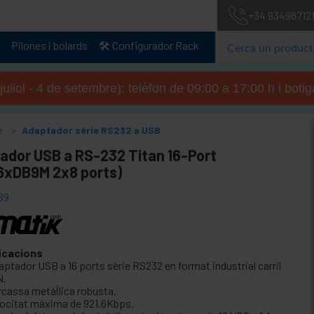
+34 93498712
Pilones i bolards
🛠️ Configurador Rack
 juliol - 4 de setembre): telèfon de 09:00 a 17:00 h i boti
e
Adaptador sèrie RS232 a USB
ador USB a RS-232 Titan 16-Port
6xDB9M 2x8 ports)
89
icacions
aptador USB a 16 ports sèrie RS232 en format industrial carril
N.
rcassa metàl·lica robusta.
locitat màxima de 921.6Kbps.