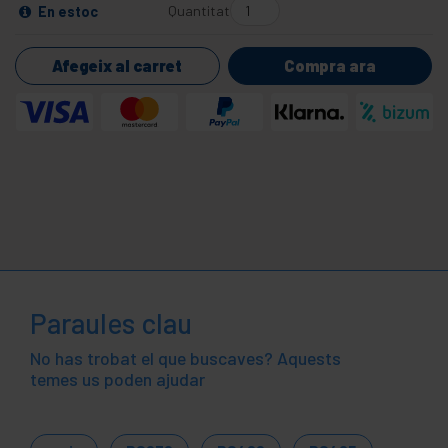
Quantitat
En estoc
Afegeix al carret
Compra ara
Paraules clau
No has trobat el que buscaves? Aquests
temes us poden ajudar