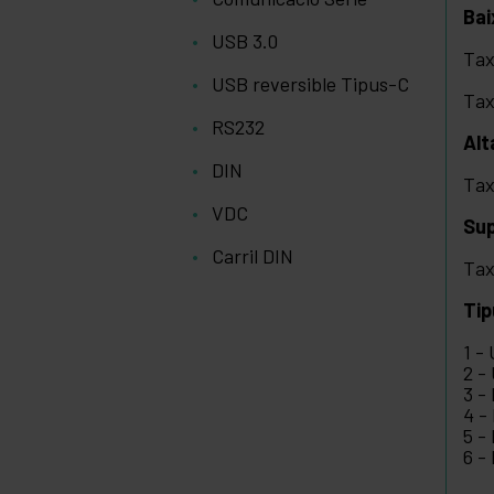
Bai
USB 3.0
Tax
USB reversible Tipus-C
Tax
RS232
Alt
DIN
Tax
VDC
Sup
Carril DIN
Tax
Tip
1 -
2 -
3 - 
4 - 
5 -
6 -