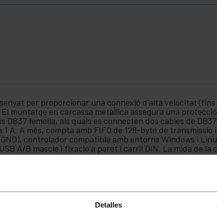
enyat per proporcionar una connexió d'alta velocitat (fins
N. El muntatge en carcassa metàl·lica assegura una protecci
s DB37 femella, als quals es connecten dos cables de DB37
a 1 A. A més, compta amb FIFO de 128-byte de transmissió 
GND), controlador compatible amb entorns Windows i Linux
SB A/B mascle i fixació a paret i carril DIN. La mida de la
S232 en format industrial carril DIN.
Detalles
tació externa de 12 VDC a 1 A.