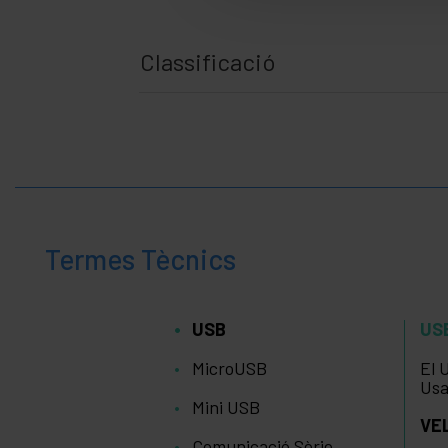
Classificació
Termes Tècnics
USB
US
MicroUSB
El 
Usa
Mini USB
VE
Comunicació Sèrie