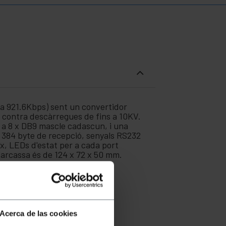
 a 921.6Kbps) sent un convertidor
ó contra descàrregues de fins a 10KV.
 a 8 x DB9 mascle cadascun, i una
i 384 byte de recepció, senyals RS232
, LEDs d'estat per a cada port
 carcassa és de 124 x 72 x 50 mm.
Acerca de las cookies