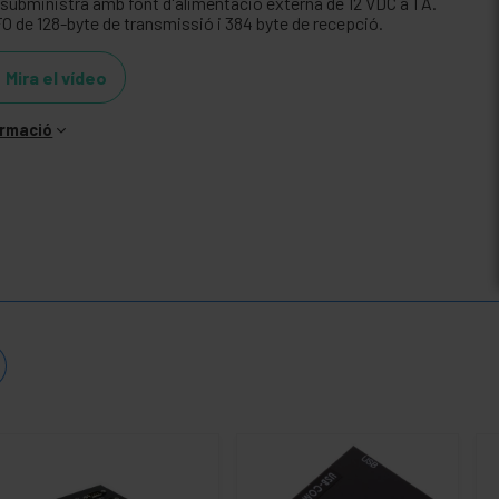
 subministra amb font d'alimentació externa de 12 VDC a 1 A.
FO de 128-byte de transmissió i 384 byte de recepció.
Mira el vídeo
ormació