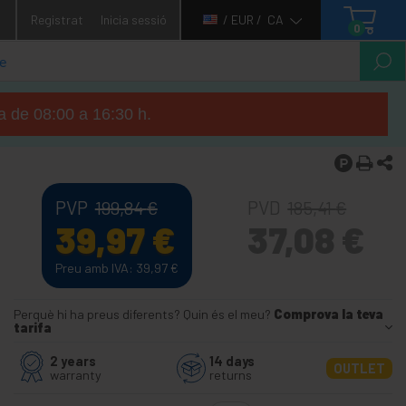
1
Registrat
Inicia sessió
/ EUR /
CA
0
ga de 08:00 a 16:30 h.
PVP
PVD
199,84
€
185,41
€
39,97
€
37,08
€
Preu amb IVA: 39,97
€
Perquè hi ha preus diferents? Quin és el meu?
Comprova la teva
tarifa
2 years
14 days
OUTLET
warranty
returns