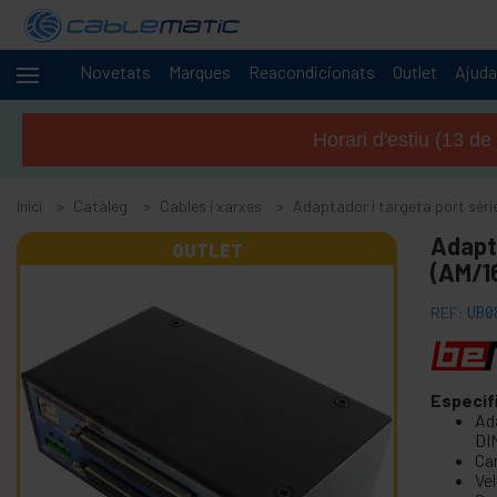
Novetats
Marques
Reacondicionats
Outlet
Ajuda
Cables
-
i
Horari d'estiu (13 de
xarxes
+
Accessoris SATA SAS M.2 SSD HDD
Inici
Catàleg
Cables i xarxes
Adaptador i targeta port sèri
+
Accessoris i targetes FireWire
Adapt
+
OUTLET
Adaptador i accessoris ATA IDE
(AM/1
+
Adaptador i accessoris Bluetooth
REF:
UB0
+
Adaptador i targeta port paral · lel
-
Adaptador i targeta port sèrie
Accessoris varis port sèrie
Especif
Ad
Adaptador RS232 a Bluetooth
DI
Ca
Adaptador RS422 RS485 a USB
Ve
Adaptador sèrie RS232 a USB