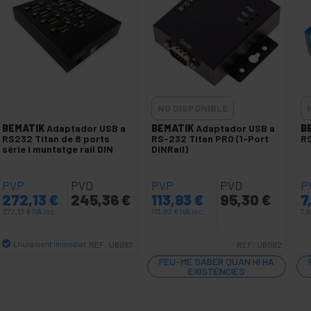
NO DISPONIBLE
BEMATIK
Adaptador USB a
BEMATIK
Adaptador USB a
B
RS232 Titan de 8 ports
RS-232 Titan PRO (1-Port
RS
sèrie i muntatge rail DIN
DINRail)
PVP
PVD
PVP
PVD
P
272,13
€
245,36
€
113,83
€
95,30
€
7
272,13
€
IVA inc.
113,83
€
IVA inc.
7,
Lliurament immediat
REF:
UB087
REF:
UB082
Quantitat
FEU-ME SABER QUAN HI HA
EXISTÈNCIES