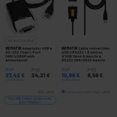
Targeta sèrie i paral·lel PCI
+
cable BCC
+
Cable i adaptador MIDI
+
Cables USB i accessoris USB
+
NO DISPONIBLE
Cables de xarxa per a CISCO
+
BEMATIK
Adaptador USB a
BEMATIK
Cable convertidor
Cables i accessoris per a telèfon
RS-232 Titan 1-Port
USB a RS232 1.8 metres
+
(AM/1xDB9M amb
d'USB tipus A mascle a
Components de xarxa ethernet
alimentació)
RS232 DB9/DB25 mascle
+
Connectors micro o aviació
PVP
PVD
PVP
PVD
+
Connectors modulars de 80x80mm
27,42
€
24,21
€
10,96
€
8,56
€
+
27,42
€
IVA inc.
10,96
€
IVA inc.
Commutador teclat ratolí i video
+
Fibra òptica
Lliurament immediat
REF:
UB067
REF:
UB069
+
GSM GPRS 3G UMTS HSDPA GPS
Quantitat
FEU-ME SABER QUAN HI HA
EXISTÈNCIES
+
Xarxa inalàmbrica
+
TP-Link Technologies