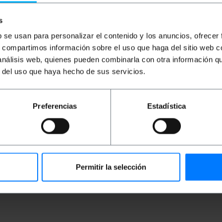
i 384 byte de recepció.
CTS, DTR, DSR, DCD, GND.
s
orns Windows i Linux.
.
b se usan para personalizar el contenido y los anuncios, ofrecer
e cadascun.
s, compartimos información sobre el uso que haga del sitio web 
0 mm.
 análisis web, quienes pueden combinarla con otra información q
t i carril DIN.
.
r del uso que haya hecho de sus servicios.
xD/RxD).
ascle.
s
Preferencias
Estadística
 simultàniament.
stemes operatius.
Permitir la selección