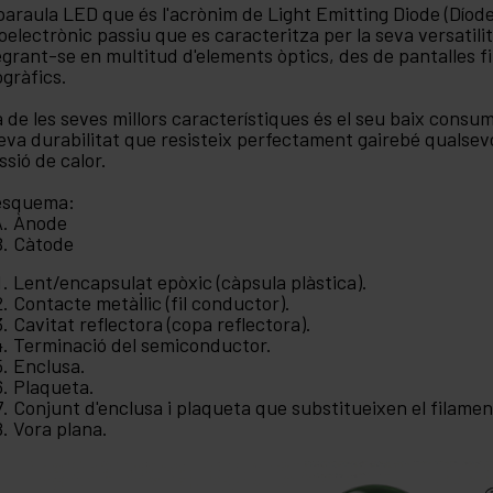
paraula LED que és l'acrònim de Light Emitting Diode (Dío
oelectrònic passiu que es caracteritza per la seva versatili
egrant-se en multitud d'elements òptics, des de pantalles fin
ogràfics.
 de les seves millors característiques és el seu baix consum
seva durabilitat que resisteix perfectament gairebé qualsevo
ssió de calor.
'esquema:
Ànode
Càtode
Lent/encapsulat epòxic (càpsula plàstica).
Contacte metàl·lic (fil conductor).
Cavitat reflectora (copa reflectora).
Terminació del semiconductor.
Enclusa.
Plaqueta.
Conjunt d'enclusa i plaqueta que substitueixen el filamen
Vora plana.