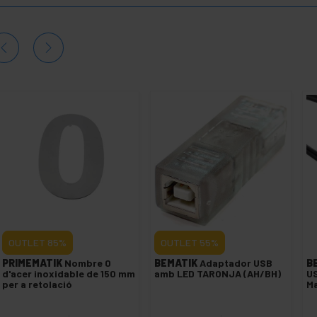
OUTLET
85%
OUTLET
55%
PRIMEMATIK
Nombre 0
BEMATIK
Adaptador USB
B
d'acer inoxidable de 150 mm
amb LED TARONJA (AH/BH)
US
per a retolació
Ma