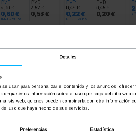
PVP
PVD
PVP
PVD
P
4,00
€
3,52
€
0,49
€
0,45
€
2
0,60
€
0,53
€
0,22
€
0,20
€
2,
0,60
€
IVA inc.
0,22
€
IVA inc.
Lliurament immediat
Lliurament immediat
REF:
NZ020
REF:
UB034
Quantitat
Quantitat
Detalles
s
b se usan para personalizar el contenido y los anuncios, ofrecer
s, compartimos información sobre el uso que haga del sitio web 
 análisis web, quienes pueden combinarla con otra información q
r del uso que haya hecho de sus servicios.
ideal per a aquells que vulguin identificar cables, compro
cat amb connectors A-Hembra i B-Hembra que ofereixen una 
Preferencias
Estadística
or blau brillant que ofereix una visibilitat excel·lent, per l