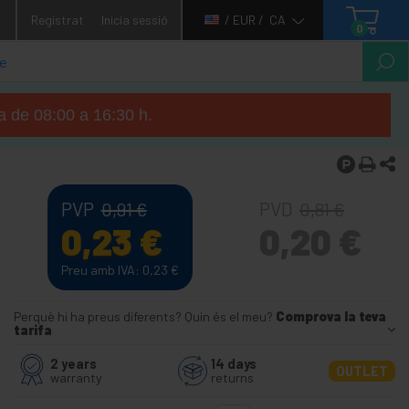
1
Registrat
Inicia sessió
/ EUR /
CA
0
ga de 08:00 a 16:30 h.
PVP
PVD
0,91
€
0,81
€
0,23
€
0,20
€
Preu amb IVA: 0,23
€
Perquè hi ha preus diferents? Quin és el meu?
Comprova la teva
tarifa
2 years
14 days
OUTLET
warranty
returns