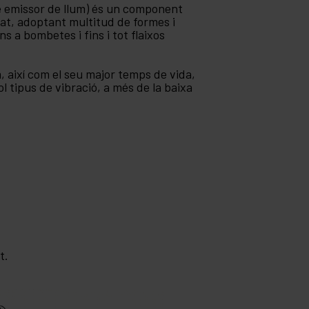
de emissor de llum) és un component
tat, adoptant multitud de formes i
s a bombetes i fins i tot flaixos
, així com el seu major temps de vida,
l tipus de vibració, a més de la baixa
t.