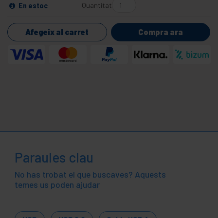
Quantitat
En estoc
Afegeix al carret
Compra ara
Paraules clau
No has trobat el que buscaves? Aquests
temes us poden ajudar