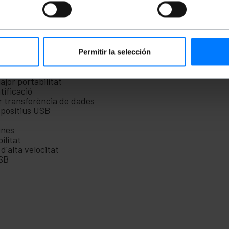
ica per identificar cables, comprovar el funcionament del p
LED de color blau
Permitir la selección
tectar el funcionament del port USB o per qüestions estètiq
A-Femella i B-Femella
jor portabilitat
tificació
r transferència de dades
spositius USB
ines
ilitat
'alta velocitat
USB