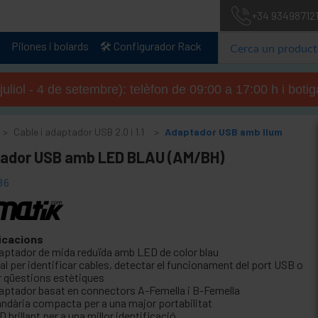
+34 93498712
Pilones i bolards
🛠️ Configurador Rack
 juliol - 4 de setembre): telèfon de 09:00 a 17:00 h i boti
Cable i adaptador USB 2.0 i 1.1
Adaptador USB amb llum
ador USB amb LED BLAU (AM/BH)
36
icacions
aptador de mida reduïda amb LED de color blau
al per identificar cables, detectar el funcionament del port USB o
r qüestions estètiques
aptador basat en connectors A-Femella i B-Femella
andària compacta per a una major portabilitat
 brillant per a una millor identificació