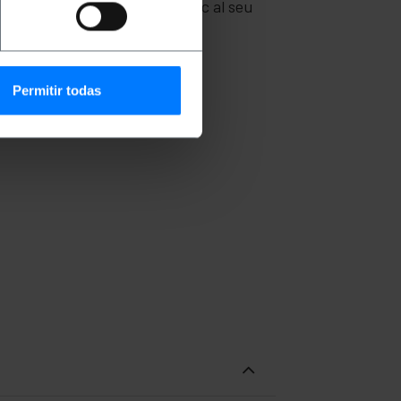
ort USB i afegir un toc estètic al seu
Permitir todas
ues