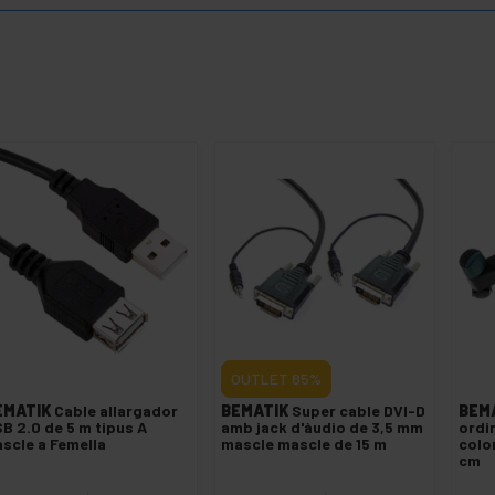
OUTLET
85%
EMATIK
Cable allargador
BEMATIK
Super cable DVI-D
BEM
B 2.0 de 5 m tipus A
amb jack d'àudio de 3,5 mm
ordi
scle a Femella
mascle mascle de 15 m
colo
cm