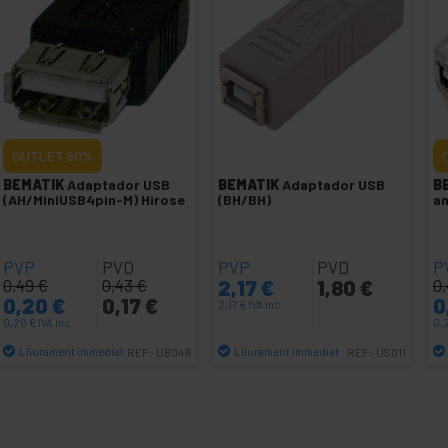
OUTLET
60%
BEMATIK
Adaptador USB
BEMATIK
Adaptador USB
B
(AH/MiniUSB4pin-M) Hirose
(BH/BH)
a
PVP
PVD
PVP
PVD
P
0,49
€
0,43
€
2,17
€
1,80
€
0
0,20
€
0,17
€
0
2,17
€
IVA inc.
0,20
€
IVA inc.
0,
Lliurament immediat
Lliurament immediat
REF:
UB049
REF:
US011
Quantitat
Quantitat