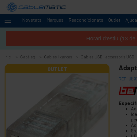
Novetats
Marques
Reacondicionats
Outlet
Ajuda
Cables
-
i
Horari d'estiu (13 de
xarxes
+
Accessoris SATA SAS M.2 SSD HDD
Inici
Catàleg
Cables i xarxes
Cables USB i accessoris USB
+
Accessoris i targetes FireWire
Adapt
+
OUTLET
Adaptador i accessoris ATA IDE
+
Adaptador i accessoris Bluetooth
REF:
UB0
+
Adaptador i targeta port paral · lel
+
Adaptador i targeta port sèrie
Especif
+
cable BCC
Ad
Ide
+
Cable i adaptador MIDI
pe
-
Cables USB i accessoris USB
Ad
Gr
LED
Adaptador USB a PS2