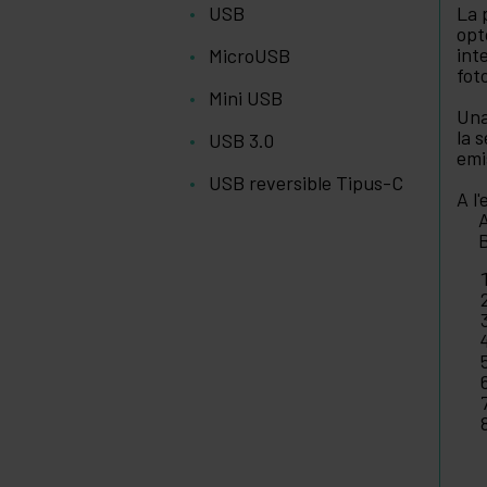
USB
La 
opt
int
MicroUSB
fot
Mini USB
Una
la 
USB 3.0
emi
USB reversible Tipus-C
A l