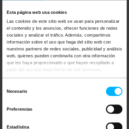
No has trobat el que buscaves? Aquests
Esta página web usa cookies
temes us poden ajudar
Las cookies de este sitio web se usan para personalizar
el contenido y los anuncios, ofrecer funciones de redes
eina
ferreteria
electrònica
sociales y analizar el tráfico. Además, compartimos
información sobre el uso que haga del sitio web con
electricista
lampista
mesurador
nuestros partners de redes sociales, publicidad y análisis
web, quienes pueden combinarla con otra información
comprovador
test
mesurament
que les haya proporcionado o que hayan recopilado a
partir del uso que haya hecho de sus servicios.
anàlisi
Selección
Necesario
de
consentimiento
Més informació
Preferencias
Estadística