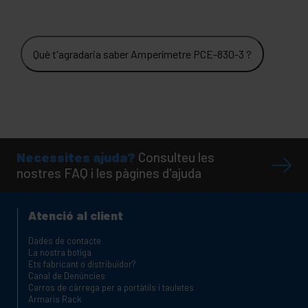
Què t'agradaria saber Amperímetre PCE-830-3 ?
Necessites ajuda?
Consulteu les
nostres FAQ i les pàgines d'ajuda
Atenció al client
Dades de contacte
La nostra botiga
Ets fabricant o distribuïdor?
Canal de Denúncies
Carros de càrrega per a portàtils i tauletes
Armaris Rack