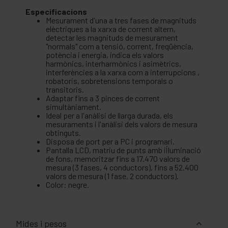
Especificacions
Mesurament d'una a tres fases de magnituds
elèctriques a la xarxa de corrent altern,
detectar les magnituds de mesurament
"normals" com a tensió, corrent, freqüència,
potència i energia, indica els valors
harmònics, interharmònics i asimètrics,
interferències a la xarxa com a interrupcions ,
robatoris, sobretensions temporals o
transitoris.
Adaptar fins a 3 pinces de corrent
simultàniament.
Ideal per a l'anàlisi de llarga durada, els
mesuraments i l'anàlisi dels valors de mesura
obtinguts.
Disposa de port per a PC i programari.
Pantalla LCD, matriu de punts amb il·luminació
de fons, memoritzar fins a 17.470 valors de
mesura (3 fases, 4 conductors), fins a 52.400
valors de mesura (1 fase, 2 conductors).
Color: negre.
Mides i pesos