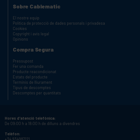
Sobre Cablematic
El nostre equip
Política de protecció de dades personals i privadesa
Cookies
Copyright i avis legal
Opinions
Compra Segura
Pressupost
Fer una comanda
Producte reacondicionat
Estats del producte
Terminis de lliurament
Tipus de descomptes
Descomptes per quantitats
Hores d'atenció telefònica:
De 09:00 h a 18:00 h de dilluns a divendres
Telèfon:
+34 934987121