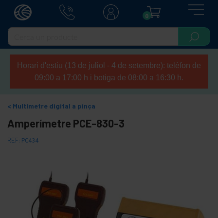
0
Horari d'estiu (13 de juliol - 4 de setembre): telèfon de
09:00 a 17:00 h i botiga de 08:00 a 16:30 h.
Multímetre digital a pinça
Amperímetre PCE-830-3
REF:
PC434