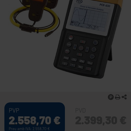
PVP
PVD
2.558,70
€
2.399,30
€
Preu amb IVA: 2.558,70
€