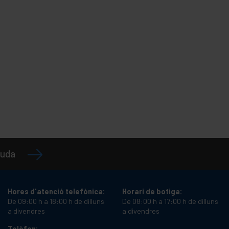
juda
Hores d'atenció telefònica:
Horari de botiga:
De 09:00 h a 18:00 h de dilluns
De 08:00 h a 17:00 h de dilluns
a divendres
a divendres
Telèfon: