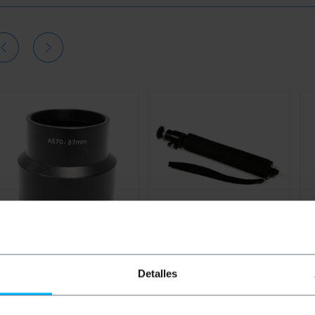
OUTLET
35%
OUTLET
35%
BEMATIK
Tub adaptador
BEMATIK
Braç extensible
B
per objectiu Canon EOS
per càmera universal de
d
Detalles
A570 37mm
500mm