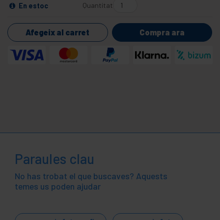
Quantitat
En estoc
Afegeix al carret
Compra ara
Paraules clau
No has trobat el que buscaves? Aquests
temes us poden ajudar