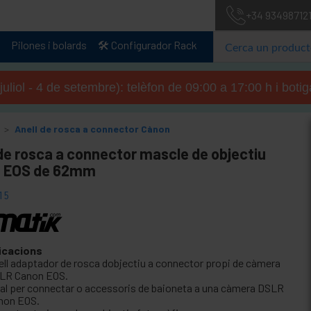
+34 93498712
Pilones i bolards
🛠️ Configurador Rack
 juliol - 4 de setembre): telèfon de 09:00 a 17:00 h i boti
Anell de rosca a connector Cànon
de rosca a connector mascle de objectiu
 EOS de 62mm
15
icacions
ell adaptador de rosca dobjectiu a connector propi de càmera
LR Canon EOS.
eal per connectar o accessoris de baioneta a una càmera DSLR
non EOS.