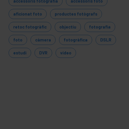
accessoris fotografia
accessoris foto
aficionat foto
productes fotògrafs
retoc fotogràfic
objectiu
fotografia
foto
càmera
fotogràfica
DSLR
estudi
DVR
vídeo