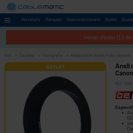
Novetats
Marques
Reacondicionats
Outlet
Ajuda
Cables
+
i
Horari d'estiu (13 de
xarxes
+
Racks i
servidors
Inici
Catàleg
Fotografia
Adaptadors anells i tubs objectiu
Àudio
+
Anell 
i
OUTLET
Canon
vídeo
+
Il·luminació i
REF:
ED0
sonorització
-
Fotografia
Especif
-
An
Adaptadors anells i tubs objectiu
DS
Id
Adaptador d'objectiu Nikon
Ca
Adaptador d'objectiu Pentax