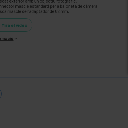
scat exterior amb un objectiu fotogràfic.
nnector mascle estàndard per a baioneta de càmera.
sca mascle de l'adaptador de 62 mm.
Mira el vídeo
ormació