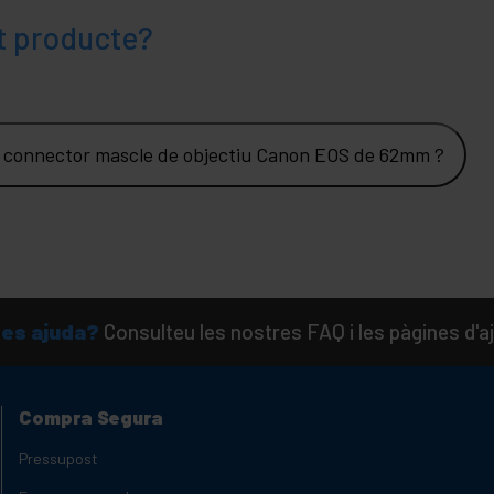
t producte?
 a connector mascle de objectiu Canon EOS de 62mm ?
es ajuda?
Consulteu les nostres FAQ i les pàgines d'a
Compra Segura
Pressupost