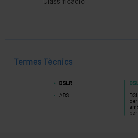
Classificació
Termes Tècnics
DSLR
DS
ABS
DSL
per
amb
per