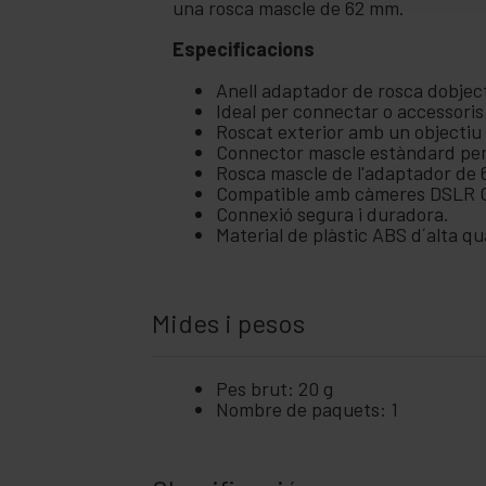
una rosca mascle de 62 mm.
Especificacions
Anell adaptador de rosca dobje
Ideal per connectar o accessor
Roscat exterior amb un objectiu 
Connector mascle estàndard per
Rosca mascle de l'adaptador de
Compatible amb càmeres DSLR 
Connexió segura i duradora.
Material de plàstic ABS d´alta qua
Mides i pesos
Pes brut: 20 g
Nombre de paquets: 1