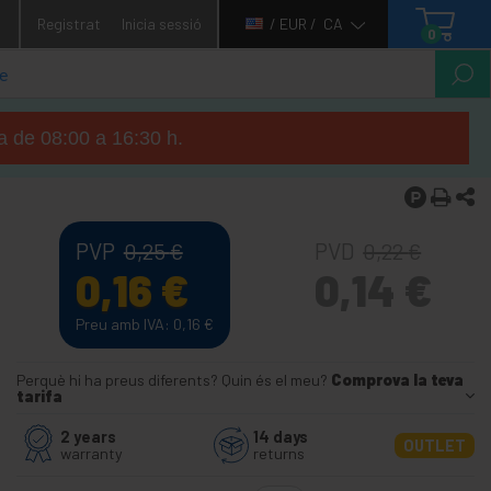
1
Registrat
Inicia sessió
/ EUR /
CA
0
ga de 08:00 a 16:30 h.
PVP
PVD
0,25
€
0,22
€
0,16
€
0,14
€
Preu amb IVA: 0,16
€
Perquè hi ha preus diferents? Quin és el meu?
Comprova la teva
tarifa
2 years
14 days
OUTLET
warranty
returns