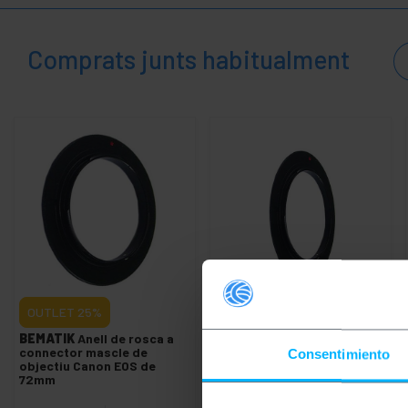
+
Àrea
Mèdica
Comprats junts habitualment
OUTLET
25%
OUTLET
35%
BEMATIK
Anell de rosca a
BEMATIK
Anell de rosca a
connector mascle de
connector mascle de
Consentimiento
objectiu Canon EOS de
objectiu Canon EOS de
72mm
77mm