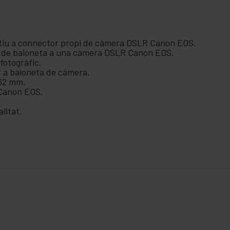
ctiu a connector propi de càmera DSLR Canon EOS.
is de baioneta a una càmera DSLR Canon EOS.
fotogràfic.
 a baioneta de càmera.
 62 mm.
Canon EOS.
litat.