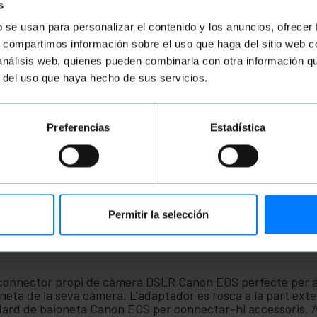
PVP
PVD
PVP
PVD
P
s
0,25
€
0,22
€
3,04
€
2,38
€
1
b se usan para personalizar el contenido y los anuncios, ofrecer
0,16
€
0,14
€
1,98
€
1,55
€
0
s, compartimos información sobre el uso que haga del sitio web 
0,16
€
IVA inc.
1,98
€
IVA inc.
0,
 análisis web, quienes pueden combinarla con otra información q
Lliurament immediat
Lliurament immediat
REF:
ED050
REF:
EV076
r del uso que haya hecho de sus servicios.
Quantitat
Quantitat
Preferencias
Estadística
Permitir la selección
 connector propi de càmera DSLR Canon EOS perfecte per a
oneta de la seva càmera. L'adaptador es rosca a la part exter
dard de baioneta Canon EOS per connectar-hi accessoris. 