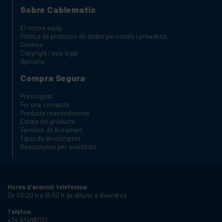
Sobre Cablematic
El nostre equip
Política de protecció de dades personals i privadesa
Cookies
Copyright i avis legal
Opinions
Compra Segura
Pressupost
Fer una comanda
Producte reacondicionat
Estats del producte
Terminis de lliurament
Tipus de descomptes
Descomptes per quantitats
Hores d'atenció telefònica:
De 09:00 h a 18:00 h de dilluns a divendres
Telèfon:
+34 934987121