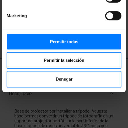
suports per a TV
suports de monitor
Marketing
suport paret TV
suport sostre TV
suports VESA
Permitir todas
Permitir la selección
Més informació
Denegar
Descripció
Base de projector per instal·lar a trípode. Aquesta
base permet convertir un trípode de fotografia en un
suport de projector portàtil. A la part inferior de la
base disposa de rosca universal de 3/8", cosa que