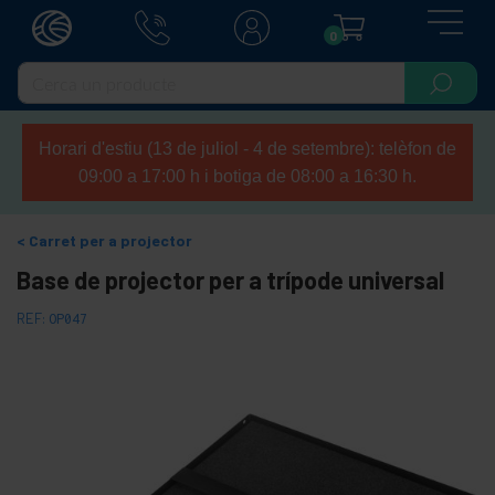
0
Horari d'estiu (13 de juliol - 4 de setembre): telèfon de
09:00 a 17:00 h i botiga de 08:00 a 16:30 h.
Carret per a projector
Base de projector per a trípode universal
REF:
OP047