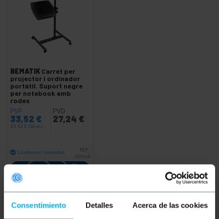
BEMATIK
Carret per
projector i ordinador
portàtil. Suport negre
per notebook amb
rodes
PVP
PVD
33,52
€
27,24
€
33,52
€
IVA inc.
REF:
Lliurament immediat
OP046
Quantitat
Consentimiento
Detalles
Acerca de las cookies