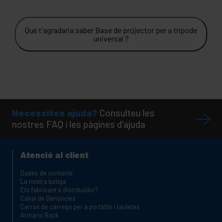
Què t'agradaria saber Base de projector per a trípode
universal ?
Necessites ajuda?
Consulteu les
nostres FAQ i les pàgines d'ajuda
Atenció al client
Dades de contacte
La nostra botiga
Ets fabricant o distribuïdor?
Canal de Denúncies
Carros de càrrega per a portàtils i tauletes
Armaris Rack