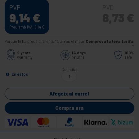
PVP
PVD
9,14
€
8,73
€
Preu amb IVA: 9,14
€
Perquè hi ha preus diferents? Quin és el meu?
Comprova la teva tarifa
2 years
14 days
100%
warranty
returns
safe
Quantitat
En estoc
Afegeix al carret
Compra ara