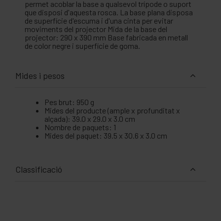
permet acoblar la base a qualsevol trípode o suport
que disposi d'aquesta rosca. La base plana disposa
de superfície d'escuma i d'una cinta per evitar
moviments del projector Mida de la base del
projector: 290 x 390 mm Base fabricada en metall
de color negre i superfície de goma.
Mides i pesos
Pes brut: 950 g
Mides del producte (ample x profunditat x
alçada): 39.0 x 29.0 x 3.0 cm
Nombre de paquets: 1
Mides del paquet: 39.5 x 30.6 x 3.0 cm
Classificació