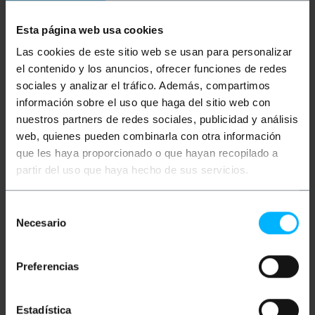
Paraules clau
No has trobat el que buscaves? Aquests
Esta página web usa cookies
temes us poden ajudar
Las cookies de este sitio web se usan para personalizar
el contenido y los anuncios, ofrecer funciones de redes
sociales y analizar el tráfico. Además, compartimos
suport per a projector
información sobre el uso que haga del sitio web con
nuestros partners de redes sociales, publicidad y análisis
suport de sostre per projector
web, quienes pueden combinarla con otra información
suport extensible per projector
que les haya proporcionado o que hayan recopilado a
partir del uso que haya hecho de sus servicios.
suport universal per projector
Selección
tripode per a projector
fotografia
Necesario
de
consentimiento
foto
càmera
fotogràfica
DSLR
Preferencias
estudi
DVR
vídeo
suport TV
Estadística
suport televisio
suport pantalla