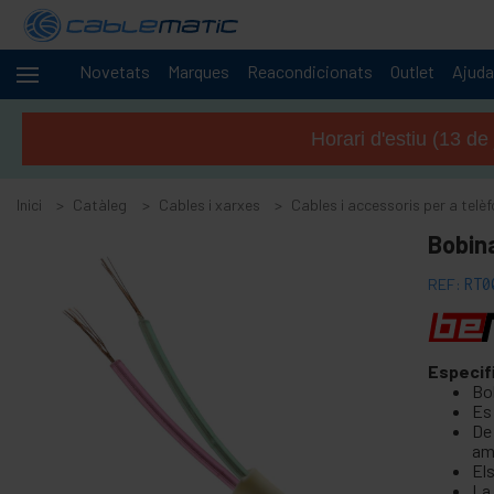
Novetats
Marques
Reacondicionats
Outlet
Ajuda
Cables
-
i
Horari d'estiu (13 de
xarxes
+
Accessoris SATA SAS M.2 SSD HDD
Inici
Catàleg
Cables i xarxes
Cables i accessoris per a telè
+
Accessoris i targetes FireWire
Bobina
+
Adaptador i accessoris ATA IDE
+
Adaptador i accessoris Bluetooth
REF:
RT0
+
Adaptador i targeta port paral · lel
+
Adaptador i targeta port sèrie
Especif
+
cable BCC
Bo
Es 
+
Cable i adaptador MIDI
De 
+
Cables USB i accessoris USB
amb
Els
+
Cables de xarxa per a CISCO
La 