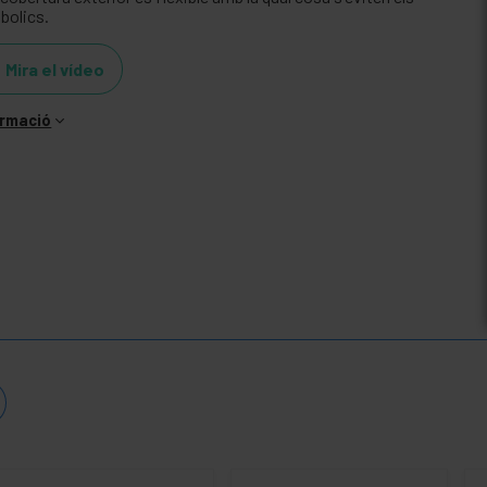
bolics.
Mira el vídeo
ormació