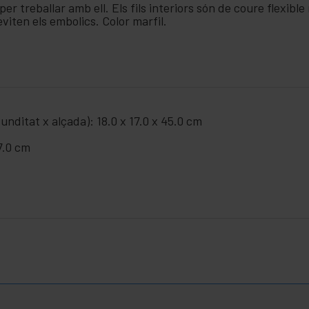
per treballar amb ell. Els fils interiors són de coure flexibl
eviten els embolics. Color marfil.
nditat x alçada): 18.0 x 17.0 x 45.0 cm
7.0 cm