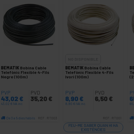
NO DISPONIBLE
BEMATIK
Bobina Cable
BEMATIK
Bobina Cable
B
Telefònic Flexible 4-Fils
Telefònic Flexible 4-Fils
Te
Negre (100m)
Ivori (100m)
(
PVP
PVD
PVP
PVD
P
43,02
€
35,20
€
8,90
€
6,50
€
6
43,02
€
IVA inc.
8,90
€
IVA inc.
65
De 3 a 5 dies hàbils
REF:
RT003
REF:
RT001
Quantitat
FEU-ME SABER QUAN HI HA
EXISTÈNCIES