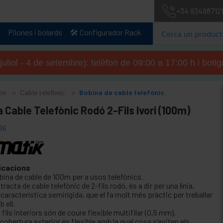
+34 93498712
Pilones i bolards
🛠️ Configurador Rack
 juliol - 4 de setembre): telèfon de 09:00 a 17:00 h i boti
fon
Cable telefònic
Bobina de cable telefònic
 Cable Telefònic Rodó 2-Fils Ivori (100m)
06
icacions
bina de cable de 100m per a usos telefònics.
tracta de cable telefònic de 2-fils rodó, és a dir per una línia.
característica semirígida, que el fa molt més pràctic per treballar
 ell.
 fils interiors són de coure flexible multifilar (0,5 mm).
cobertura exterior és flexible amb la qual cosa s'eviten els