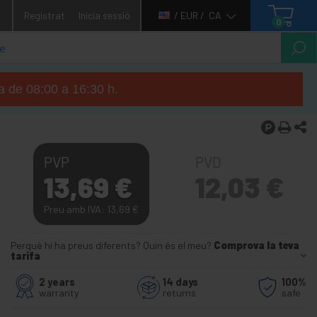
1
Registrat
Inicia sessió
/ EUR /
CA
0
ga de 08:00 a 16:30 h.
PVP
PVD
13,69
€
12,03
€
Preu amb IVA: 13,69
€
Perquè hi ha preus diferents? Quin és el meu?
Comprova la teva
tarifa
2 years
14 days
100%
warranty
returns
safe