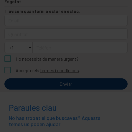
Esgotat
T'avisem quan torni a estar en estoc.
Email
Quantitat
Telèfon
Ho necessita de manera urgent?
Accepto els
termes i condicions
.
Enviar
Paraules clau
No has trobat el que buscaves? Aquests
temes us poden ajudar