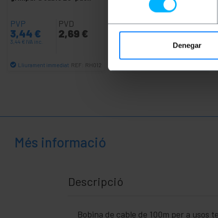
+
Àrea
Mèdica
PVP
PVD
PVP
PVD
3,44
€
2,69
€
6,45
€
5,18
€
3,44
€
IVA inc.
6,45
€
IVA inc.
Denegar
Lliurament immediat
Lliurament immediat
REF:
RH012
REF:
BR083
Quantitat
Quantitat
Més informació
Descripció
Bobina de cable de 100m per a usos tele