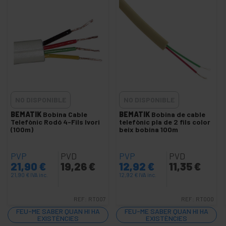
Caixa de superficie RJ11
Eines per a telefonia
Protector de descàrregues telèfon
+
Components de xarxa ethernet
+
Connectors micro o aviació
+
Connectors modulars de 80x80mm
NO DISPONIBLE
NO DISPONIBLE
+
Commutador teclat ratolí i video
BEMATIK
Bobina Cable
BEMATIK
Bobina de cable
+
Fibra òptica
Telefònic Rodó 4-Fils Ivori
telefònic pla de 2 fils color
(100m)
beix bobina 100m
+
GSM GPRS 3G UMTS HSDPA GPS
+
Xarxa inalàmbrica
PVP
PVD
PVP
PVD
+
TP-Link Technologies
21,90
€
19,26
€
12,92
€
11,35
€
21,90
€
IVA inc.
+
12,92
€
IVA inc.
Targetes i accessoris SCSI
+
Ubiquiti Networks
REF:
RT007
REF:
RT000
FEU-ME SABER QUAN HI HA
FEU-ME SABER QUAN HI HA
+
Racks i
EXISTÈNCIES
EXISTÈNCIES
servidors