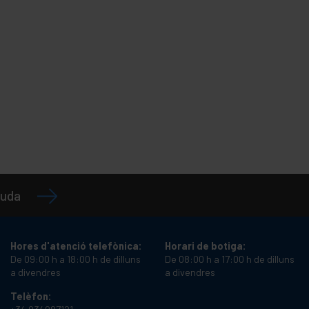
juda
Hores d'atenció telefònica:
Horari de botiga:
De 09:00 h a 18:00 h de dilluns
De 08:00 h a 17:00 h de dilluns
a divendres
a divendres
Telèfon: