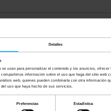
Detalles
s
b se usan para personalizar el contenido y los anuncios, ofrecer
s, compartimos información sobre el uso que haga del sitio web 
 análisis web, quienes pueden combinarla con otra información q
r del uso que haya hecho de sus servicios.
BEMATIK
Cua SC a UPC
BEMATIK
Abraçadora de
B
Preferencias
Estadística
simplex monomode 9/125
clau per cable rodó 6 mm
ò
0,9 mm d'2 m
paquet de 20 unitats blanc
fi