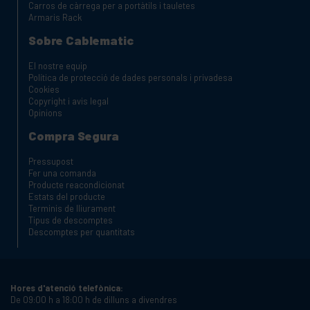
Carros de càrrega per a portàtils i tauletes
Armaris Rack
Sobre Cablematic
El nostre equip
Política de protecció de dades personals i privadesa
Cookies
Copyright i avis legal
Opinions
Compra Segura
Pressupost
Fer una comanda
Producte reacondicionat
Estats del producte
Terminis de lliurament
Tipus de descomptes
Descomptes per quantitats
Hores d'atenció telefònica:
De 09:00 h a 18:00 h de dilluns a divendres