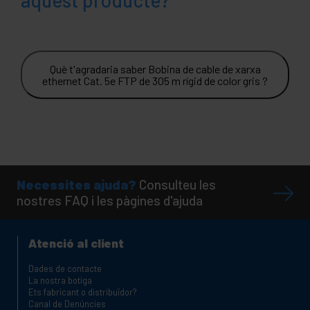
aquest producte?
Què t'agradaria saber Bobina de cable de xarxa
ethernet Cat. 5e FTP de 305 m rígid de color gris ?
Necessites ajuda?
Consulteu les
nostres FAQ i les pàgines d'ajuda
Atenció al client
Dades de contacte
La nostra botiga
Ets fabricant o distribuïdor?
Canal de Denúncies