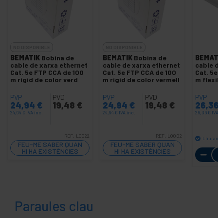
NO DISPONIBLE
NO DISPONIBLE
BEMATIK
Bobina de
BEMATIK
Bobina de
BEMAT
cable de xarxa ethernet
cable de xarxa ethernet
cable 
Cat. 5e FTP CCA de 100
Cat. 5e FTP CCA de 100
Cat. 5
m rígid de color verd
m rígid de color vermell
m flexi
PVP
PVD
PVP
PVD
PVP
24,94
€
19,48
€
24,94
€
19,48
€
26,3
24,94
€
IVA inc.
24,94
€
IVA inc.
26,36
€
IVA
REF:
LQ022
REF:
LQ002
Lliura
FEU-ME SABER QUAN
FEU-ME SABER QUAN
HI HA EXISTÈNCIES
HI HA EXISTÈNCIES
Paraules clau