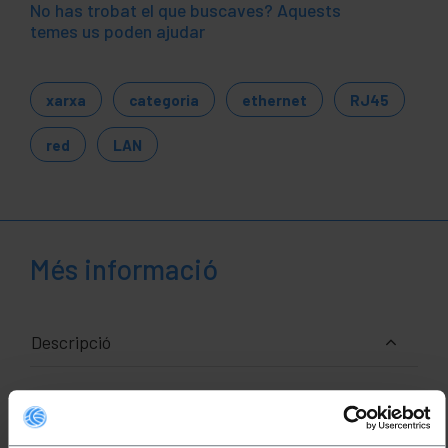
No has trobat el que buscaves? Aquests
temes us poden ajudar
xarxa
categoria
ethernet
RJ45
red
LAN
Més informació
Descripció
Bobina de cable de xarxa rigid de categoria 5e FTP
de 305 m AWG24. Velocitat de transmissió de dades
de fins a 1Gbps (1000Mbps) amb una amplada de