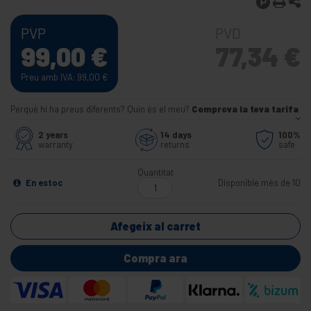
PVP
PVD
99,00
€
77,34
€
Preu amb IVA: 99,00
€
Perquè hi ha preus diferents? Quin és el meu?
Comprova la teva tarifa
2 years
14 days
100%
warranty
returns
safe
Quantitat
En estoc
Disponible més de 10
Afegeix al carret
Compra ara