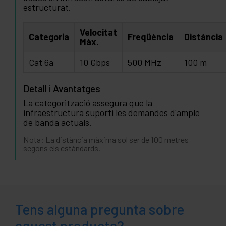
estructurat.
Velocitat
Categoria
Freqüència
Distància
Màx.
Cat 6a
10 Gbps
500 MHz
100 m
Detall i Avantatges
La categorització assegura que la
infraestructura suporti les demandes d'ample
de banda actuals.
Nota: La distància màxima sol ser de 100 metres
segons els estàndards.
Tens alguna pregunta sobre