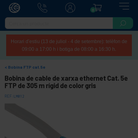
0
Horari d'estiu (13 de juliol - 4 de setembre): telèfon de
09:00 a 17:00 h i botiga de 08:00 a 16:30 h.
Bobina FTP cat.5e
Bobina de cable de xarxa ethernet Cat. 5e
FTP de 305 m rígid de color gris
REF:
LM012