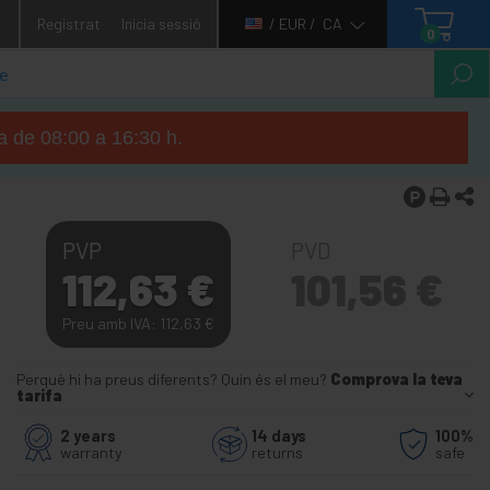
1
Registrat
Inicia sessió
/ EUR /
CA
0
ga de 08:00 a 16:30 h.
PVP
PVD
112,63
€
101,56
€
Preu amb IVA: 112,63
€
Perquè hi ha preus diferents? Quin és el meu?
Comprova la teva
tarifa
2 years
14 days
100%
warranty
returns
safe