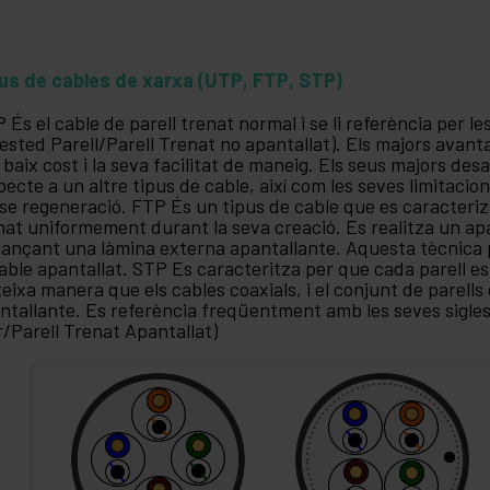
us de cables de xarxa (UTP, FTP, STP)
 És el cable de parell trenat normal i se li referència per l
ested Parell/Parell Trenat no apantallat). Els majors avant
 baix cost i la seva facilitat de maneig. Els seus majors de
pecte a un altre tipus de cable, així com les seves limitacio
se regeneració. FTP És un tipus de cable que es caracteriz
nat uniformement durant la seva creació. Es realitza un apa
jançant una làmina externa apantallante. Aquesta tècnica p
cable apantallat. STP Es caracteritza per que cada parell es
eixa manera que els cables coaxials, i el conjunt de parell
ntallante. Es referència freqüentment amb les seves sigles
r/Parell Trenat Apantallat)