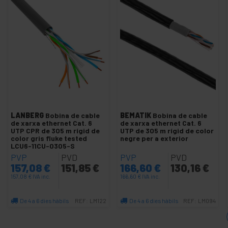
+
Cable de red SFTP cat.8 LSHF
+
Cable de xarxa SSTP cat.7
+
Cable de xarxa UTP cat.5e
-
Cable de xarxa UTP cat.6 / cat.6A
Accessoris UTP cat.6
Bobina UTP cat.6 / cat.6A
+
Latiguillo UTP cat.6 / cat.6A
Roseta UTP cat.6
LANBERG
Bobina de cable
BEMATIK
Bobina de cable
de xarxa ethernet Cat. 6
de xarxa ethernet Cat. 6
UTP CPR de 305 m rígid de
UTP de 305 m rígid de color
+
Cable de xarxa UTP cat.6 LSHF
color gris fluke tested
negre per a exterior
LCU6-11CU-0305-S
Cables i connectors varis
PVP
PVD
PVP
PVD
Eina per a cable LAN
157,08
€
151,85
€
166,60
€
130,16
€
157,08
€
+
IVA inc.
166,60
€
IVA inc.
Patch panel configurable
+
Concentrador de xarxa ethernet
De 4 a 6 dies hàbils
De 4 a 6 dies hàbils
REF:
LM122
REF:
LM094
+
Quantitat
Quantitat
Conversor de UTP a fibra òptica