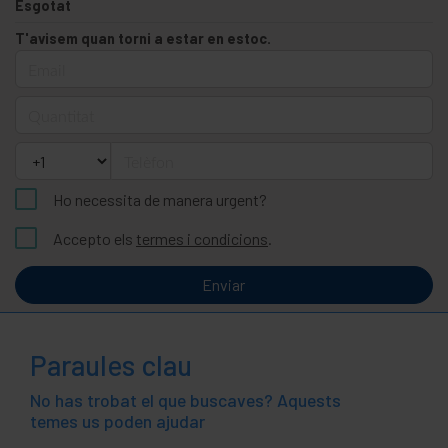
Esgotat
T'avisem quan torni a estar en estoc.
Email
Quantitat
Telèfon
Ho necessita de manera urgent?
Accepto els
termes i condicions
.
Enviar
Paraules clau
No has trobat el que buscaves? Aquests
temes us poden ajudar