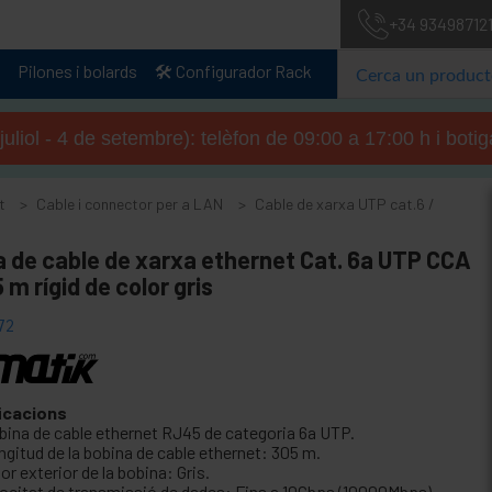
+34 93498712
Pilones i bolards
🛠️ Configurador Rack
 juliol - 4 de setembre): telèfon de 09:00 a 17:00 h i boti
t
Cable i connector per a LAN
Cable de xarxa UTP cat.6 /
a de cable de xarxa ethernet Cat. 6a UTP CCA
 m rígid de color gris
72
icacions
bina de cable ethernet RJ45 de categoria 6a UTP.
ngitud de la bobina de cable ethernet: 305 m.
or exterior de la bobina: Gris.
locitat de transmissió de dades: Fins a 10Gbps (10000Mbps).