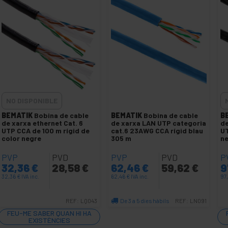
NO DISPONIBLE
BEMATIK
Bobina de cable
BEMATIK
Bobina de cable
B
de xarxa ethernet Cat. 6
de xarxa LAN UTP categoria
de
UTP CCA de 100 m rígid de
cat.6 23AWG CCA rígid blau
UT
color negre
305 m
ne
PVP
PVD
PVP
PVD
P
32,36
€
28,58
€
62,46
€
59,62
€
9
32,36
€
IVA inc.
62,46
€
IVA inc.
97
De 3 a 5 dies hàbils
REF:
LQ043
REF:
LN091
Quantitat
FEU-ME SABER QUAN HI HA
EXISTÈNCIES