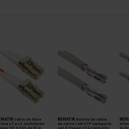
EMATIK
Cable de fibra
BEMATIK
Bobina de cable
BEM
tica LC a LC multimode
de xarxa LAN UTP categoria
ethe
plex 62.5/125 de 15 m
cat.6 24awg CCA rígid gris
m de