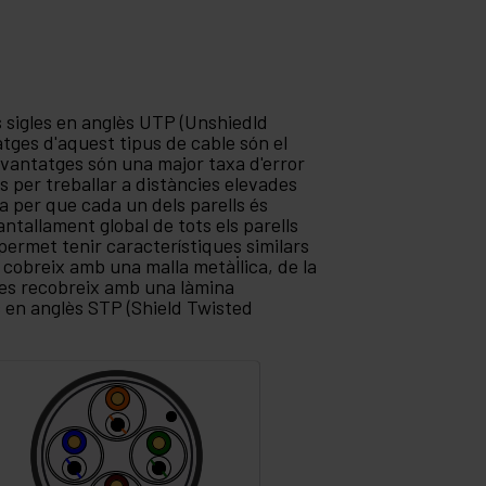
es sigles en anglès UTP (Unshiedld
atges d'aquest tipus de cable són el
savantatges són una major taxa d'error
ns per treballar a distàncies elevades
a per que cada un dels parells és
ntallament global de tots els parells
ermet tenir característiques similars
 cobreix amb una malla metàl·lica, de la
s es recobreix amb una làmina
 en anglès STP (Shield Twisted