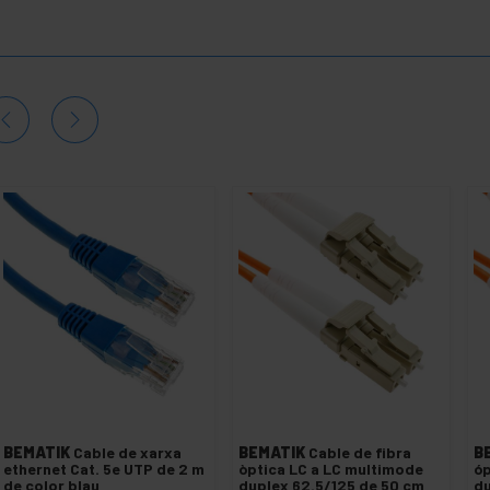
BEMATIK
Cable de xarxa
BEMATIK
Cable de fibra
B
ethernet Cat. 5e UTP de 2 m
òptica LC a LC multimode
óp
de color blau
duplex 62.5/125 de 50 cm
du