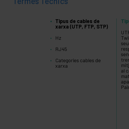
Termes Tècnics
Tipus de cables de
Tip
xarxa (UTP, FTP, STP)
UTP
Hz
Twi
seu
res
RJ45
sen
tre
Categories cables de
mit
xarxa
al 
mat
apa
Pai