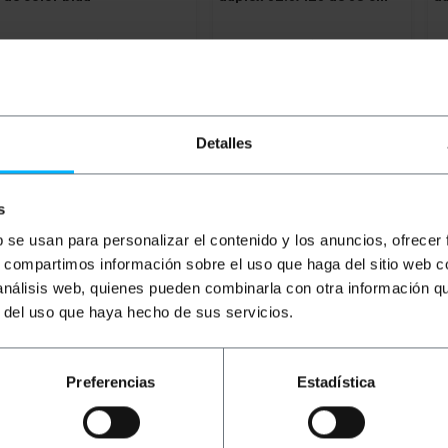
PVP
PVD
PVP
PVD
P
1,11
€
0,88
€
8,06
€
6,50
€
1
1,11
€
IVA inc.
8,06
€
IVA inc.
14
Lliurament immediat
En 4 setmanes
REF:
RL014
REF:
FI000
Detalles
Quantitat
Quantitat
s
b se usan para personalizar el contenido y los anuncios, ofrecer
s, compartimos información sobre el uso que haga del sitio web 
 análisis web, quienes pueden combinarla con otra información q
r del uso que haya hecho de sus servicios.
Preferencias
Estadística
tegoria 6a UTP de 305 m CCA. Velocitat de transmissió de d