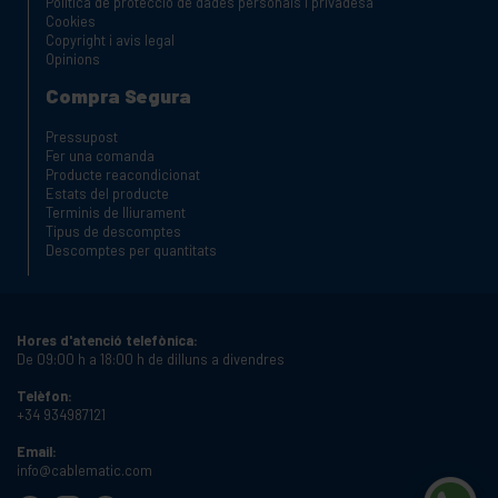
Política de protecció de dades personals i privadesa
Cookies
Copyright i avis legal
Opinions
Compra Segura
Pressupost
Fer una comanda
Producte reacondicionat
Estats del producte
Terminis de lliurament
Tipus de descomptes
Descomptes per quantitats
Hores d'atenció telefònica:
De 09:00 h a 18:00 h de dilluns a divendres
Telèfon:
+34 934987121
Email:
info@cablematic.com