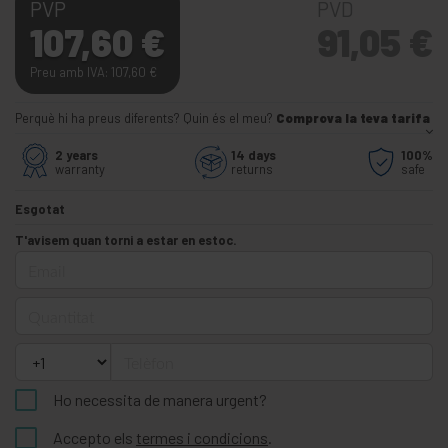
PVP
PVD
107,60
€
91,05
€
Preu amb IVA: 107,60
€
Perquè hi ha preus diferents? Quin és el meu?
Comprova la teva tarifa
2 years
14 days
100%
warranty
returns
safe
Esgotat
T'avisem quan torni a estar en estoc.
Email
Quantitat
Telèfon
Ho necessita de manera urgent?
Accepto els
termes i condicions
.