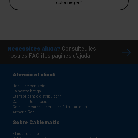
color negre ?
Necessites ajuda?
Consulteu les
nostres FAQ i les pàgines d'ajuda
Atenció al client
Dades de contacte
La nostra botiga
Ets fabricant o distribuïdor?
Canal de Denúncies
Carros de càrrega per a portàtils i tauletes
Armaris Rack
Sobre Cablematic
El nostre equip