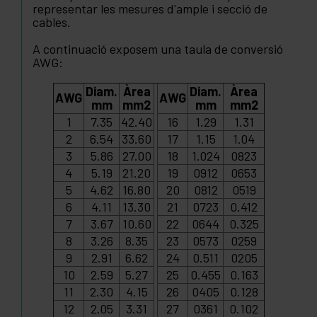
representar les mesures d'ample i secció de
cables.
A continuació exposem una taula de conversió
AWG:
Diam.
Àrea
Diam.
Àrea
AWG
AWG
mm
mm2
mm
mm2
1
7.35
42.40
16
1.29
1.31
2
6.54
33.60
17
1.15
1.04
3
5.86
27.00
18
1.024
0823
4
5.19
21.20
19
0912
0653
5
4.62
16.80
20
0812
0519
6
4.11
13.30
21
0723
0.412
7
3.67
10.60
22
0644
0.325
8
3.26
8.35
23
0573
0259
9
2.91
6.62
24
0.511
0205
10
2.59
5.27
25
0.455
0.163
11
2.30
4.15
26
0405
0.128
12
2.05
3.31
27
0361
0.102