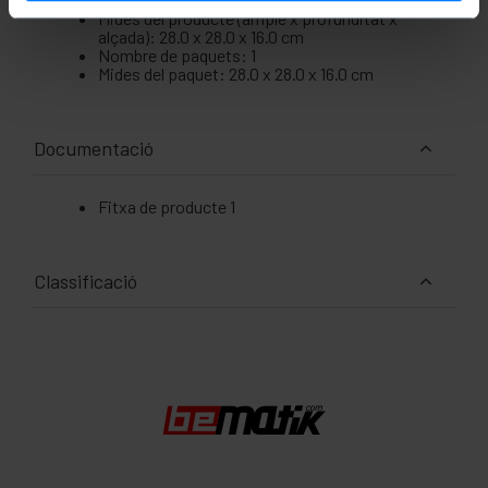
Mides del producte (ample x profunditat x
alçada): 28.0 x 28.0 x 16.0 cm
Nombre de paquets: 1
Mides del paquet: 28.0 x 28.0 x 16.0 cm
Documentació
Fitxa de producte 1
Classificació