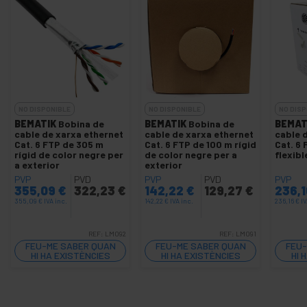
NO DISPONIBLE
NO DISPONIBLE
NO DISP
BEMATIK
Bobina de
BEMATIK
Bobina de
BEMAT
cable de xarxa ethernet
cable de xarxa ethernet
cable 
Cat. 6 FTP de 305 m
Cat. 6 FTP de 100 m rígid
Cat. 6
rígid de color negre per
de color negre per a
flexibl
a exterior
exterior
PVP
PVD
PVP
PVD
PVP
355,09
€
322,23
€
142,22
€
129,27
€
236,
355,09
€
IVA inc.
142,22
€
IVA inc.
236,16
€
IV
REF:
LM092
REF:
LM091
FEU-ME SABER QUAN
FEU-ME SABER QUAN
FEU-
HI HA EXISTÈNCIES
HI HA EXISTÈNCIES
HI 