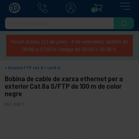
0
Horari d'estiu (13 de juliol - 4 de setembre): telèfon de
09:00 a 17:00 h i botiga de 08:00 a 16:30 h.
Bobina FTP cat.6 / cat6.A
Bobina de cable de xarxa ethernet per a
exterior Cat.6a S/FTP de 100 m de color
negre
REF:
RU073