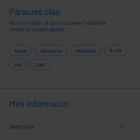
Paraules clau
No has trobat el que buscaves? Aquests
temes us poden ajudar
xarxa
categoria
ethernet
RJ45
red
LAN
Més informació
Descripció