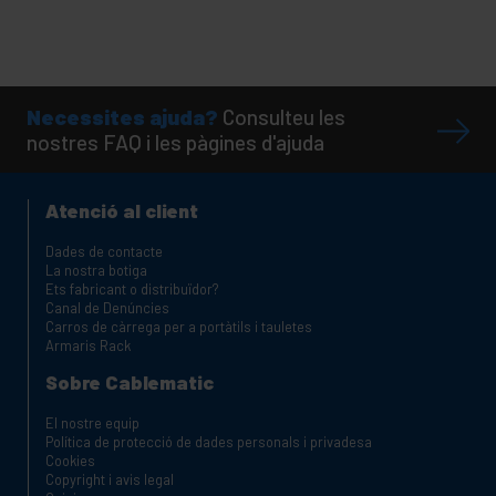
Necessites ajuda?
Consulteu les
nostres FAQ i les pàgines d'ajuda
Atenció al client
Dades de contacte
La nostra botiga
Ets fabricant o distribuïdor?
Canal de Denúncies
Carros de càrrega per a portàtils i tauletes
Armaris Rack
Sobre Cablematic
El nostre equip
Política de protecció de dades personals i privadesa
Cookies
Copyright i avis legal