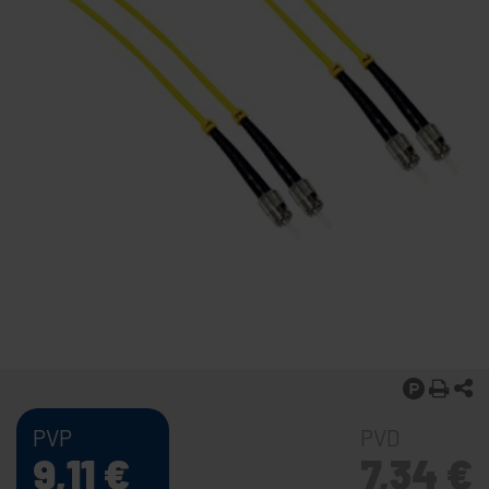
PVP
PVD
9,11
€
7,34
€