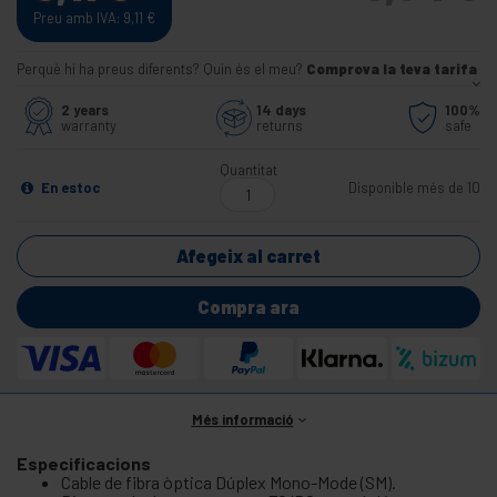
Preu amb IVA: 9,11
€
Perquè hi ha preus diferents? Quin és el meu?
Comprova la teva tarifa
2 years
14 days
100%
warranty
returns
safe
Quantitat
En estoc
Disponible més de 10
Afegeix al carret
Compra ara
Més informació
Especificacions
Cable de fibra òptica Dúplex Mono-Mode (SM).