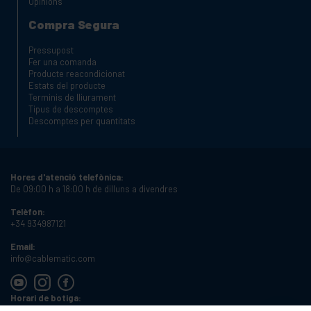
Opinions
Compra Segura
Pressupost
Fer una comanda
Producte reacondicionat
Estats del producte
Terminis de lliurament
Tipus de descomptes
Descomptes per quantitats
Hores d'atenció telefònica:
De 09:00 h a 18:00 h de dilluns a divendres
Telèfon:
+34 934987121
Email:
info@cablematic.com
Horari de botiga:
De 08:00 h a 17:00 h de dilluns a divendres