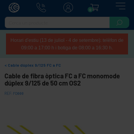
0
Horari d'estiu (13 de juliol - 4 de setembre): telèfon de
09:00 a 17:00 h i botiga de 08:00 a 16:30 h.
Cable dúplex 9/125 FC a FC
Cable de fibra òptica FC a FC monomode
dúplex 9/125 de 50 cm OS2
REF:
FD000