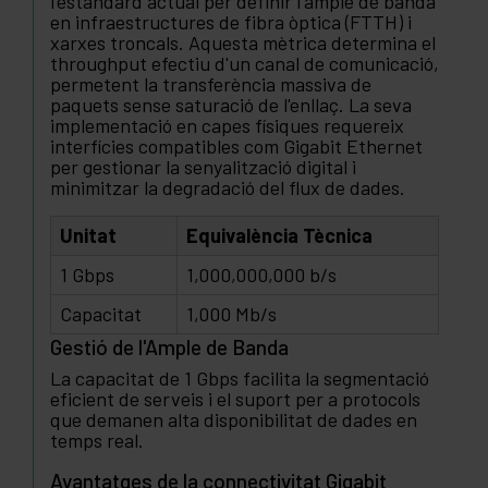
l'estàndard actual per definir l'ample de banda
en infraestructures de fibra òptica (FTTH) i
xarxes troncals. Aquesta mètrica determina el
throughput efectiu d'un canal de comunicació,
permetent la transferència massiva de
paquets sense saturació de l'enllaç. La seva
implementació en capes físiques requereix
interfícies compatibles com Gigabit Ethernet
per gestionar la senyalització digital i
minimitzar la degradació del flux de dades.
Unitat
Equivalència Tècnica
1 Gbps
1,000,000,000 b/s
Capacitat
1,000 Mb/s
Gestió de l'Ample de Banda
La capacitat de 1 Gbps facilita la segmentació
eficient de serveis i el suport per a protocols
que demanen alta disponibilitat de dades en
temps real.
Avantatges de la connectivitat Gigabit