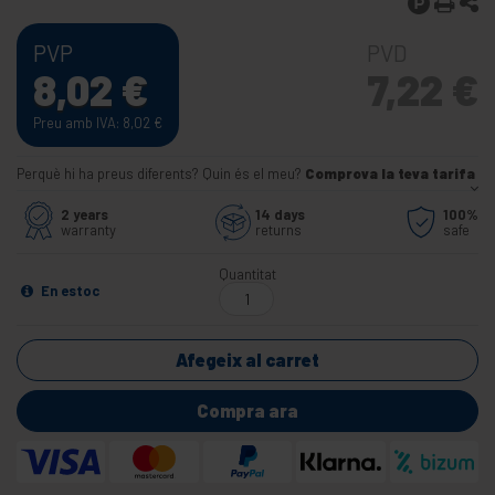
PVP
PVD
8,02
€
7,22
€
Preu amb IVA: 8,02
€
Perquè hi ha preus diferents? Quin és el meu?
Comprova la teva tarifa
2 years
14 days
100%
warranty
returns
safe
Quantitat
En estoc
Afegeix al carret
Compra ara