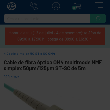
0
Horari d'estiu (13 de juliol - 4 de setembre): telèfon de
09:00 a 17:00 h i botiga de 08:00 a 16:30 h.
Cable símplex 50 ST a SC OM4
Cable de fibra òptica OM4 multimode MMF
simplex 50µm/125µm ST-SC de 5m
REF:
FP025