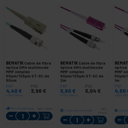
BEMATIK
Cable de fibra
BEMATIK
Cable de fibra
BEMAT
òptica OM4 multimode
òptica OM4 multimode
òptica
MMF simplex
MMF simplex
MMF si
50µm/125µm ST-SC de
50µm/125µm ST-SC de
50µm/
50cm
2m
1m
PVP
PVD
PVP
PVD
PVP
4,40
€
3,96
€
5,60
€
5,04
€
4,80
4,40
€
IVA inc.
5,60
€
IVA inc.
4,80
€
IVA 
De 4 a 5 setmanes
REF:
FP021
REF:
Lliurament immediat
Lliura
Quantitat
FP023
Quantitat