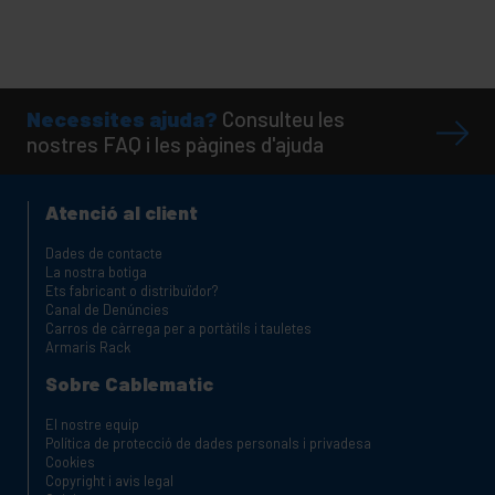
Necessites ajuda?
Consulteu les
nostres FAQ i les pàgines d'ajuda
Atenció al client
Dades de contacte
La nostra botiga
Ets fabricant o distribuïdor?
Canal de Denúncies
Carros de càrrega per a portàtils i tauletes
Armaris Rack
Sobre Cablematic
El nostre equip
Política de protecció de dades personals i privadesa
Cookies
Copyright i avis legal