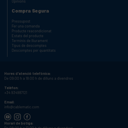
Opinions
Compra Segura
Pressupost
Fer una comanda
Producte reacondicionat
Estats del producte
Terminis de lliurament
Tipus de descomptes
Descomptes per quantitats
Hores d'atenció telefònica:
De 09:00 h a 18:00 h de dilluns a divendres
Telèfon:
+34 934987121
Email:
info@cablematic.com
Horari de botiga: