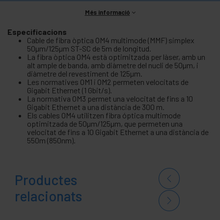
Més informació
Especificacions
Cable de fibra òptica OM4 multimode (MMF) simplex
50µm/125µm ST-SC de 5m de longitud.
La fibra òptica OM4 està optimitzada per làser, amb un
alt ample de banda, amb diàmetre del nucli de 50µm, i
diàmetre del revestiment de 125µm.
Les normatives OM1 i OM2 permeten velocitats de
Gigabit Ethernet (1 Gbit/s).
La normativa OM3 permet una velocitat de fins a 10
Gigabit Ethernet a una distància de 300 m.
Els cables OM4 utilitzen fibra óptica multimode
optimitzada de 50µm/125µm, que permeten una
velocitat de fins a 10 Gigabit Ethernet a una distància de
550m (850nm).
Productes
relacionats