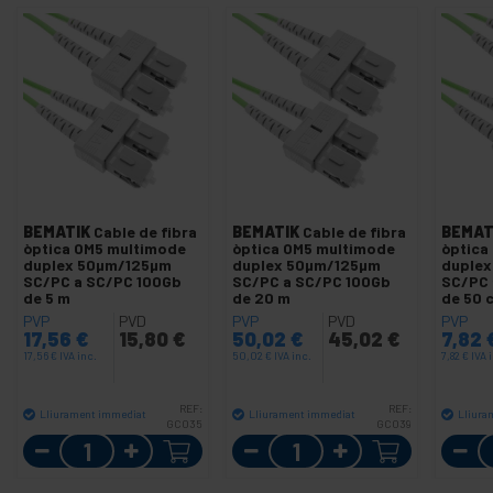
BEMATIK
Cable de fibra
BEMATIK
Cable de fibra
BEMAT
òptica OM5 multimode
òptica OM5 multimode
òptica
duplex 50µm/125µm
duplex 50µm/125µm
duple
SC/PC a SC/PC 100Gb
SC/PC a SC/PC 100Gb
SC/PC 
de 5 m
de 20 m
de 50 
PVP
PVD
PVP
PVD
PVP
17,56
€
15,80
€
50,02
€
45,02
€
7,82
17,56
€
IVA inc.
50,02
€
IVA inc.
7,82
€
IVA 
REF:
REF:
Lliurament immediat
Lliurament immediat
Lliura
GC035
GC039
Quantitat
Quantitat