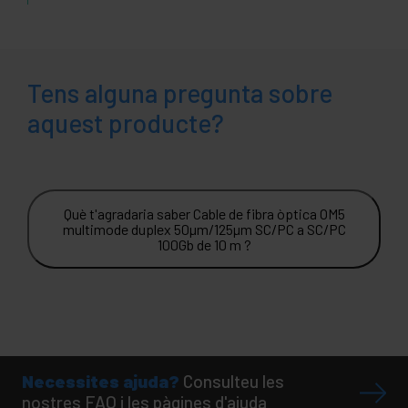
Tens alguna pregunta sobre
aquest producte?
Què t'agradaria saber Cable de fibra òptica OM5
multimode duplex 50µm/125µm SC/PC a SC/PC
100Gb de 10 m ?
Necessites ajuda?
Consulteu les
nostres FAQ i les pàgines d'ajuda