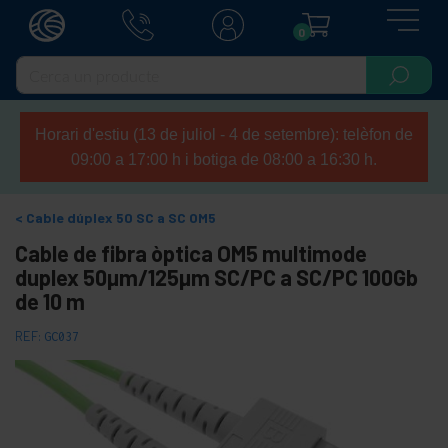
0
Horari d'estiu (13 de juliol - 4 de setembre): telèfon de
09:00 a 17:00 h i botiga de 08:00 a 16:30 h.
Cable dúplex 50 SC a SC OM5
Cable de fibra òptica OM5 multimode
duplex 50µm/125µm SC/PC a SC/PC 100Gb
de 10 m
REF:
GC037