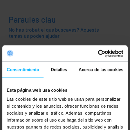
Paraules clau
No has trobat el que buscaves? Aquests
temes us poden ajudar
patch
movistar
orange
vodafone
jazztel
ono
imagenio
Consentimiento
Detalles
Acerca de las cookies
ftth
OM1
OM2
OM3
xarxa
Esta página web usa cookies
ethernet
LAN
cable
FTTH
Las cookies de este sitio web se usan para personalizar
el contenido y los anuncios, ofrecer funciones de redes
fibra
òptica
sociales y analizar el tráfico. Además, compartimos
información sobre el uso que haga del sitio web con
nuestros partners de redes sociales, publicidad y análisis