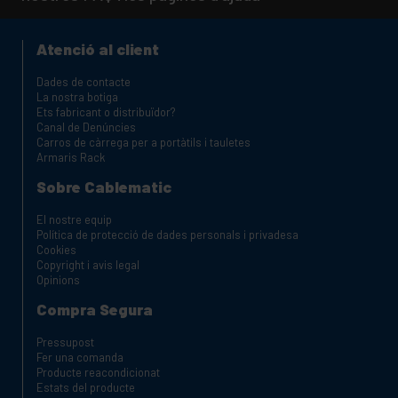
Atenció al client
Dades de contacte
La nostra botiga
Ets fabricant o distribuïdor?
Canal de Denúncies
Carros de càrrega per a portàtils i tauletes
Armaris Rack
Sobre Cablematic
El nostre equip
Política de protecció de dades personals i privadesa
Cookies
Copyright i avis legal
Opinions
Compra Segura
Pressupost
Fer una comanda
Producte reacondicionat
Estats del producte