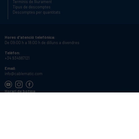
Terminis de lliurament
Tipus de descomptes
Descomptes per quantitats
Hores d'atenció telefònica:
De 09:00 h a 18:00 h de dilluns a divendres
Telèfon:
+34 934987121
Email:
info@cablematic.com
Horari de botiga:
De 08:00 h a 17:00 h de dilluns a divendres
Cablematic Dos Mil SLU, Santander 61, 08020 Barcelona, Espanya
NIF:
ES-B62231261