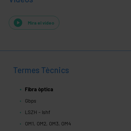
Mira el vídeo
Termes Tècnics
Fibra òptica
Gbps
LSZH - lshf
OM1, OM2, OM3, OM4