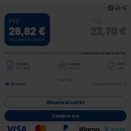
PVP
PVD
26,82
€
23,70
€
Preu amb IVA: 26,82
€
Perquè hi ha preus diferents? Quin és el meu?
Comprova la teva tarifa
2 years
14 days
100%
warranty
returns
safe
Quantitat
En estoc
Disponible més de 10
Afegeix al carret
Compra ara