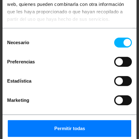
web, quienes pueden combinarla con otra información
que les haya proporcionado o que hayan recopilado a
Més informació
partir del uso que haya hecho de sus servicios.
Selección
Descripció
Necesario
de
consentimiento
Cable de fibra òptica duplex multi-mode (MM) que
Preferencias
compleix l'estàndard OM5 (ANSI/TIA 492AAE). Els
cables OM5 utilitzen fibra multimode tipus WBMMF
optimitzada de 50/125 micres, i que permeten una
velocitat de fins a 100 Gigabit a distància de fins a
Estadística
100 m. Disposa de doble connector SC/PC en un
extrem, i doble connector SC/PC en l'altre extrem.
Cable verificat 100%, de primera qualitat i LSZH
(Low Smoke Halogen Free). Secció del nucli central i
Marketing
la seva revestimiento de 50/125 microns (micres).
Secció total de cada cable de 3.0 mm (incloent-hi la
fibra kevlar i la beina de color verd). Longitud del
cable de 10 m.
Permitir todas
Mides i pesos