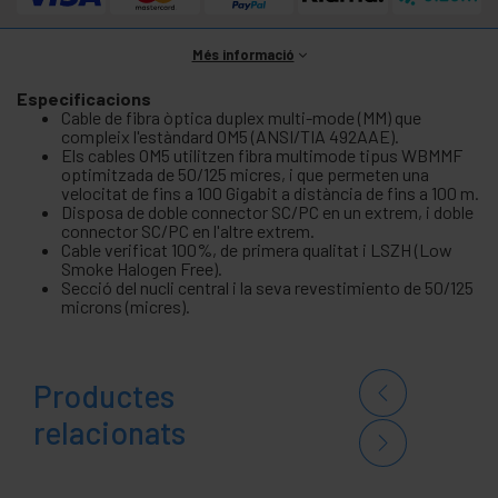
Més informació
Especificacions
Cable de fibra òptica duplex multi-mode (MM) que
compleix l'estàndard OM5 (ANSI/TIA 492AAE).
Els cables OM5 utilitzen fibra multimode tipus WBMMF
optimitzada de 50/125 micres, i que permeten una
velocitat de fins a 100 Gigabit a distància de fins a 100 m.
Disposa de doble connector SC/PC en un extrem, i doble
connector SC/PC en l'altre extrem.
Cable verificat 100%, de primera qualitat i LSZH (Low
Smoke Halogen Free).
Secció del nucli central i la seva revestimiento de 50/125
microns (micres).
Productes
relacionats