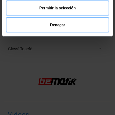
Permitir la selección
Pes brut: 160 g
Mides del producte (ample x profunditat x
alçada): 18.0 x 18.0 x 2.0 cm
Denegar
Nombre de paquets: 1
Mides del paquet: 18.0 x 18.0 x 2.0 cm
Classificació
Vídeos