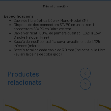
Més informació
Especificacions
Cable de fibra òptica Dúplex Mono-Mode (SM).
Disposa de dos connectors ST/PC en un extrem i
connectors SC/PC en l'altre extrem.
Cable verificat 100%, de primera qualitat i LSZH (Low
Smoke Halogen Free).
Secció del nucli central i la seva revestiment de 9/125
microns (micres).
Secció total de cada cable de 3.0 mm (incloent-hi la fibra
kevlar i la beina de color groc).
Productes
relacionats