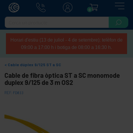
0
Horari d'estiu (13 de juliol - 4 de setembre): telèfon de
09:00 a 17:00 h i botiga de 08:00 a 16:30 h.
Cable dúplex 9/125 ST a SC
Cable de fibra òptica ST a SC monomode
duplex 9/125 de 3 m OS2
REF:
FD033