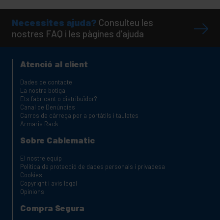
Necessites ajuda?
Consulteu les
nostres FAQ i les pàgines d'ajuda
Atenció al client
Dades de contacte
La nostra botiga
Ets fabricant o distribuïdor?
Canal de Denúncies
Carros de càrrega per a portàtils i tauletes
Armaris Rack
Sobre Cablematic
El nostre equip
Política de protecció de dades personals i privadesa
Cookies
Copyright i avis legal
Opinions
Compra Segura