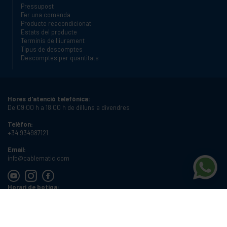
Pressupost
Fer una comanda
Producte reacondicionat
Estats del producte
Terminis de lliurament
Tipus de descomptes
Descomptes per quantitats
Hores d'atenció telefònica:
De 09:00 h a 18:00 h de dilluns a divendres
Telèfon:
+34 934987121
Email:
info@cablematic.com
Horari de botiga:
De 08:00 h a 17:00 h de dilluns a divendres
Cablematic Dos Mil SLU, Santander 61, 08020 Barcelona, Espanya