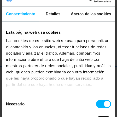
Paraules clau
No has trobat el que buscaves? Aquests
Consentimiento
Detalles
Acerca de las cookies
temes us poden ajudar
Esta página web usa cookies
xarxa
ethernet
LAN
cable
Las cookies de este sitio web se usan para personalizar
FTTH
fibra
òptica
el contenido y los anuncios, ofrecer funciones de redes
sociales y analizar el tráfico. Además, compartimos
información sobre el uso que haga del sitio web con
nuestros partners de redes sociales, publicidad y análisis
web, quienes pueden combinarla con otra información
Més informació
que les haya proporcionado o que hayan recopilado a
partir del uso que haya hecho de sus servicios.
Descripció
Selección
Necesario
de
consentimiento
Cable de fibra òptica Dúplex Mono-Mode (SM).