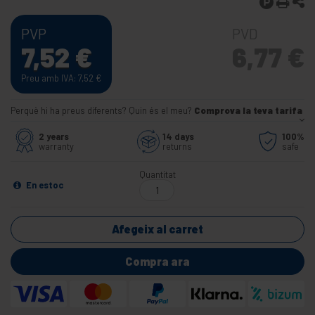
PVP
PVD
7,52
€
6,77
€
Preu amb IVA: 7,52
€
Perquè hi ha preus diferents? Quin és el meu?
Comprova la teva tarifa
2 years
14 days
100%
warranty
returns
safe
Quantitat
En estoc
Afegeix al carret
Compra ara