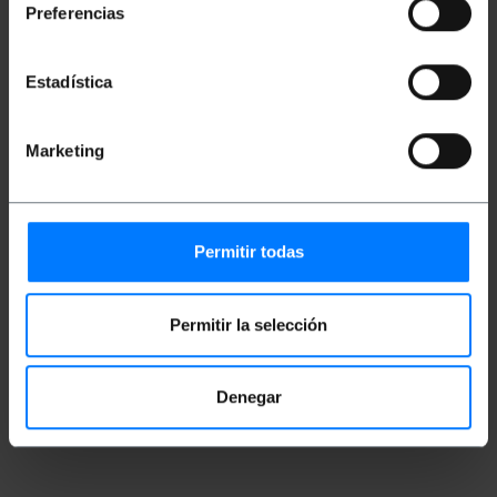
Disposa de dos connectors ST/PC en un extrem i
Preferencias
connectors SC/PC en l'altre extrem. Cable verificat
100%, de primera qualitat i LSZH (Low Smoke
Halogen Free). Secció del nucli central i la seva
Estadística
revestiment de 9/125 microns (micres). Secció total
de cada cable de 3.0 mm (incloent-hi la fibra kevlar i
la beina de color groc). Longitud del cable de 3 m.
Marketing
Mides i pesos
Pes brut: 60 g
Permitir todas
Mides del producte (ample x profunditat x
alçada): 17.0 x 17.0 x 1.5 cm
Nombre de paquets: 1
Mides del paquet: 17.0 x 17.0 x 1.5 cm
Permitir la selección
Classificació
Denegar