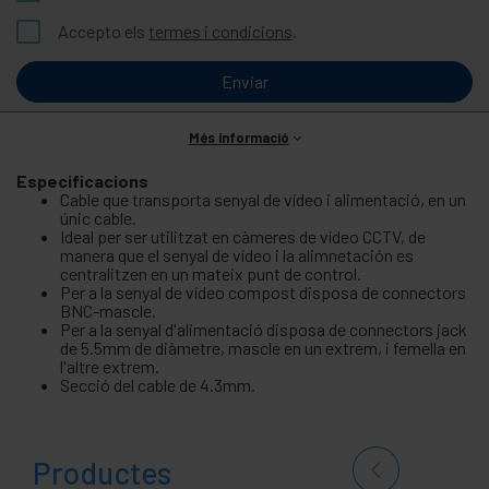
Accepto els
termes i condicions
.
Enviar
Més informació
Especificacions
Cable que transporta senyal de vídeo i alimentació, en un
únic cable.
Ideal per ser utilitzat en càmeres de vídeo CCTV, de
manera que el senyal de vídeo i la alimnetación es
centralitzen en un mateix punt de control.
Per a la senyal de vídeo compost disposa de connectors
BNC-mascle.
Per a la senyal d'alimentació disposa de connectors jack
de 5.5mm de diàmetre, mascle en un extrem, i femella en
l'altre extrem.
Secció del cable de 4.3mm.
Productes