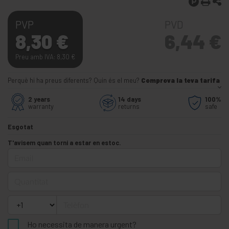
PVP
PVD
8,30
€
6,44
€
Preu amb IVA: 8,30
€
Perquè hi ha preus diferents? Quin és el meu?
Comprova la teva tarifa
2 years
14 days
100%
warranty
returns
safe
Esgotat
T'avisem quan torni a estar en estoc.
Email
Quantitat
Telèfon
Ho necessita de manera urgent?