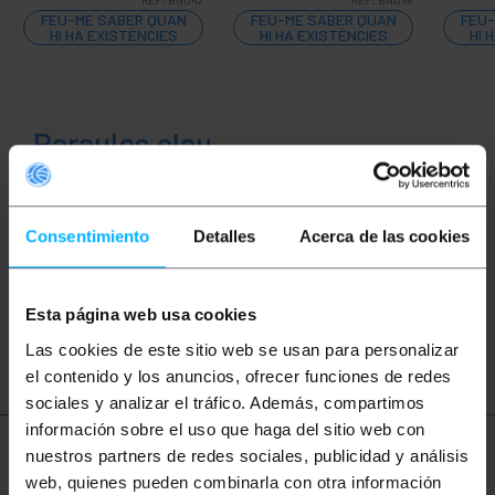
FEU-ME SABER QUAN
FEU-ME SABER QUAN
FEU-
HI HA EXISTÈNCIES
HI HA EXISTÈNCIES
HI 
Paraules clau
No has trobat el que buscaves? Aquests
temes us poden ajudar
Consentimiento
Detalles
Acerca de las cookies
àudio
vídeo
TV
so
RCA
Esta página web usa cookies
CVBS
altaveu
Las cookies de este sitio web se usan para personalizar
el contenido y los anuncios, ofrecer funciones de redes
sociales y analizar el tráfico. Además, compartimos
información sobre el uso que haga del sitio web con
nuestros partners de redes sociales, publicidad y análisis
Més informació
web, quienes pueden combinarla con otra información