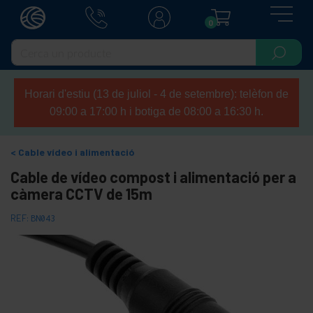
0
Horari d'estiu (13 de juliol - 4 de setembre): telèfon de
09:00 a 17:00 h i botiga de 08:00 a 16:30 h.
Cable vídeo i alimentació
Cable de vídeo compost i alimentació per a
càmera CCTV de 15m
REF:
BN043