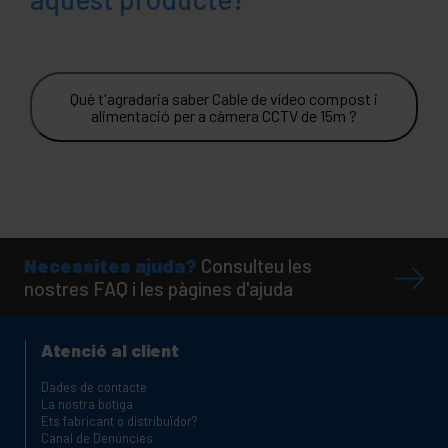
Què t'agradaria saber Cable de vídeo compost i
alimentació per a càmera CCTV de 15m ?
Necessites ajuda?
Consulteu les
nostres FAQ i les pàgines d'ajuda
Atenció al client
Dades de contacte
La nostra botiga
Ets fabricant o distribuïdor?
Canal de Denúncies