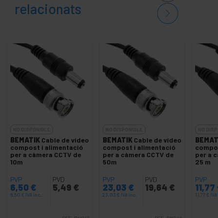
relacionats
NO DISPONIBLE
NO DISPONIBLE
NO DISP
BEMATIK
Cable de vídeo
BEMATIK
Cable de vídeo
BEMAT
compost i alimentació
compost i alimentació
compos
per a càmera CCTV de
per a càmera CCTV de
per a 
10m
50m
25 m
PVP
PVD
PVP
PVD
PVP
6,50
€
5,49
€
23,03
€
19,64
€
11,77
6,50
€
IVA inc.
23,03
€
IVA inc.
11,77
€
IVA
REF:
BN042
REF:
BN048