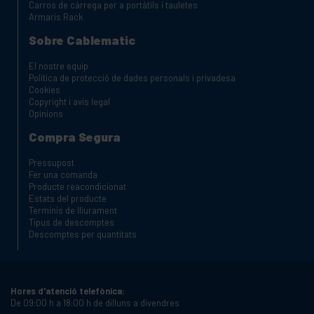
Carros de càrrega per a portàtils i tauletes
Armaris Rack
Sobre Cablematic
El nostre equip
Política de protecció de dades personals i privadesa
Cookies
Copyright i avis legal
Opinions
Compra Segura
Pressupost
Fer una comanda
Producte reacondicionat
Estats del producte
Terminis de lliurament
Tipus de descomptes
Descomptes per quantitats
Hores d'atenció telefònica:
De 09:00 h a 18:00 h de dilluns a divendres