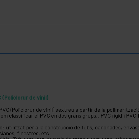
 (Policlorur de vinil)
PVC (Policlorur de vinil) s'extreu a partir de la polimeritzac
em classificar el PVC en dos grans grups., PVC rígid i PVC f
id: utilitzat per a la construcció de tubs, canonades, envas
sianes, finestres, etc.