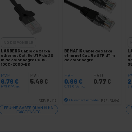
NO DISPONIBLE
LANBERG
Cable de xarxa
BEMATIK
Cable de xarxa
L
ethernet Cat. 5e UTP de 20
ethernet Cat. 5e UTP d'1 m
et
m de color negre PCU5-
de color negre
de
10CC-2000-BK
0
PVP
PVD
PVP
PVD
P
6,79
€
5,48
€
0,99
€
0,77
€
2
6,79
€
IVA inc.
0,99
€
IVA inc.
2,
Lliurament immediat
REF:
RL145
REF:
RL043
Quantitat
FEU-ME SABER QUAN HI HA
EXISTÈNCIES