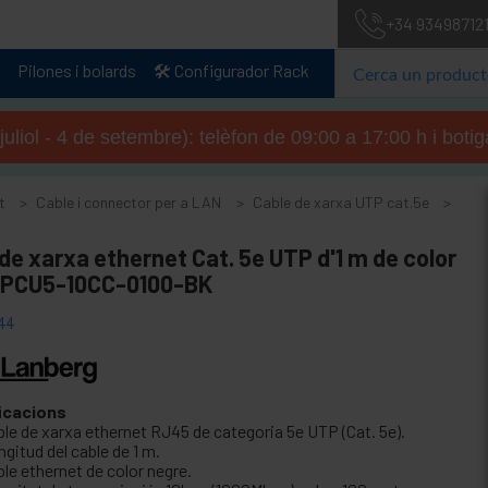
+34 93498712
Pilones i bolards
🛠️ Configurador Rack
 juliol - 4 de setembre): telèfon de 09:00 a 17:00 h i boti
t
Cable i connector per a LAN
Cable de xarxa UTP cat.5e
de xarxa ethernet Cat. 5e UTP d'1 m de color
 PCU5-10CC-0100-BK
44
icacions
ble de xarxa ethernet RJ45 de categoria 5e UTP (Cat. 5e).
gitud del cable de 1 m.
le ethernet de color negre.