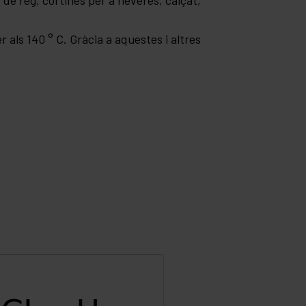
de reg, cortines per a neveres, calçat,
 als 140 ° C. Gràcia a aquestes i altres