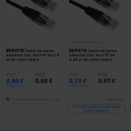
+
Cable de red SFTP cat.8 LSHF
+
Cable de xarxa SSTP cat.7
-
Cable de xarxa UTP cat.5e
Accessoris UTP cat.5e
Bobina UTP cat.5e
NO DISPONIBLE
-
Cable UTP cat.5e
BEMATIK
Cable de xarxa
BEMATIK
Cable de xarxa
ethernet Cat. 5e UTP de 0,5
ethernet Cat. 5e UTP de
m de color negre
0,25 m de color negre
Cable UTP cat.5e groc
Cable UTP cat.5e blau
PVP
PVD
PVP
PVD
Cable UTP cat.5e blanc
0,88
€
0,66
€
0,73
€
0,57
€
Cable UTP cat.5e gris
0,88
€
IVA inc.
0,73
€
IVA inc.
Cable UTP cat.5e negre
Lliurament immediat
REF:
RL042
REF:
RL041
Cable UTP cat.5e vermell
Quantitat
FEU-ME SABER QUAN HI HA
EXISTÈNCIES
Cable UTP cat.5e verd
Cable UTP cat.5e creuat