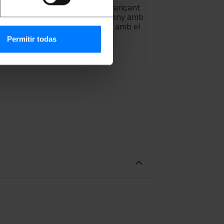
ereixi connexió a internet mitjançant
issors de vídeo especials.Disseny amb
 normativa més exigent.Fabricat amb el
Permitir todas