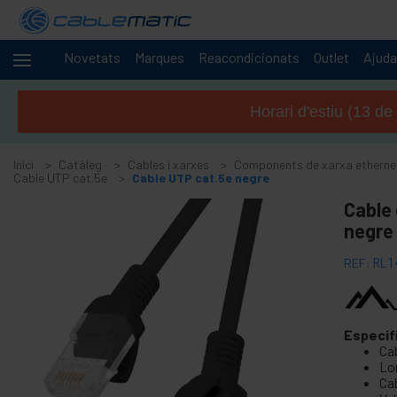
Novetats
Marques
Reacondicionats
Outlet
Ajuda
Cables
-
i
Horari d'estiu (13 de
xarxes
+
Accessoris SATA SAS M.2 SSD HDD
Inici
Catàleg
Cables i xarxes
Components de xarxa etherne
+
Accessoris i targetes FireWire
Cable UTP cat.5e
Cable UTP cat.5e negre
+
Adaptador i accessoris ATA IDE
Cable 
+
negre
Adaptador i accessoris Bluetooth
+
Adaptador i targeta port paral · lel
REF:
RL1
+
Adaptador i targeta port sèrie
+
cable BCC
+
Especif
Cable i adaptador MIDI
Ca
+
Cables USB i accessoris USB
Lon
Cab
+
Cables de xarxa per a CISCO