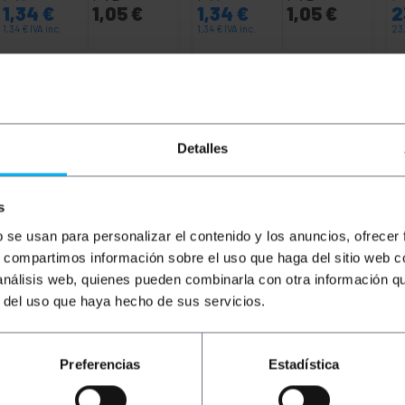
1,34
€
1,05
€
1,34
€
1,05
€
2
1,34
€
IVA inc.
1,34
€
IVA inc.
23
Lliurament immediat
Lliurament immediat
REF:
RL035
REF:
RL055
Quantitat
Quantitat
Detalles
s
b se usan para personalizar el contenido y los anuncios, ofrecer
s, compartimos información sobre el uso que haga del sitio web 
 análisis web, quienes pueden combinarla con otra información q
r del uso que haya hecho de sus servicios.
goria 5e UTP (Cat.5e) de 1 m i de color negre que permet t
amb una coberta de PVC que actua com a aïllant. Ideal per
Preferencias
Estadística
interconnectar dispositius que disposin de connexió etherne
 servidors, discs durs en format NAS i electrònica de xarx