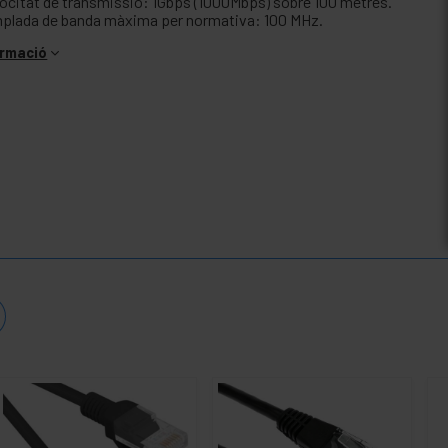
locitat de transmissió: 1Gbps (1000Mbps) sobre 100 metres.
plada de banda màxima per normativa: 100 MHz.
ormació