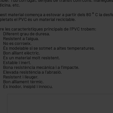
xible: Tub corrugat, senyals de trànsit com cons. mànegues 
icina, etc.
est material comença a estovar a partir dels 80 ° C ia desfer
pietats el PVC és un material reciclable.
re les característiques principals de l'PVC trobem:
Diferent grau de duresa.
Resistent a l'aigua.
No es corroeix.
És modelable si se sotmet a altes temperatures.
Bon aïllant elèctric.
És un material molt resistent.
Estable i inert.
Bona resistència mecànica i a l'impacte.
Elevada resistència a l'abrasió.
Resistent i lleuger.
Bon aïllament tèrmic.
És inodor, insípid i innocu.