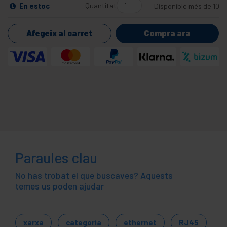
Quantitat
En estoc
Disponible més de 10
Afegeix al carret
Compra ara
Paraules clau
No has trobat el que buscaves? Aquests
temes us poden ajudar
xarxa
categoria
ethernet
RJ45