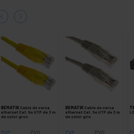
BEMATIK
Cable de xarxa
BEMATIK
Cable de xarxa
T
ethernet Cat. 5e UTP de 3 m
ethernet Cat. 5e UTP de 3 m
LS
de color groc
de color gris
PVP
PVD
PVP
PVD
P