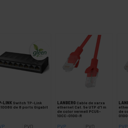
P-LINK
Switch TP-Link
LANBERG
Cable de xarxa
LAN
1008G de 8 ports Gigabit
ethernet Cat. 5e UTP d'1 m
ethe
de color vermell PCU5-
de c
10CC-0100-R
0100
VP
PVD
PVP
PVD
PVP