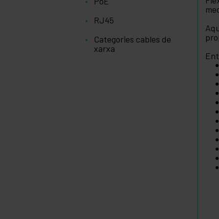
Fle
PoE
med
RJ45
Aqu
pro
Categories cables de
xarxa
Ent