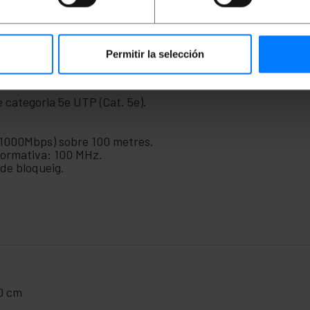
 Ethernet), centre de dades i qualsevol dispositiu que requ
ts per a la transmissió de vídeo juntament amb kits transm
ir al màxim les interferències elèctriques i d'acord amb la
Permitir la selección
 categoria 5e UTP (Cat. 5e).
 (1000Mbps) sobre 100 metres.
ormativa: 100 MHz.
de bloqueig.
.0 cm