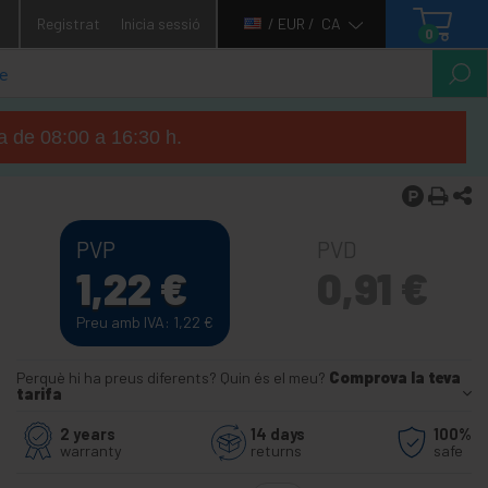
1
Registrat
Inicia sessió
/ EUR /
CA
0
ga de 08:00 a 16:30 h.
PVP
PVD
1,22
€
0,91
€
Preu amb IVA: 1,22
€
Perquè hi ha preus diferents? Quin és el meu?
Comprova la teva
tarifa
2 years
14 days
100%
warranty
returns
safe