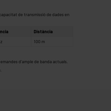
 capacitat de transmissió de dades en
ncia
Distància
Hz
100 m
s demandes d'ample de banda actuals.
s.