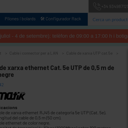
+34 93498712
Pilones i bolards
🛠️ Configurador Rack
 juliol - 4 de setembre): telèfon de 09:00 a 17:00 h i boti
t
Cable i connector per a LAN
Cable de xarxa UTP cat.5e
de xarxa ethernet Cat. 5e UTP de 0,5 m de
negre
42
icacions
ble de xarxa ethernet RJ45 de categoria 5e UTP (Cat. 5e).
gitud del cable de 0,5 m (50 cm).
le ethernet de color negre.
locitat de transmissió: 1Gbps (1000Mbps) sobre 100 metres.