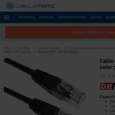
Novetats
Marques
Reacondicionats
Outlet
Ajuda
Cables
-
i
Horari d'estiu (13 de
xarxes
+
Accessoris SATA SAS M.2 SSD HDD
Inici
Catàleg
Cables i xarxes
Components de xarxa etherne
+
Accessoris i targetes FireWire
Cable UTP cat.5e
Cable UTP cat.5e negre
+
Adaptador i accessoris ATA IDE
Cable 
+
color 
Adaptador i accessoris Bluetooth
+
Adaptador i targeta port paral · lel
REF:
RL0
+
Adaptador i targeta port sèrie
+
cable BCC
+
Especif
Cable i adaptador MIDI
Ca
+
Cables USB i accessoris USB
Lon
Cab
+
Cables de xarxa per a CISCO
Ve