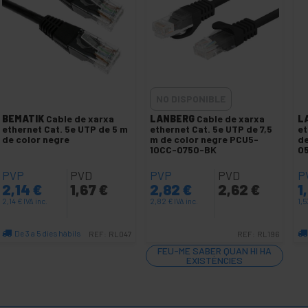
NO DISPONIBLE
BEMATIK
Cable de xarxa
LANBERG
Cable de xarxa
L
ethernet Cat. 5e UTP de 5 m
ethernet Cat. 5e UTP de 7,5
et
de color negre
m de color negre PCU5-
de
10CC-0750-BK
0
PVP
PVD
PVP
PVD
P
2,14
€
1,67
€
2,82
€
2,62
€
1
2,14
€
IVA inc.
2,82
€
IVA inc.
1,5
De 3 a 5 dies hàbils
REF:
RL047
REF:
RL196
Quantitat
FEU-ME SABER QUAN HI HA
EXISTÈNCIES