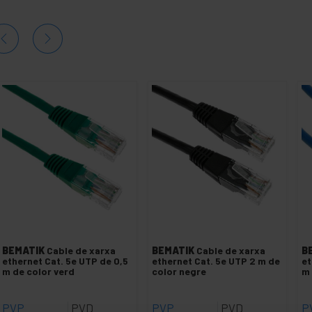
BEMATIK
Cable de xarxa
BEMATIK
Cable de xarxa
B
ethernet Cat. 5e UTP de 0,5
ethernet Cat. 5e UTP 2 m de
et
m de color verd
color negre
m 
PVP
PVD
PVP
PVD
P