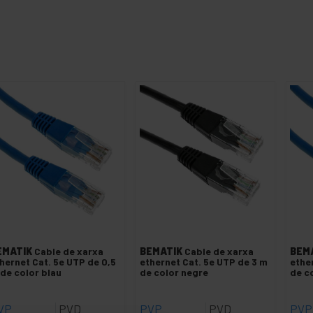
EMATIK
Cable de xarxa
BEMATIK
Cable de xarxa
BEM
hernet Cat. 5e UTP de 0,5
ethernet Cat. 5e UTP de 3 m
ethe
de color blau
de color negre
de c
VP
PVD
PVP
PVD
PVP