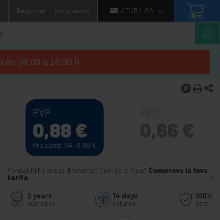
1
Registrat
Inicia sessió
/ EUR /
CA
0
ga de 08:00 a 16:30 h.
PVP
PVD
0,88
€
0,66
€
Preu amb IVA: 0,88
€
Perquè hi ha preus diferents? Quin és el meu?
Comprova la teva
tarifa
2 years
14 days
100%
warranty
returns
safe