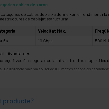
egories cables de xarxa
 categories de cables de xarxa defineixen el rendiment i la
raestructures de cablejat estructurat.
ategoria
Velocitat Màx.
Freqüè
t 6a
10 Gbps
500 M
all i Avantatges
categorització assegura que la infraestructura suporti le
a: La distància màxima sol ser de 100 metres segons els estàndard
t producte?