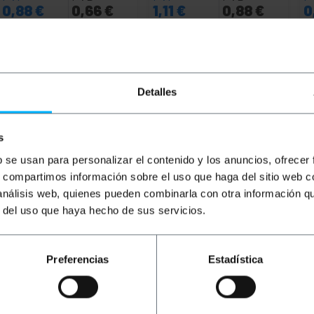
0,88
€
0,66
€
1,11
€
0,88
€
0
0,88
€
IVA inc.
1,11
€
IVA inc.
0,
Lliurament immediat
Lliurament immediat
REF:
RL022
REF:
RL044
Quantitat
Quantitat
Detalles
s
b se usan para personalizar el contenido y los anuncios, ofrecer
s, compartimos información sobre el uso que haga del sitio web 
 análisis web, quienes pueden combinarla con otra información q
r del uso que haya hecho de sus servicios.
Preferencias
Estadística
goria 5e UTP (Cat.5e) de 0,5 m (50 cm) i de color negre qu
 muntat amb una coberta de PVC que actua com a aïllant. I
rmet interconnectar dispositius que disposin de connexió et
ts d'accés, servidors, discs durs en format NAS i electròn