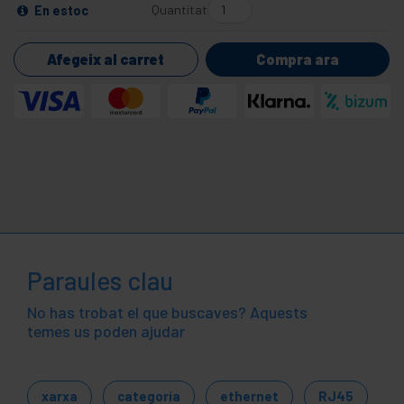
Quantitat
En estoc
Afegeix al carret
Compra ara
Paraules clau
No has trobat el que buscaves? Aquests
temes us poden ajudar
xarxa
categoria
ethernet
RJ45